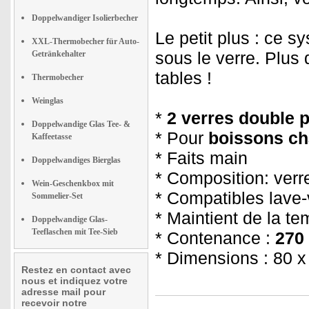
Doppelwandiger Isolierbecher
Le petit plus : ce s
XXL-Thermobecher für Auto-
sous le verre. Plus 
Getränkehalter
tables !
Thermobecher
Weinglas
*
2 verres double p
Doppelwandige Glas Tee- &
* Pour
boissons ch
Kaffeetasse
* Faits main
Doppelwandiges Bierglas
* Composition: verre
Wein-Geschenkbox mit
* Compatibles lave-
Sommelier-Set
* Maintient de la t
Doppelwandige Glas-
Teeflaschen mit Tee-Sieb
* Contenance :
270
* Dimensions : 80 
Restez en contact avec
nous et indiquez votre
adresse mail pour
recevoir notre