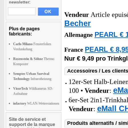
newsletter:
Vendeur
Article epuis
Becher
Plus de pages
PEARL € 1
fabricants:
Allemagne
Carlo Milano
Fensterfolien
PEARL € 8,95
France
Verdunkelung
Nur € 9,49 pro Trinkgl
Rosenstein & Söhne
Thermo
Komposter
Accessoires / Les client
Semptec Urban Survival
Technology
Infrarotheizung
12er-Set Halb-Lein
eMa
VisorTech
Wildkameras SD-
100 •
Vendeur
:
Aufnahme
6er-Set 2in1-Trinkha
infactory
WLAN-Wetterstationen
eMall C
Vendeur
:
Site de service et
Produits alternatifs / simi
support de la marque