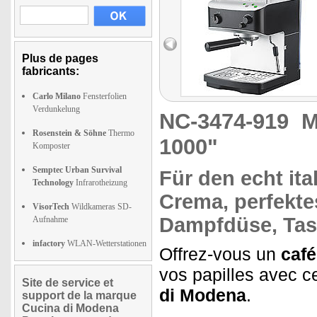
Plus de pages
fabricants:
Carlo Milano
Fensterfolien
Verdunkelung
NC-3474-919
M
Rosenstein & Söhne
Thermo
1000"
Komposter
Semptec Urban Survival
Für den
echt it
Technology
Infrarotheizung
Crema, perfekt
VisorTech
Wildkameras SD-
Dampfdüse, Tas
Aufnahme
infactory
WLAN-Wetterstationen
Offrez-vous un
café
vos papilles avec c
Site de service et
di Modena
.
support de la marque
Cucina di Modena