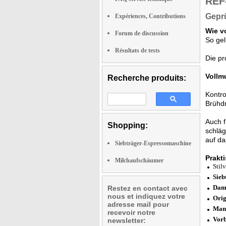
REF
Geprü
Expériences, Contributions
Wie v
Forum de discussion
So gel
Résultats de tests
Die pr
Vollm
Recherche produits:
Kontro
Brühdr
Auch 
Shopping:
schläg
auf da
Siebträger-Espressomaschine
Prakt
Milchaufschäumer
Stil
Sieb
Dam
Restez en contact avec
nous et indiquez votre
Orig
adresse mail pour
Man
recevoir notre
Vorb
newsletter: