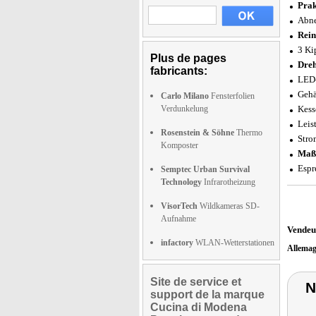
Prak
Abne
Rein
3 Ki
Plus de pages
Dreh
fabricants:
LED-
Gehä
Carlo Milano
Fensterfolien
Verdunkelung
Kess
Leis
Rosenstein & Söhne
Thermo
Stro
Komposter
Maß
Espr
Semptec Urban Survival
Technology
Infrarotheizung
VisorTech
Wildkameras SD-
Aufnahme
Vendeu
infactory
WLAN-Wetterstationen
Allema
Site de service et
N
support de la marque
Cucina di Modena