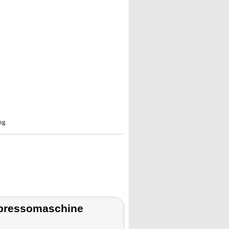
ng
spressomaschine