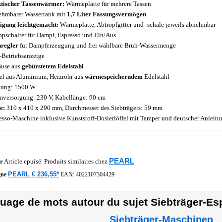
tischer Tassenwärmer:
Wärmeplatte für mehrere Tassen
hmbarer Wassertank mit
1,7 Liter Fassungsvermögen
igung leichtgemacht:
Wärmeplatte, Abtropfgitter und -schale jeweils abnehmbar
ppschalter für Dampf, Espresso und Ein/Aus
regler
für Dampferzeugung und frei wählbare Brüh-Wassermenge
Betriebsanzeige
use aus
gebürstetem Edelstahl
el aus Aluminium, Heizrohr aus
wärmespeicherndem
Edelstahl
tung: 1500 W
mversorgung: 230 V, Kabellänge: 90 cm
e:
310 x 410 x 290 mm, Durchmesser des Siebträgers: 59 mm
esso-Maschine inklusive Kunststoff-Dosierlöffel mit Tamper und deutscher Anleitu
PEARL
r
Article epuisé. Produits similaires chez
PEARL € 236,55*
gne
EAN:
4022107304429
uage de mots autour du sujet Siebträger-E
Siebträger-Maschinen