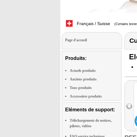
Français / Suisse
(Certains texte
Cu
Page d'accueil
El
Produits:
Actuels produits
Anciens produits
Tous produits
Accessoires produits
Eléments de support:
Téléchargement de notices,
pilotes, vidéos
FAQ service technique