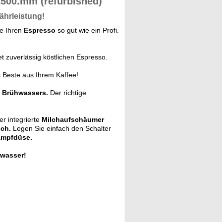
500.mm (refurbished)
ährleistung!
e Ihren
Espresso
so gut wie ein Profi.
et zuverlässig köstlichen Espresso.
 Beste aus Ihrem Kaffee!
 Brühwassers.
Der richtige
r integrierte
Milchaufschäumer
sch.
Legen Sie einfach den Schalter
mpfdüse.
ewasser!