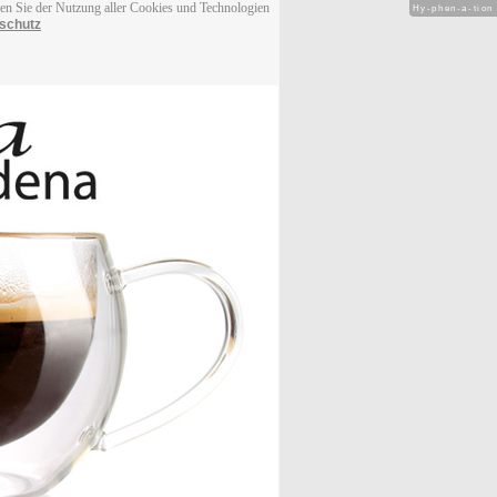
men Sie der Nutzung aller Cookies und Technologien
Hy-phen-a-tion
schutz