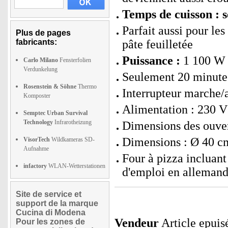
Temps de cuisson : 
Parfait aussi pour le
Plus de pages
fabricants:
pâte feuilletée
Puissance :
1 100 W
Carlo Milano
Fensterfolien
Verdunkelung
Seulement 20 minute
Rosenstein & Söhne
Thermo
Interrupteur marche/a
Komposter
Alimentation : 230 V
Semptec Urban Survival
Technology
Infrarotheizung
Dimensions des ouver
Dimensions : Ø 40 cm
VisorTech
Wildkameras SD-
Aufnahme
Four à pizza incluant
infactory
WLAN-Wetterstationen
d'emploi en allemand
Site de service et
support de la marque
Cucina di Modena
Vendeur
Article epuis
Pour les zones de