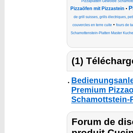
Pizzaplatten Gewölbe Schamot
P
Pizzaöfen mit Pizzastein
•
de grill suisses, grills électriques, pet
•
couvercles en terre cuite
fours de t
Schamottenstein-Platten Master Kuch
(1) Télécharg
Bedienungsanle
Premium Pizzao
Schamottstein-P
Forum de dis
produit Cuci