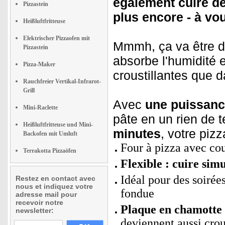
également cuire de
Pizzastein
plus encore - à vou
Heißluftfritteuse
Elektrischer Pizzaofen mit
Mmmh, ça va être d
Pizzastein
absorbe l'humidité 
Pizza-Maker
croustillantes que da
Rauchfreier Vertikal-Infrarot-
Grill
Avec
une puissanc
Mini-Raclette
pâte en un rien de 
Heißluftfritteuse und Mini-
minutes
, votre pizz
Backofen mit Umluft
Four à pizza avec cou
Terrakotta Pizzaöfen
Flexible : cuire sim
Idéal pour des soirées
Restez en contact avec
nous et indiquez votre
fondue
adresse mail pour
recevoir notre
Plaque en chamotte 
newsletter:
deviennent aussi crou