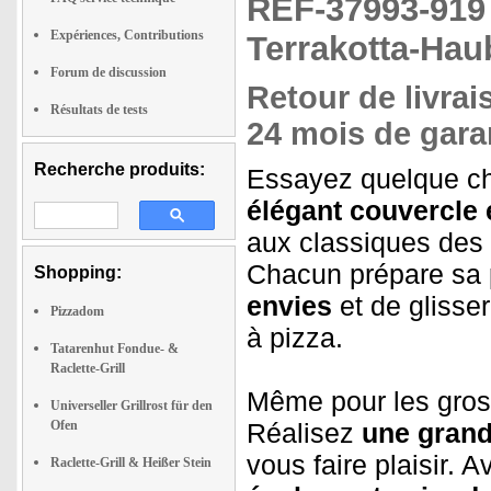
REF-37993-91
Expériences, Contributions
Terrakotta-Hau
Forum de discussion
Retour de livrai
Résultats de tests
24 mois de garan
Recherche produits:
Essayez quelque c
élégant couvercle e
aux classiques des 
Chacun prépare sa 
Shopping:
envies
et de glisser
Pizzadom
à pizza.
Tatarenhut Fondue- &
Raclette-Grill
Même pour les gros 
Universeller Grillrost für den
Ofen
Réalisez
une grande
vous faire plaisir. 
Raclette-Grill & Heißer Stein