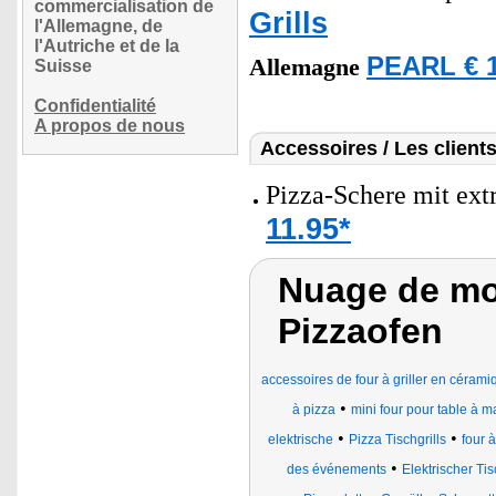
commercialisation de
Grills
l'Allemagne, de
l'Autriche et de la
PEARL € 1
Allemagne
Suisse
Confidentialité
A propos de nous
Accessoires / Les client
Pizza-Schere mit ext
11.95*
Nuage de mot
Pizzaofen
accessoires de four à griller en cérami
•
à pizza
mini four pour table à 
•
•
elektrische
Pizza Tischgrills
four 
•
des événements
Elektrischer Ti