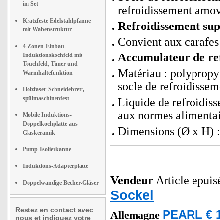
im Set
refroidissement amov
Kratzfeste Edelstahlpfanne
Refroidissement sup
mit Wabenstruktur
Convient aux carafes
4-Zonen-Einbau-
Accumulateur de ref
Induktionskochfeld mit
Touchfeld, Timer und
Matériau : polypropyl
Warmhaltefunktion
socle de refroidissem
Holzfaser-Schneidebrett,
spülmaschinenfest
Liquide de refroidis
aux normes alimentai
Mobile Induktions-
Doppelkochplatte aus
Dimensions (Ø x H) : 
Glaskeramik
Pump-Isolierkanne
Induktions-Adapterplatte
Vendeur
Article epuis
Doppelwandige Becher-Gläser
Sockel
Restez en contact avec
PEARL € 1
Allemagne
nous et indiquez votre