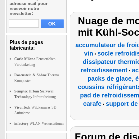
adresse mail pour
recevoir notre
newsletter:
Nuage de mo
mit Kühl-Soc
Plus de pages
accumulateur de froid
fabricants:
vin
socle refroidi
•
Carlo Milano
Fensterfolien
dissipateur thermi
Verdunkelung
refroidissement
ac
•
Rosenstein & Söhne
Thermo
packs de glace, é
Komposter
coussins réfrigérant
Semptec Urban Survival
pad de refroidissem
Technology
Infrarotheizung
carafe
support de 
•
VisorTech
Wildkameras SD-
Aufnahme
infactory
WLAN-Wetterstationen
Forum de dis