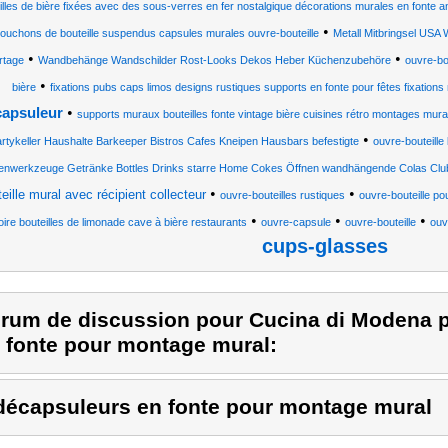
illes de bière fixées avec des sous-verres en fer nostalgique décorations murales en fonte
•
ouchons de bouteille suspendus capsules murales ouvre-bouteille
Metall Mitbringsel USA
•
•
rtage
Wandbehänge Wandschilder Rost-Looks Dekos Heber Küchenzubehöre
ouvre-bou
•
bière
fixations pubs caps limos designs rustiques supports en fonte pour fêtes fixations
•
capsuleur
supports muraux bouteilles fonte vintage bière cuisines rétro montages mura
•
rtykeller Haushalte Barkeeper Bistros Cafes Kneipen Hausbars befestigte
ouvre-bouteille
enwerkzeuge Getränke Bottles Drinks starre Home Cokes Öffnen wandhängende Colas Cl
•
•
eille mural avec récipient collecteur
ouvre-bouteilles rustiques
ouvre-bouteille pou
•
•
•
oire bouteilles de limonade cave à bière restaurants
ouvre-capsule
ouvre-bouteille
ouv
cups-glasses
rum de discussion pour Cucina di Modena p
 fonte pour montage mural:
décapsuleurs en fonte pour montage mural