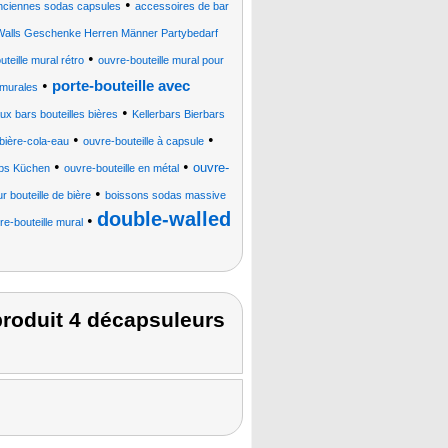
•
 anciennes sodas capsules
accessoires de bar
 Walls Geschenke Herren Männer Partybedarf
•
teille mural rétro
ouvre-bouteille mural pour
•
porte-bouteille avec
 murales
•
ux bars bouteilles bières
Kellerbars Bierbars
•
•
 bière-cola-eau
ouvre-bouteille à capsule
•
•
ouvre-
ubs Küchen
ouvre-bouteille en métal
•
r bouteille de bière
boissons sodas massive
double-walled
•
re-bouteille mural
roduit 4 décapsuleurs