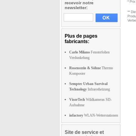
* Prix
recevoir notre
newsletter:
** Di
Produ
Verbe
Plus de pages
fabricants:
Carlo Milano
Fensterfolien
Verdunkelung
Rosenstein & Söhne
Thermo
Komposter
Semptec Urban Survival
Technology
Infrarotheizung
VisorTech
Wildkameras SD-
Aufnahme
infactory
WLAN-Wetterstationen
Site de service et