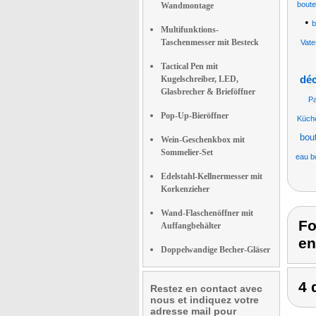
boute
Wandmontage
•
b
Multifunktions-
Taschenmesser mit Besteck
Vate
Tactical Pen mit
Kugelschreiber, LED,
dé
Glasbrecher & Brieföffner
Pa
Pop-Up-Bieröffner
Küch
bout
Wein-Geschenkbox mit
Sommelier-Set
eau b
Edelstahl-Kellnermesser mit
Korkenzieher
Wand-Flaschenöffner mit
Fo
Auffangbehälter
en
Doppelwandige Becher-Gläser
4 
Restez en contact avec
nous et indiquez votre
adresse mail pour