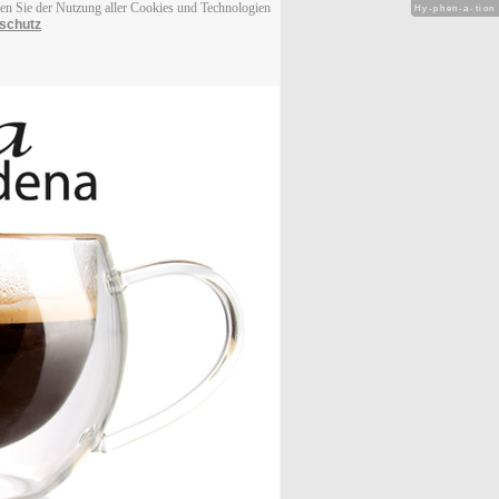
men Sie der Nutzung aller Cookies und Technologien
Hy-phen-a-tion
schutz