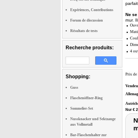
parfai
Expériences, Contributions
Ne se 
mur. Il
Forum de discussion
Ouvr
Résultats de tests
Maté
Coul
Dime
Recherche produits:
4 ou
Prix de
Shopping:
Vendeu
Guss
Allema
Flaschenöffner-Ring
Autric
Sommelier-Set
Nur € 
Nussknacker und Sektzange
N
aus Vollmetall
m
Bar-Flaschenhalter zur