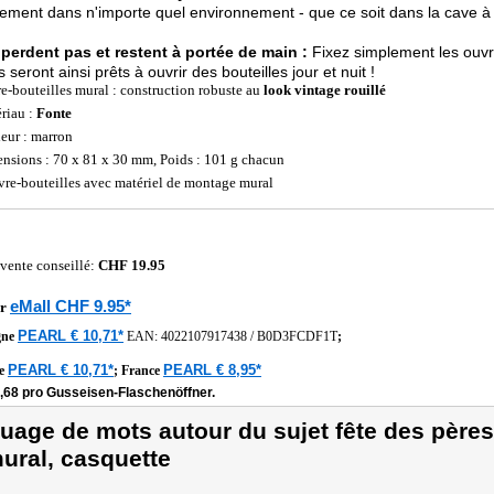
tement dans n'importe quel environnement - que ce soit dans la cave à v
perdent pas et restent à portée de main :
Fixez simplement les ouvre-
s seront ainsi prêts à ouvrir des bouteilles jour et nuit !
e-bouteilles mural : construction robuste au
look vintage rouillé
riau :
Fonte
eur : marron
nsions : 70 x 81 x 30 mm, Poids : 101 g chacun
vre-bouteilles avec matériel de montage mural
 vente conseillé:
CHF 19.95
eMall CHF 9.95*
r
PEARL € 10,71*
gne
EAN:
4022107917438
/
B0D3FCDF1T
;
PEARL € 10,71*
PEARL € 8,95*
he
;
France
2,68 pro Gusseisen-Flaschenöffner.
uage de mots autour du sujet fête des pères
ural, casquette