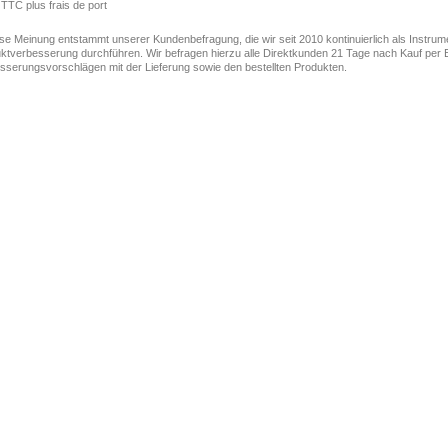
 TTC plus frais de port
ese Meinung entstammt unserer Kundenbefragung, die wir seit 2010 kontinuierlich als Instru
ktverbesserung durchführen. Wir befragen hierzu alle Direktkunden 21 Tage nach Kauf per E
sserungsvorschlägen mit der Lieferung sowie den bestellten Produkten.