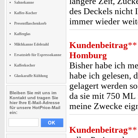
längere Zeit, Zuck
Sahnekanne
des Deckels nicht 
Kaffee-Kocher
immer wieder wei
Presentflaschenkorb
Kaffeeglas
Kundenbeitrag
**
Milchkanne Edelstahl
Homburg
Ersatzsieb für Espressokanne
Bisher habe ich me
Kaffeekocher
habe ich gelesen, 
Glaskaraffe Kühlung
gelagert werden so
Bleiben Sie mit uns im
da sie mit 750 ML 
Kontakt und tragen Sie
hier Ihre E-Mail-Adresse
meine Zwecke eig
für unsere HotPrice-Mail
ein:
Kundenbeitrag
**