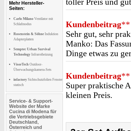
toller Preis und g
Mehr Hersteller-
Seiten:
Carlo Milano
Ventilator mit
Kundenbeitrag
**
Schlafmodus
Sehr gut, sehr prak
Rosenstein & Söhne
Induktion
Adapterplatten
Manko: Das Fassun
Semptec Urban Survival
Dinge etwas zu ger
Technology
Infrarotheizung
VisorTech
Outdoor-
Überwachungskamera-Sets
Kundenbeitrag
**
infactory
Sichtschutzfolien Fenster
Super praktische 
statisch
kleinen Preis.
Service- & Support-
Website der Marke
Cucina di Modena für
die Vertriebsgebiete
Deutschland,
Österreich und