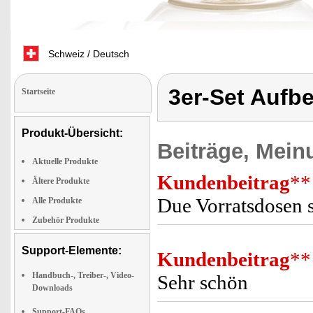
Schweiz / Deutsch
3er-Set Aufb
Startseite
Produkt-Übersicht:
Beiträge, Mein
Aktuelle Produkte
Kundenbeitrag
**
Ältere Produkte
Due Vorratsdosen 
Alle Produkte
Zubehör Produkte
Support-Elemente:
Kundenbeitrag
**
Handbuch-, Treiber-, Video-
Sehr schön
Downloads
Support-FAQs