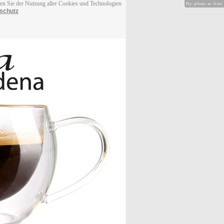
men Sie der Nutzung aller Cookies und Technologien
Hy-phen-a-tion
schutz