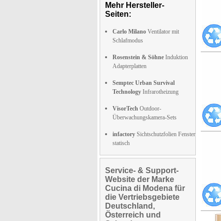
Mehr Hersteller-
Seiten:
Carlo Milano
Ventilator mit
Schlafmodus
Rosenstein & Söhne
Induktion
Adapterplatten
Semptec Urban Survival
Technology
Infrarotheizung
VisorTech
Outdoor-
Überwachungskamera-Sets
infactory
Sichtschutzfolien Fenster
statisch
Service- & Support-
Website der Marke
Cucina di Modena für
die Vertriebsgebiete
Deutschland,
Österreich und