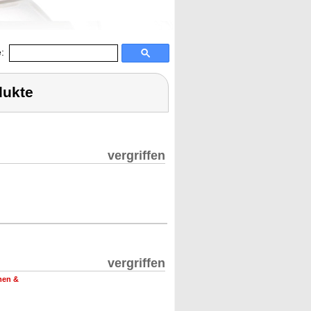
:
dukte
vergriffen
vergriffen
men &