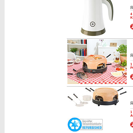
R
4
K
R
1
P
R
1
A