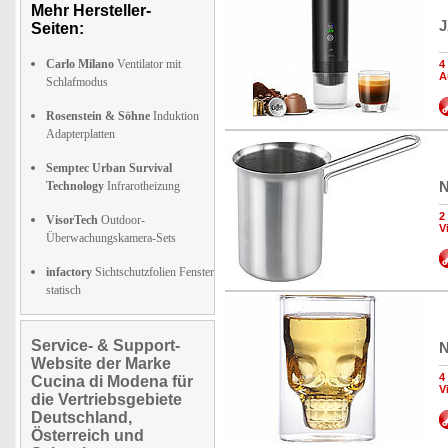
Mehr Hersteller-
J
Seiten:
Carlo Milano
Ventilator mit
4
A
Schlafmodus
Rosenstein & Söhne
Induktion
Adapterplatten
Semptec Urban Survival
N
Technology
Infrarotheizung
2
VisorTech
Outdoor-
V
Überwachungskamera-Sets
infactory
Sichtschutzfolien Fenster
statisch
Service- & Support-
N
Website der Marke
4
Cucina di Modena für
V
die Vertriebsgebiete
Deutschland,
Österreich und