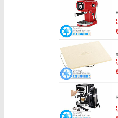
R
1
A
R
1
A
R
1
A