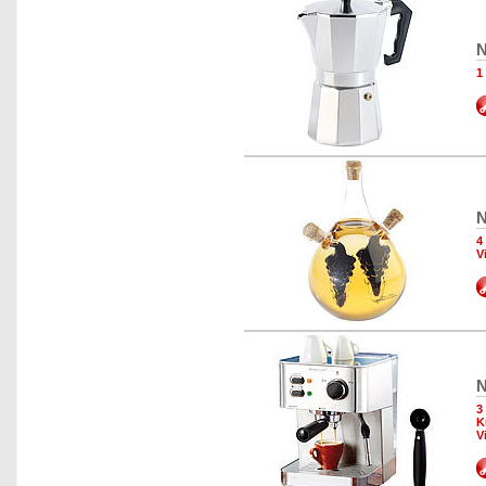
N
1
N
4
V
N
3
K
V