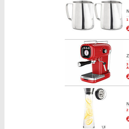
N
1
Z
3
A
N
2