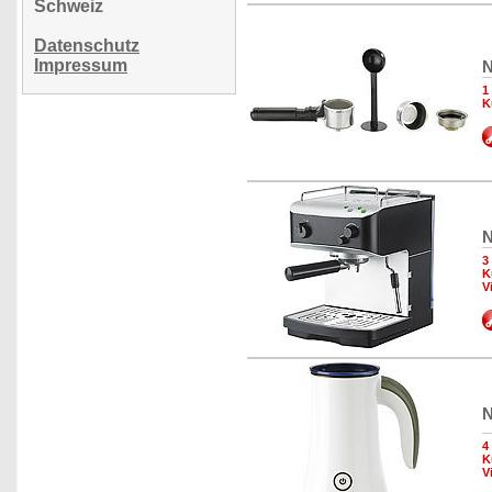
Schweiz
Datenschutz
Impressum
N
1
K
N
3
K
V
N
4
K
V