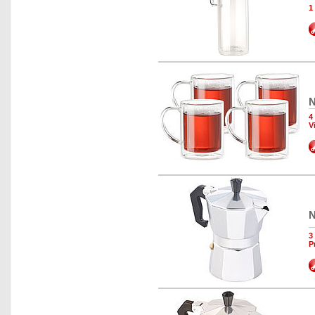
1
N
4
V
N
3
P