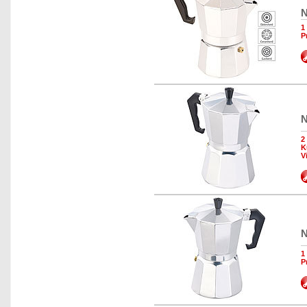
N
1
P
N
2
K
V
N
1
P