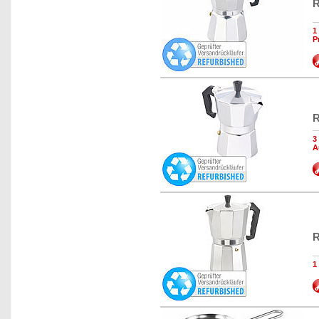
R
1
P
R
3
A
R
1