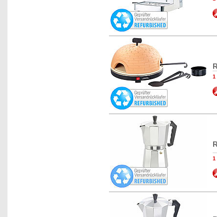
R
1
R
1