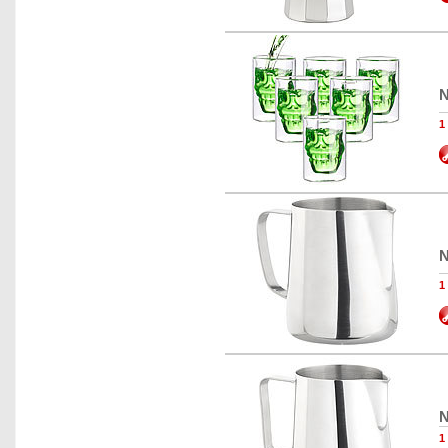
N
1
N
1
N
1