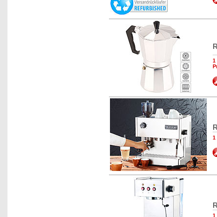
R
1
P
R
1
R
1