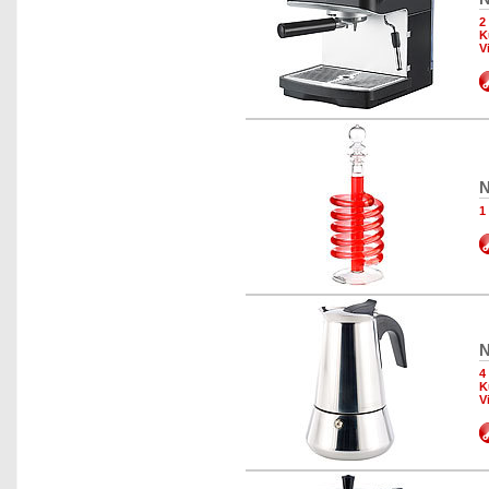
2
K
V
N
1
N
4
K
V