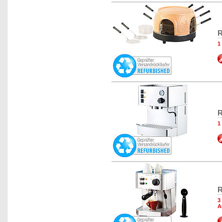
R
1
R
1
R
3
A