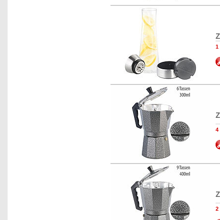
Z
1
Z
4
Z
2