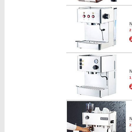
N
2
N
1
N
2