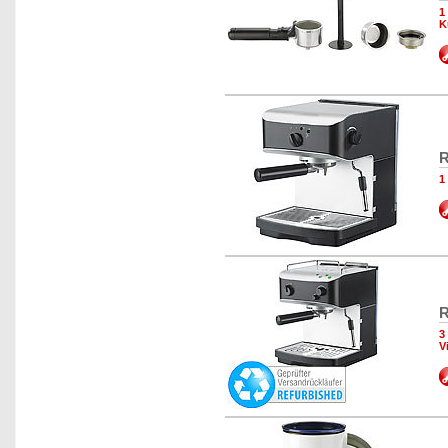
1
K
R
1
R
3
V