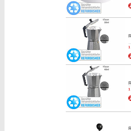
R
1
R
1
R