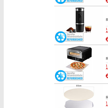
R
1
A
R
1
A
R
1
A