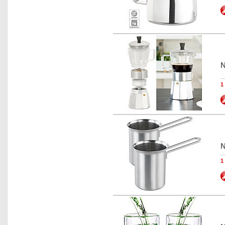
N
1
N
1