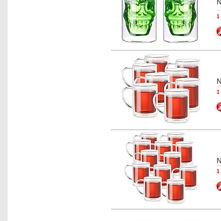
N
1
N
1
N
1