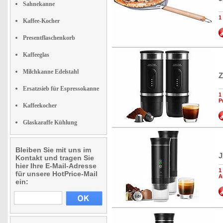
Sahnekanne
1
Kaffee-Kocher
Presentflaschenkorb
Kaffeeglas
Milchkanne Edelstahl
Z
Ersatzsieb für Espressokanne
1
P
Kaffeekocher
Glaskaraffe Kühlung
Bleiben Sie mit uns im
J
Kontakt und tragen Sie
hier Ihre E-Mail-Adresse
1
für unsere HotPrice-Mail
A
ein: