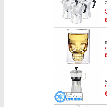
Z
1
A
R
1
R
1