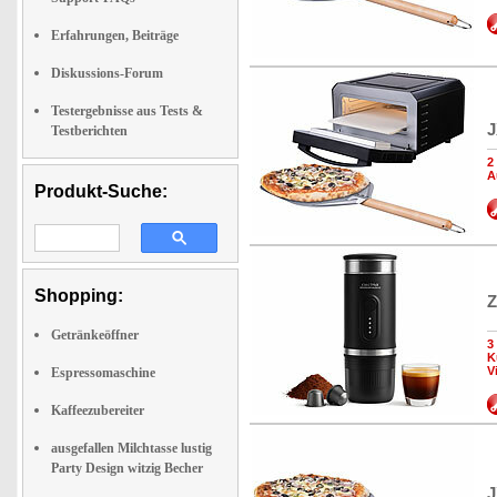
Erfahrungen, Beiträge
Diskussions-Forum
Testergebnisse aus Tests &
J
Testberichten
2
A
Produkt-Suche:
Shopping:
Z
Getränkeöffner
3
K
V
Espressomaschine
Kaffeezubereiter
ausgefallen Milchtasse lustig
Party Design witzig Becher
J