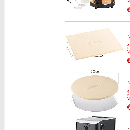
V
N
3
K
V
N
4
K
V
N