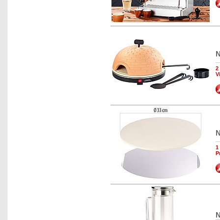
N
2
V
N
1
P
N