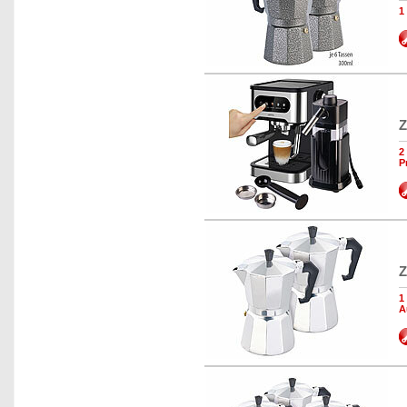
1
Z
2
P
Z
1
A