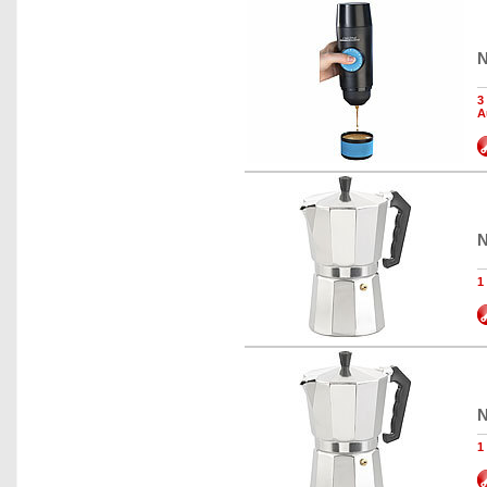
N
3
A
N
1
N
1