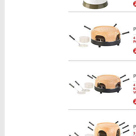
P
4
P
P
4
K
V
P
3