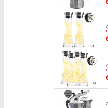
Z
1
Z
1
Z