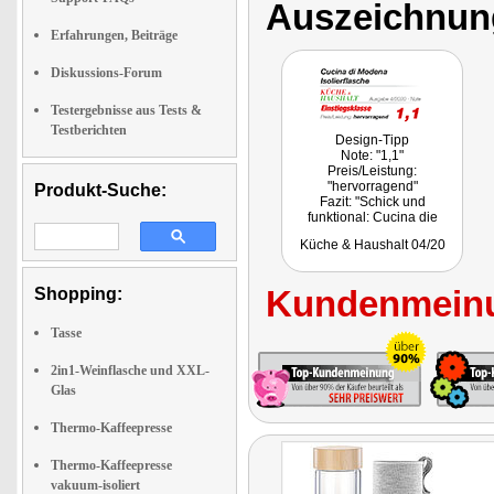
Auszeichnun
Erfahrungen, Beiträge
Diskussions-Forum
Testergebnisse aus Tests &
Testberichten
Design-Tipp
Note: "1,1"
Preis/Leistung:
"hervorragend"
Produkt-Suche:
Fazit: "Schick und
funktional: Cucina die
Modena bietet hier eine
Küche & Haushalt 04/20
Isolierflasche in frischem
Design, die beim Sport, auf
der Arbeit oder bei
Kundenmeinu
Shopping:
Ausflügen ins Grüne für
kühle oder warme Getränke
sorgt."
Tasse
2in1-Weinflasche und XXL-
Glas
Thermo-Kaffeepresse
Thermo-Kaffeepresse
vakuum-isoliert