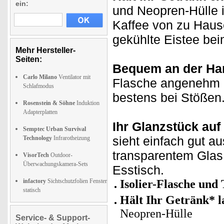
ein:
und Neopren-Hülle i
Kaffee von zu Haus
gekühlte Eistee be
Mehr Hersteller-
Seiten:
Bequem an der Ha
Carlo Milano
Ventilator mit
Flasche angenehm z
Schlafmodus
bestens bei Stößen
Rosenstein & Söhne
Induktion
Adapterplatten
Ihr Glanzstück auf
Semptec Urban Survival
sieht einfach gut a
Technology
Infrarotheizung
transparentem Glas
VisorTech
Outdoor-
Überwachungskamera-Sets
Esstisch.
infactory
Sichtschutzfolien Fenster
Isolier-Flasche und 
statisch
Hält Ihr Getränk* l
Neopren-Hülle
Service- & Support-