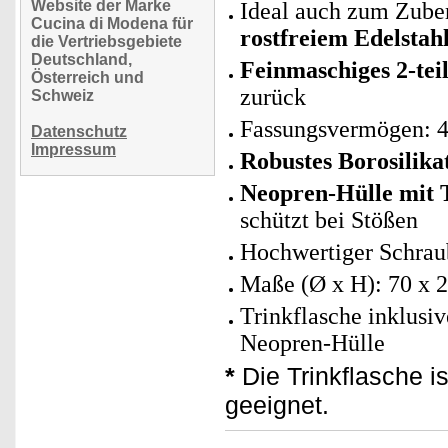
Website der Marke
Ideal auch zum Zuber
Cucina di Modena für
rostfreiem Edelstah
die Vertriebsgebiete
Deutschland,
Feinmaschiges 2-teil
Österreich und
zurück
Schweiz
Fassungsvermögen: 
Datenschutz
Impressum
Robustes Borosilika
Neopren-Hülle mit 
schützt bei Stößen
Hochwertiger Schrau
Maße (Ø x H): 70 x 
Trinkflasche inklusi
Neopren-Hülle
*
Die Trinkflasche is
geeignet.