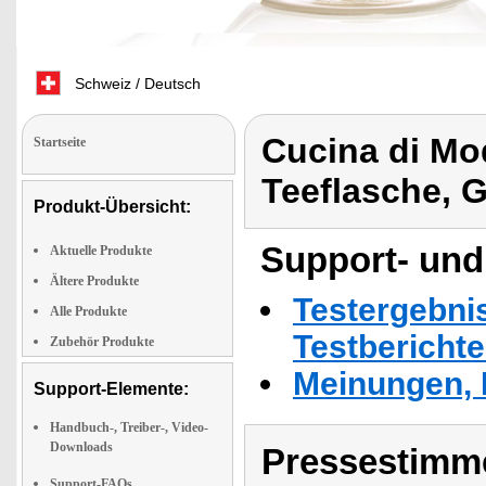
Schweiz / Deutsch
Cucina di M
Startseite
Teeflasche, G
Produkt-Übersicht:
Support- und
Aktuelle Produkte
Ältere Produkte
Testergebni
Alle Produkte
Testbericht
Zubehör Produkte
Meinungen, 
Support-Elemente:
Handbuch-, Treiber-, Video-
Downloads
Pressestimme
Support-FAQs