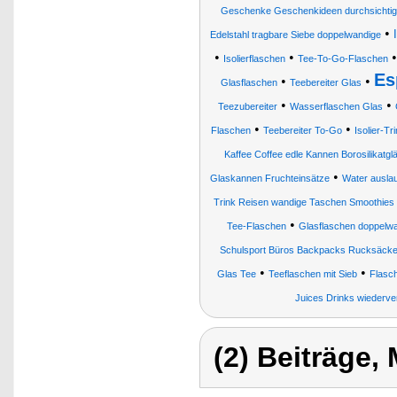
Geschenke Geschenkideen durchsichtige E
•
Edelstahl tragbare Siebe doppelwandige
•
•
Isolierflaschen
Tee-To-Go-Flaschen
Es
•
•
Glasflaschen
Teebereiter Glas
•
•
Teezubereiter
Wasserflaschen Glas
•
•
Flaschen
Teebereiter To-Go
Isolier-Tr
Kaffee Coffee edle Kannen Borosilikatg
•
Glaskannen Fruchteinsätze
Water ausla
Trink Reisen wandige Taschen Smoothies
•
Tee-Flaschen
Glasflaschen doppelw
Schulsport Büros Backpacks Rucksäcke W
•
•
Glas Tee
Teeflaschen mit Sieb
Flasc
Juices Drinks wiederv
(2) Beiträge,