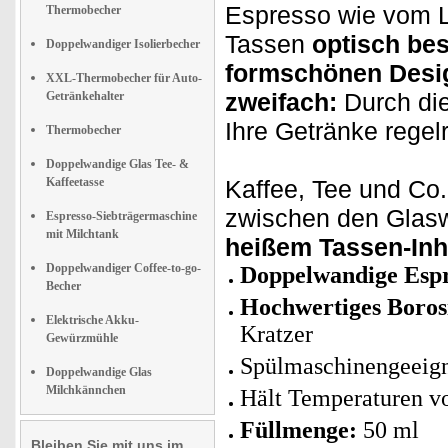
Espresso wie vom Li
Thermobecher
Tassen
optisch be
Doppelwandiger Isolierbecher
formschönen Desi
XXL-Thermobecher für Auto-
zweifach:
Durch di
Getränkehalter
Ihre Getränke regel
Thermobecher
Doppelwandige Glas Tee- &
Kaffeetasse
Kaffee, Tee und Co
zwischen den Glaswä
Espresso-Siebträgermaschine
mit Milchtank
heißem Tassen-Inh
Doppelwandiger Coffee-to-go-
Doppelwandige Espr
Becher
Hochwertiges Borosi
Elektrische Akku-
Kratzer
Gewürzmühle
Spülmaschinengeeig
Doppelwandige Glas
Milchkännchen
Hält Temperaturen 
Füllmenge:
50 ml
Bleiben Sie mit uns im