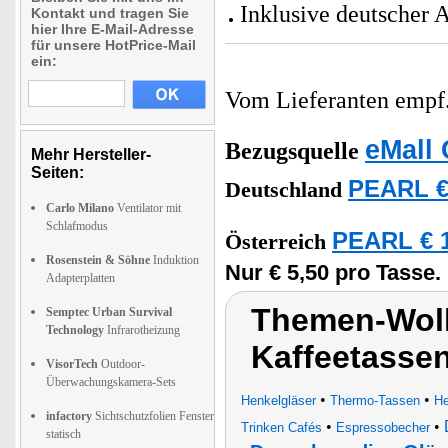
Inklusive deutscher 
Kontakt und tragen Sie
hier Ihre E-Mail-Adresse
für unsere HotPrice-Mail
ein:
Vom Lieferanten emp
eMall 
Bezugsquelle
Mehr Hersteller-
Seiten:
PEARL €
Deutschland
Carlo Milano
Ventilator mit
Schlafmodus
PEARL € 1
Österreich
Rosenstein & Söhne
Induktion
Nur € 5,50 pro Tasse.
Adapterplatten
Themen-Wolk
Semptec Urban Survival
Technology
Infrarotheizung
Kaffeetasse
VisorTech
Outdoor-
Überwachungskamera-Sets
•
•
Henkelgläser
Thermo-Tassen
He
infactory
Sichtschutzfolien Fenster
•
•
Trinken Cafés
Espressobecher
statisch