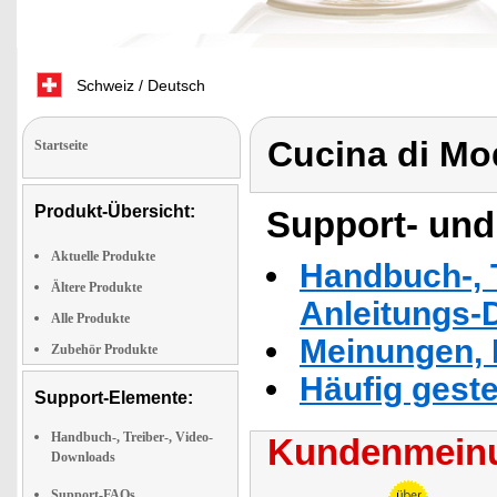
Schweiz / Deutsch
Cucina di M
Startseite
Produkt-Übersicht:
Support- und
Aktuelle Produkte
Handbuch-, T
Ältere Produkte
Anleitungs-
Alle Produkte
Meinungen, 
Zubehör Produkte
Häufig geste
Support-Elemente:
Handbuch-, Treiber-, Video-
Kundenmeinu
Downloads
Support-FAQs