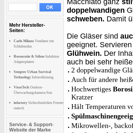
Macchiato ganz
sti
doppelwandigen
G
schweben.
Damit ü
Mehr Hersteller-
Seiten:
Die Gläser sind
auc
Carlo Milano
Ventilator mit
geeignet. Servieren
Schlafmodus
Glühwein.
Der Inhal
Rosenstein & Söhne
Induktion
auch bei sehr heiß
Adapterplatten
2 doppelwandige Gläs
Semptec Urban Survival
Technology
Infrarotheizung
Auch für andere heiß
VisorTech
Outdoor-
Hochwertiges
Borosi
Überwachungskamera-Sets
Kratzer
infactory
Sichtschutzfolien Fenster
Hält Temperaturen 
statisch
Spülmaschinengeeig
Mikrowellen-, backof
Service- & Support-
Website der Marke