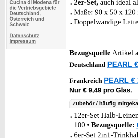
2er-Set,
auch ideal a
Cucina di Modena für
die Vertriebsgebiete
Maße:
90 x 50 x 12
Deutschland,
Österreich und
Doppelwandige Latte
Schweiz
Datenschutz
Impressum
Bezugsquelle
Artikel 
PEARL €
Deutschland
PEARL € 
Frankreich
Nur € 9,49 pro Glas.
Zubehör / häufig mitgeka
12er-Set Halb-Lein
100 •
Bezugsquelle
:
6er-Set 2in1-Trinkha