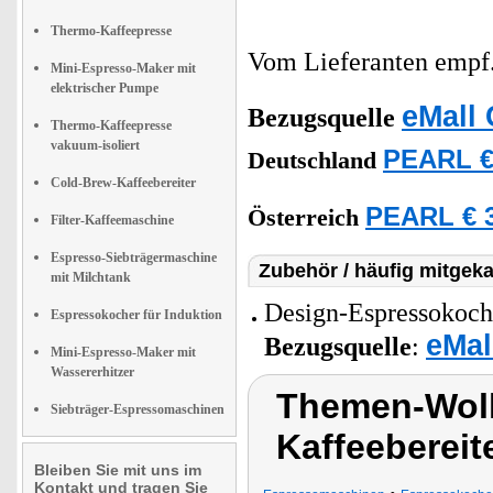
Thermo-Kaffeepresse
Vom Lieferanten emp
Mini-Espresso-Maker mit
elektrischer Pumpe
eMall 
Bezugsquelle
Thermo-Kaffeepresse
vakuum-isoliert
PEARL €
Deutschland
Cold-Brew-Kaffeebereiter
PEARL € 3
Österreich
Filter-Kaffeemaschine
Espresso-Siebträgermaschine
Zubehör / häufig mitgeka
mit Milchtank
Design-Espressokoche
Espressokocher für Induktion
eMal
Bezugsquelle
:
Mini-Espresso-Maker mit
Wassererhitzer
Themen-Wolk
Siebträger-Espressomaschinen
Kaffeebereit
Bleiben Sie mit uns im
Kontakt und tragen Sie