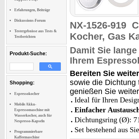
Erfahrungen, Beiträge
Diskussions-Forum
NX-1526-919
C
Testergebnisse aus Tests &
Kocher, Gas K
Testberichten
Damit Sie lange
Produkt-Suche:
Ihrem Espresso
Bereiten Sie weiter
sowie die Dichtung
Shopping:
genießen Sie weiter
Espressokocher
Ideal für Ihren Desi
Mobile Akku-
Einfacher Austausc
Espressomaschine mit
Wasserkocher, auch für
Dichtungsring (Ø): 
Nespresso-Kapseln
Set bestehend aus Si
Programmierbare
Kaffeemaschine