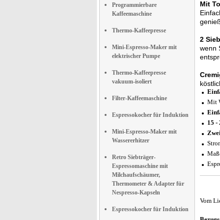
Mit T
Programmierbare
Einfac
Kaffeemaschine
genie
Thermo-Kaffeepresse
2 Sie
Mini-Espresso-Maker mit
wenn S
elektrischer Pumpe
entspr
Thermo-Kaffeepresse
Cremi
vakuum-isoliert
köstli
Einf
Filter-Kaffeemaschine
Mit 
Einf
Espressokocher für Induktion
15 -
Mini-Espresso-Maker mit
Zwei
Wassererhitzer
Stro
Maße
Retro Siebträger-
Espr
Espressomaschine mit
Milchaufschäumer,
Thermometer & Adapter für
Nespresso-Kapseln
Vom Li
Espressokocher für Induktion
Bezugs