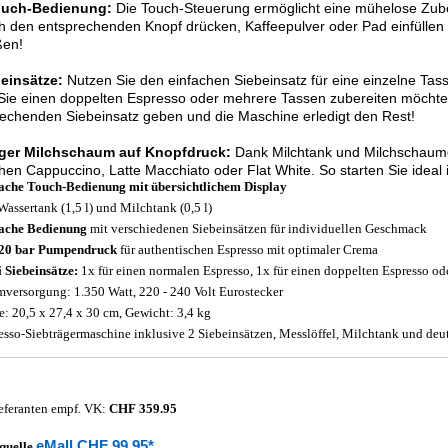
ouch-Bedienung:
Die Touch-Steuerung ermöglicht eine mühelose Zuber
h den entsprechenden Knopf drücken, Kaffeepulver oder Pad einfüllen u
ßen!
beinsätze:
Nutzen Sie den einfachen Siebeinsatz für eine einzelne Tas
ie einen doppelten Espresso oder mehrere Tassen zubereiten möchten
echenden Siebeinsatz geben und die Maschine erledigt den Rest!
ger Milchschaum auf Knopfdruck:
Dank Milchtank und Milchschau
chen Cappuccino, Latte Macchiato oder Flat White. So starten Sie ideal 
ache Touch-Bedienung mit übersichtlichem Display
Wassertank (1,5 l) und Milchtank (0,5 l)
ache Bedienung
mit verschiedenen Siebeinsätzen für individuellen Geschmack
 20 bar Pumpendruck
für authentischen Espresso mit optimaler Crema
 Siebeinsätze:
1x für einen normalen Espresso, 1x für einen doppelten Espresso od
mversorgung: 1.350 Watt, 220 - 240 Volt Eurostecker
: 20,5 x 27,4 x 30 cm, Gewicht: 3,4 kg
esso-Siebträgermaschine inklusive 2 Siebeinsätzen, Messlöffel, Milchtank und deu
eferanten empf. VK:
CHF 359.95
eMall CHF 99.95*
quelle