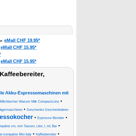
eMall CHF 19.95*
le
:
eMall CHF 15.95*
:
*
eMall CHF 15.95*
:
affeebereiter,
le Akku-Espressomaschinen mit
•
 Milchbecher Wasser Milk Compactccino
•
rägermaschinen
Geschenke Geschenkideen
essokocher
•
•
Espresso-Bereiter
•
kte cm, mm Tassen, Liter, l, ml, Bar
•
•
e kompakte Mini Italy
Kaffeebereiter