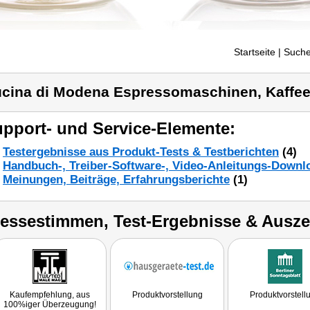
Startseite
| Suche
cina di Modena Espressomaschinen, Kaffe
pport- und Service-Elemente:
Testergebnisse aus Produkt-Tests & Testberichten
(4)
Handbuch-, Treiber-Software-, Video-Anleitungs-Downl
Meinungen, Beiträge, Erfahrungsberichte
(1)
ressestimmen, Test-Ergebnisse & Ausz
Kaufempfehlung, aus
Produktvorstellung
Produktvorstell
100%iger Überzeugung!