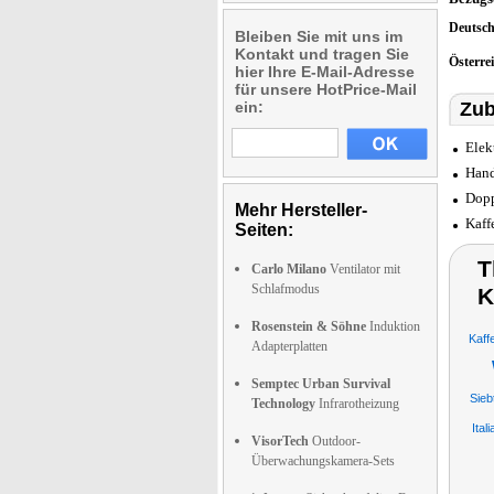
Deutsc
Bleiben Sie mit uns im
Kontakt und tragen Sie
Österre
hier Ihre E-Mail-Adresse
für unsere HotPrice-Mail
ein:
Zub
Elek
Hand
Dopp
Mehr Hersteller-
Kaff
Seiten:
T
Carlo Milano
Ventilator mit
Schlafmodus
K
Rosenstein & Söhne
Induktion
Kaff
Adapterplatten
Semptec Urban Survival
Sieb
Technology
Infrarotheizung
Ita
VisorTech
Outdoor-
Überwachungskamera-Sets