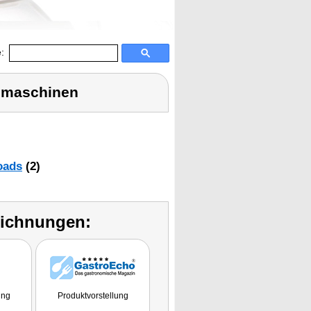
:
emaschinen
oads
(2)
eichnungen:
ung
Produktvorstellung