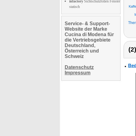
infactory
Sichtschutzfolien Fenster
statisch
Kaff
M
Ther
Service- & Support-
Website der Marke
Cucina di Modena für
die Vertriebsgebiete
Deutschland,
(2
Österreich und
Schweiz
Bed
Datenschutz
Impressum