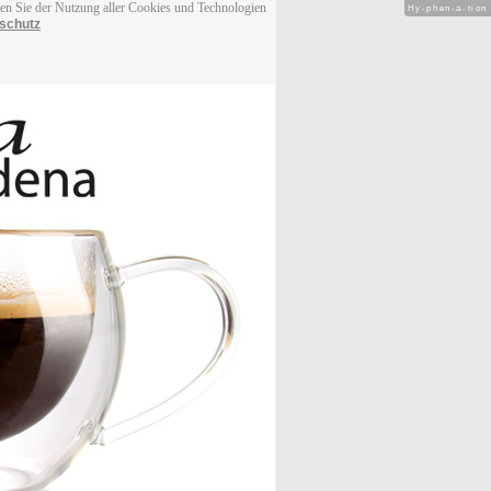
men Sie der Nutzung aller Cookies und Technologien
Hy-phen-a-tion
schutz