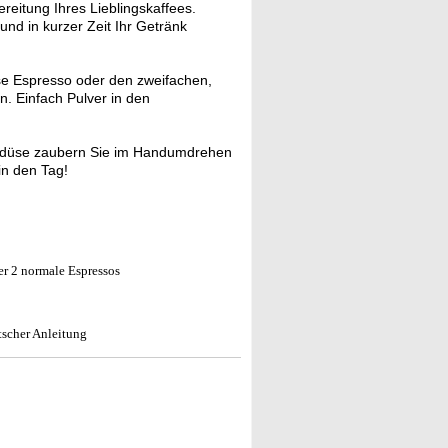
eitung Ihres Lieblingskaffees.
nd in kurzer Zeit Ihr Getränk
se Espresso oder den zweifachen,
. Einfach Pulver in den
mdüse zaubern Sie im Handumdrehen
in den Tag!
er 2 normale Espressos
tscher Anleitung