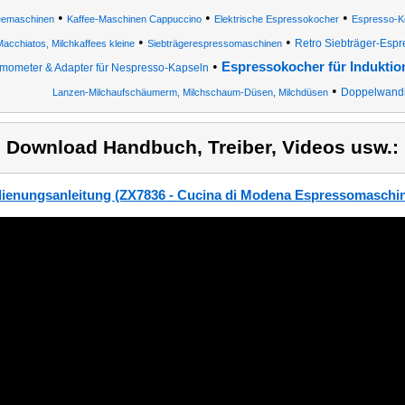
•
•
•
eemaschinen
Kaffee-Maschinen Cappuccino
Elektrische Espressokocher
Espresso-Ko
•
•
Retro Siebträger-Esp
acchiatos, Milchkaffees kleine
Siebträgerespressomaschinen
•
Espressokocher für Induktio
mometer & Adapter für Nespresso-Kapseln
•
Doppelwandi
Lanzen-Milchaufschäumerm, Milchschaum-Düsen, Milchdüsen
) Download Handbuch, Treiber, Videos usw.:
ienungsanleitung (ZX7836 - Cucina di Modena Espressomaschi