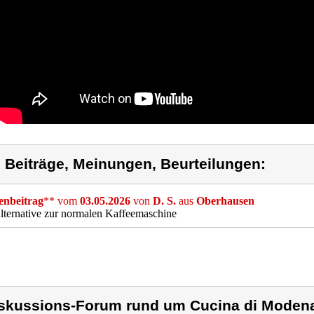
) Beiträge, Meinungen, Beurteilungen:
nbeitrag
** vom
03.05.2026
von
D. S.
aus
Oberhausen
lternative zur normalen Kaffeemaschine
skussions-Forum rund um Cucina di Modena