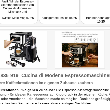
Fazit: "Mit der Espresso-
Siebträgermaschine von
Cucina di Modena mit
Milchtank und
Milchaufschäumer kann
Twisted Male Mag 07/25
hausgeraete-test.de 06/25
Berliner Sonntags
man zu Hause oder im Büro
10/25
auf Knopfdruck bequem
leckere Kaffeespezialitäten
zubereiten: Cappuccino,
Latte Macchiato oder Flat
White, einfachen oder
doppelten Espresso,
kaltgebrauten Kaffee oder
Americano. Dank des
großzügigen Wassertanks
mit 1,5 Litern Kapazität
kocht man mehrere Tassen
ohne ständige nachfüllen
zu müssen. Ideal für den
ersten Kaffee am Morgen
und für eine Pause im Laufe
des Tages!"
7836-919
Cucina di Modena Espressomaschine
ere Kaffeekreationen im eigenen Zuhause zaubern
ekreationen im eigenen Zuhause:
Die Espresso-Siebträgermaschine k
ung - für idealen Kaffeegenuss auf Knopfdruck in der eigenen Küche.
 oder Americano - die Maschine macht es möglich! Dank des großzügig
tät kochen Sie mehrere Tassen ohne ständiges Nachfüllen.