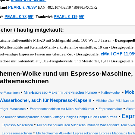
PEARL € 78,99*
hland
EAN:
4022107452519
/
B0F9L9XCGR
;
PEARL € 78,99*
PEARL € 119,99*
ich
;
Frankreich
ehör / häufig mitgekauft:
trische Kaffeemühle MH-20 mit Schlagmahlwerk, 160 Watt, 8 Tassen •
Bezugsquel
-Kaffeemühle mit Keramik-Mahlwerk, stufenlos einstellbar, 19 cm •
Bezugsquelle
eMall CHF 11.95
elwandige Espresso-Tassen aus Glas, 2er-Set •
Bezugsquelle
:
eedose mit Kalenderblatt, C02-Freigabeventil und Messlöffel, 1,9 l •
Bezugsquelle
hemen-Wolke rund um Espresso-Maschine, K
affeemaschinen
•
•
•
Mobi
Mini-Espresso-Maker mit elektrischer Pumpe
ee-Maschinen
Kaffeekocher
•
Wasserkocher, auch für Nespresso-Kapseln
Milchbehälter Milchkannen
•
•
•
träger-Maschinen
Espressomaschinen mit Milch-Aufschäumer
Espressomaker
Siebt
Espr
•
liano Küchen stromsparende Kochen Vintage Designs Dampf-Druck FrenchPress
•
Espresso-Maschinen
Milchaufschäumdüsen Milchschaumdüsen Wassertanks Touch kompa
•
Espressomaschinen
Milchschäumer Alu-Filter Espressokannen Express Macciatos leicht