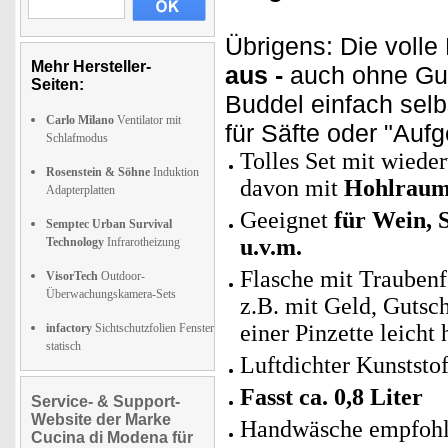
Übrigens: Die volle
Mehr Hersteller-
aus -
auch ohne Gut
Seiten:
Buddel einfach selb
Carlo Milano
Ventilator mit
für Säfte oder "Aufg
Schlafmodus
Tolles Set mit wiede
Rosenstein & Söhne
Induktion
davon mit
Hohlrau
Adapterplatten
Geeignet
für Wein, S
Semptec Urban Survival
u.v.m.
Technology
Infrarotheizung
Flasche mit Traubenf
VisorTech
Outdoor-
Überwachungskamera-Sets
z.B. mit Geld, Gutsch
einer Pinzette leicht
infactory
Sichtschutzfolien Fenster
statisch
Luftdichter Kunststo
Fasst ca. 0,8 Liter
Service- & Support-
Website der Marke
Handwäsche empfoh
Cucina di Modena für