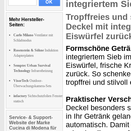
integriertem Sie
Tropffreies und
Mehr Hersteller-
Deckel mit
integ
Seiten:
Eiswürfel zurüc
Carlo Milano
Ventilator mit
Schlafmodus
Formschöne Geträn
Rosenstein & Söhne
Induktion
integriertem Sieb i
Adapterplatten
Eiswürfel, frische K
Semptec Urban Survival
Technology
Infrarotheizung
zurück. So schenke
tropffrei und stilvoll 
VisorTech
Outdoor-
Überwachungskamera-Sets
infactory
Sichtschutzfolien Fenster
Praktischer Versc
statisch
Deckel besonders si
in Ihr Getränk gela
Service- & Support-
Website der Marke
automatisch. Damit i
Cucina di Modena für