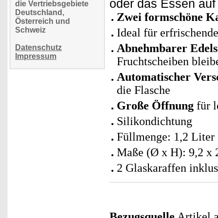
oder das Essen auf 
die Vertriebsgebiete
Deutschland,
Zwei formschöne Ka
Österreich und
Schweiz
Ideal für erfrischen
Abnehmbarer Edelst
Datenschutz
Impressum
Fruchtscheiben bleib
Automatischer Vers
die Flasche
Große Öffnung
für 
Silikondichtung
Füllmenge: 1,2 Liter
Maße (Ø x H): 9,2 x 
2 Glaskaraffen inklu
Bezugsquelle
Artikel 