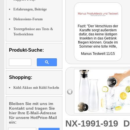
Erfahrungen, Beiträge
Diskussions-Forum
Fazit: "Der Verschluss der
Testergebnisse aus Tests &
Karaffe sorgt außerdem
Testberichten
dafür, das keine lästigen
Insekten in das Getränk
fliegen können. Grade im
Sommer eine tolle Hilfe,
Produkt-Suche:
somit kann sich keine
Manus Testwelt 11/15
Wespe darin verirren."
Shopping:
Kühl-Akkus mit Kühl-Sockeln
Bleiben Sie mit uns im
Kontakt und tragen Sie
hier Ihre E-Mail-Adresse
für unsere HotPrice-Mail
NX-1991-919
D
ein: