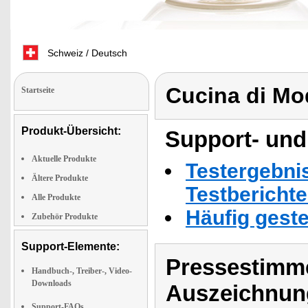
Schweiz / Deutsch
Cucina di M
Startseite
Produkt-Übersicht:
Support- und
Aktuelle Produkte
Testergebni
Ältere Produkte
Testbericht
Alle Produkte
Häufig geste
Zubehör Produkte
Support-Elemente:
Pressestimme
Handbuch-, Treiber-, Video-
Downloads
Auszeichnun
Support-FAQs