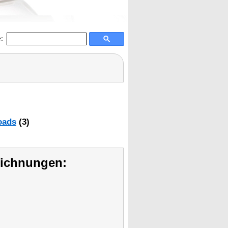
:
oads
(3)
eichnungen: