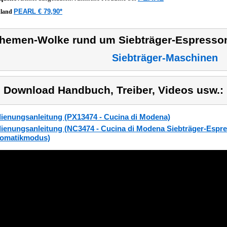
PEARL € 79,90*
hland
hemen-Wolke rund um Siebträger-Espress
Siebträger-Maschinen
) Download Handbuch, Treiber, Videos usw.:
ienungsanleitung (PX13474 - Cucina di Modena)
ienungsanleitung (NC3474 - Cucina di Modena Siebträger-Espr
omatikmodus)