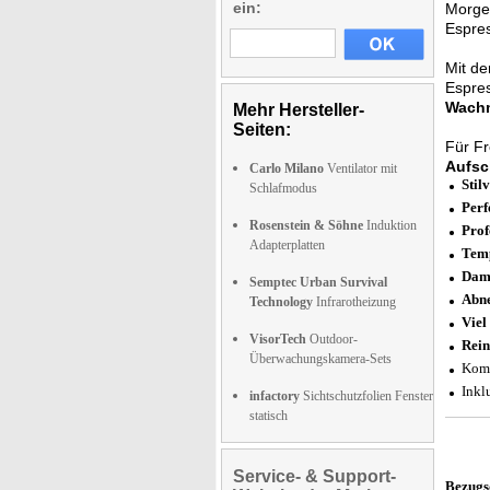
ein:
Morge
Espre
Mit d
Espres
Wachm
Mehr Hersteller-
Seiten:
Für F
Aufsc
Carlo Milano
Ventilator mit
Stil
Schlafmodus
Perf
Rosenstein & Söhne
Induktion
Prof
Adapterplatten
Temp
Dam
Semptec Urban Survival
Abne
Technology
Infrarotheizung
Viel
VisorTech
Outdoor-
Rein
Überwachungskamera-Sets
Komp
Inkl
infactory
Sichtschutzfolien Fenster
statisch
Service- & Support-
Bezugs