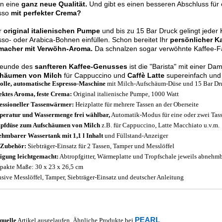
n eine
ganz neue Qualität.
Und gibt es einen besseren Abschluss für 
sso
mit perfekter Crema?
er
original italienischen Pumpe
und bis zu 15 Bar Druck gelingt jeder
so- oder Arabica-Bohnen einfüllen. Schon bereitet Ihr
persönlicher K
acher mit Verwöhn-Aroma.
Da schnalzen sogar verwöhnte Kaffee-F
reunde des
sanfteren Kaffee-Genusses
ist die "Barista" mit einer D
häumen von Milch
für Cappuccino und
Caffè Latte
supereinfach und 
volle, automatische Espresso-Maschine
mit Milch-Aufschäum-Düse und 15 Bar Dr
ektes Aroma, feste Crema:
Original italienische Pumpe, 1000 Watt
essioneller Tassenwärmer:
Heizplatte für mehrere Tassen an der Oberseite
eratur und Wassermenge frei wählbar,
Automatik-Modus für eine oder zwei Tas
pfdüse zum Aufschäumen von Milch
z.B. für Cappuccino, Latte Macchiato u.v.m.
hmbarer Wassertank mit 1,1 l Inhalt
und Füllstand-Anzeiger
 Zubehör:
Siebträger-Einsatz für 2 Tassen, Tamper und Messlöffel
igung leichtgemacht:
Abtropfgitter, Wärmeplatte und Tropfschale jeweils abnehm
akte Maße: 30 x 23 x 26,5 cm
usive Messlöffel, Tamper, Siebträger-Einsatz und deutscher Anleitung
PEARL
quelle
Artikel ausgelaufen. Ähnliche Produkte bei