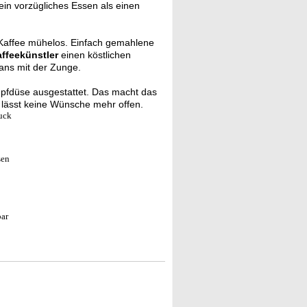
ein vorzügliches Essen als einen
 Kaffee mühelos. Einfach gemahlene
affeekünstler
einen köstlichen
ans mit der Zunge.
ampfdüse ausgestattet. Das macht das
lässt keine Wünsche mehr offen.
uck
sen
bar