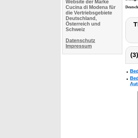
Website der Marke
Cucina di Modena für
Deutsc
die Vertriebsgebiete
Deutschland,
T
Österreich und
Schweiz
Datenschutz
Impressum
(3
Bed
Bed
Aut