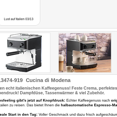
Lust auf Italien 03/13
13474-919
Cucina di Modena
den
echt italienischen Kaffeegenuss!
Feste Crema, perfekte
endruck!
Dampfdüse, Tassenwärmer & viel Zubehör.
sfeeling gibt's jetzt auf Knopfdruck:
Echter Kaffeegenuss nach
ori
talien zu reisen. Das bietet Ihnen die
halbautomatische Espresso-M
eale Start in den Tag:
Voller Geschmack und dazu frisch aufgeschäum