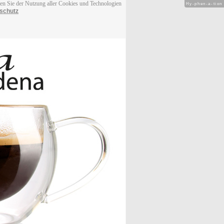
men Sie der Nutzung aller Cookies und Technologien
Hy-phen-a-tion
schutz