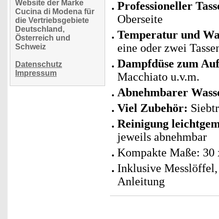
Website der Marke
Professioneller Ta
Cucina di Modena für
Oberseite
die Vertriebsgebiete
Deutschland,
Temperatur und Was
Österreich und
eine oder zwei Tasse
Schweiz
Dampfdüse zum Auf
Datenschutz
Impressum
Macchiato u.v.m.
Abnehmbarer Wasser
Viel Zubehör:
Siebtr
Reinigung leichtge
jeweils abnehmbar
Kompakte Maße: 30 x
Inklusive Messlöffel
Anleitung