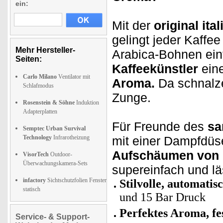
ein:
Mit der
original it
gelingt jeder Kaff
Mehr Hersteller-
Arabica-Bohnen einf
Seiten:
Kaffeekünstler
eine
Carlo Milano
Ventilator mit
Aroma.
Da schnalz
Schlafmodus
Zunge.
Rosenstein & Söhne
Induktion
Adapterplatten
Für Freunde des
sa
Semptec Urban Survival
Technology
Infrarotheizung
mit einer Dampfdüs
Aufschäumen von 
VisorTech
Outdoor-
Überwachungskamera-Sets
supereinfach und l
infactory
Sichtschutzfolien Fenster
Stilvolle, automati
statisch
und 15 Bar Druck
Perfektes Aroma, f
Service- & Support-