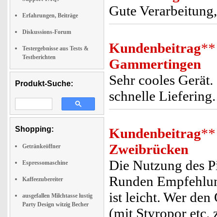
Gute Verarbeitung,
Erfahrungen, Beiträge
Diskussions-Forum
Kundenbeitrag
**
Testergebnisse aus Tests &
Testberichten
Gammertingen
Sehr cooles Gerät.
Produkt-Suche:
schnelle Liefering
Shopping:
Kundenbeitrag
**
Zweibrücken
Getränkeöffner
Die Nutzung des Pi
Espressomaschine
Runden Empfehlung
Kaffeezubereiter
ist leicht. Wer de
ausgefallen Milchtasse lustig
Party Design witzig Becher
(mit Styropor etc,