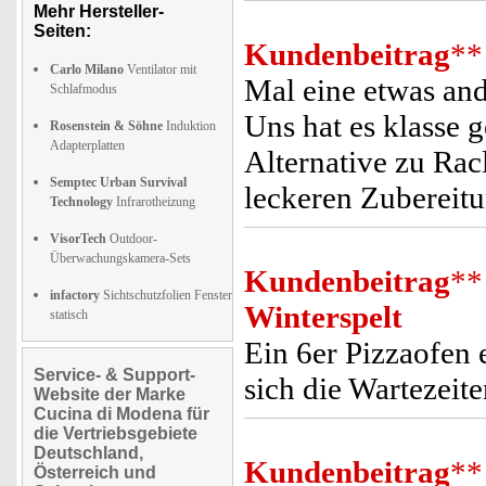
Mehr Hersteller-
Seiten:
Kundenbeitrag
**
Carlo Milano
Ventilator mit
Mal eine etwas and
Schlafmodus
Uns hat es klasse g
Rosenstein & Söhne
Induktion
Adapterplatten
Alternative zu Rac
Semptec Urban Survival
leckeren Zubereit
Technology
Infrarotheizung
VisorTech
Outdoor-
Überwachungskamera-Sets
Kundenbeitrag
**
infactory
Sichtschutzfolien Fenster
Winterspelt
statisch
Ein 6er Pizzaofen 
Service- & Support-
sich die Wartezeit
Website der Marke
Cucina di Modena für
die Vertriebsgebiete
Deutschland,
Kundenbeitrag
**
Österreich und