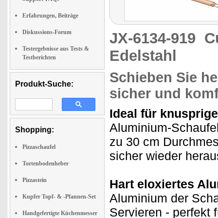
Erfahrungen, Beiträge
Diskussions-Forum
JX-6134-919
C
Testergebnisse aus Tests &
Edelstahl
Testberichten
Schieben Sie he
Produkt-Suche:
sicher und komf
Ideal für knusprig
Aluminium-Schaufel 
Shopping:
zu 30 cm Durchmess
Pizzaschaufel
sicher wieder hera
Tortenbodenheber
Pizzastein
Hart eloxiertes Al
Aluminium der Scha
Kupfer Topf- & -Pfannen-Set
Servieren - perfekt 
Handgefertigte Küchenmesser