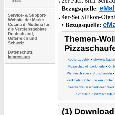
2er Pack 8in1-Schrau
statisch
eMal
Bezugsquelle
:
Service- & Support-
4er-Set Silikon-Ofen
Website der Marke
eMa
•
Bezugsquelle
:
Cucina di Modena für
die Vertriebsgebiete
Deutschland,
Themen-Wolk
Österreich und
Schweiz
Pizzaschaufe
Datenschutz
Impressum
•
Küchenzubehör
eloxierte back
•
Pizzaschaufeln perforierte
Grif
•
Wendeschieber
Brotschaufeln
Zentimeter Grillen Backen Kochen
Geschenke Geschenkideen Werkz
•
Schaufeln
Pizzaschaufeln
(1) Download