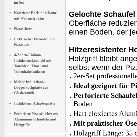
im Set
Gelochte Schaufel
Kratzfeste Edelstahlpfanne
mit Wabenstruktur
Oberfläche reduzie
Pizzaschere
einen Boden, der jed
Elektrischer Pizzaofen mit
Pizzastein
Hitzeresistenter Ho
4-Zonen-Einbau-
Holzgriff bleibt ang
Induktionskochfeld mit
selbst wenn der Piz
Touchfeld, Timer und
Warmhaltefunktion
2er-Set professionel
Mobile Induktions-
Ideal geeignet für 
Doppelkochplatte aus
Glaskeramik
Perforierte Schaufel
Boden
Induktions-Adapterplatte
Hart eloxiertes Alum
Perforierte Pizzaschieber mit
Aluminium-Schaufeln und
Mit praktischer Öse
Holzgriffen
Holzgriff Länge: 35