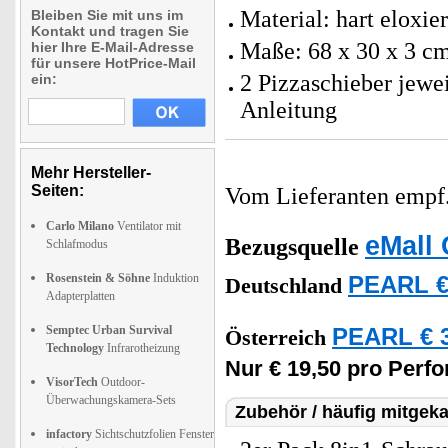
Material: hart eloxi
Bleiben Sie mit uns im
Kontakt und tragen Sie
Maße: 68 x 30 x 3 cm
hier Ihre E-Mail-Adresse
für unsere HotPrice-Mail
2 Pizzaschieber jewei
ein:
Anleitung
Mehr Hersteller-
Seiten:
Vom Lieferanten emp
Carlo Milano
Ventilator mit
eMall 
Bezugsquelle
Schlafmodus
Rosenstein & Söhne
Induktion
PEARL €
Deutschland
Adapterplatten
Semptec Urban Survival
PEARL € 3
Österreich
Technology
Infrarotheizung
Nur € 19,50 pro Perfo
VisorTech
Outdoor-
Überwachungskamera-Sets
Zubehör / häufig mitgeka
infactory
Sichtschutzfolien Fenster