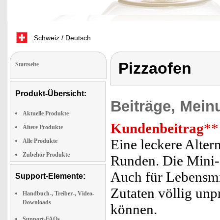
Schweiz / Deutsch
Pizzaofen
Startseite
Produkt-Übersicht:
Beiträge, Mein
Aktuelle Produkte
Kundenbeitrag
**
Ältere Produkte
Eine leckere Alter
Alle Produkte
Zubehör Produkte
Runden. Die Mini-
Auch für Lebensmit
Support-Elemente:
Zutaten völlig unp
Handbuch-, Treiber-, Video-
Downloads
können.
Support-FAQs