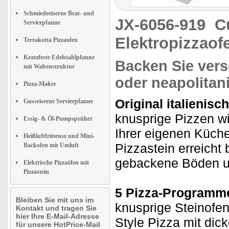
Schmiedeeiserne Brat- und
JX-6056-919
C
Servierpfanne
Elektropizzaof
Terrakotta Pizzaofen
Kratzfeste Edelstahlpfanne
Backen Sie vers
mit Wabenstruktur
oder neapolitan
Pizza-Maker
Original italienis
Gusseiserne Servierpfanne
knusprige Pizzen wi
Essig- & Öl-Pumpsprüher
Ihrer eigenen Küche
Heißluftfritteuse und Mini-
Pizzastein erreicht 
Backofen mit Umluft
gebackene Böden un
Elektrische Pizzaöfen mit
Pizzastein
5 Pizza-Programm
Bleiben Sie mit uns im
knusprige Steinofe
Kontakt und tragen Sie
hier Ihre E-Mail-Adresse
Style Pizza mit di
für unsere HotPrice-Mail