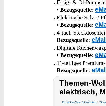
Essig- & Öl-Pumpsprü
eMa
•
Bezugsquelle
:
Elektrische Salz- / 
eMa
•
Bezugsquelle
:
4-fach-Steckdosenlei
eMal
Bezugsquelle
:
Digitale Küchenwaag
eMa
•
Bezugsquelle
:
11-teiliges Premium-
eMal
Bezugsquelle
:
Themen-Wolk
elektrisch, 
•
Pizzaöfen Ober- & Unterhitze
Pizz