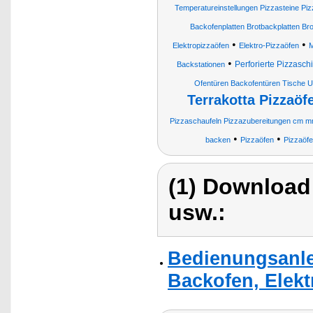
Temperatureinstellungen Pizzasteine Pi
Backofenplatten Brotbackplatten Br
•
•
Elektropizzaöfen
Elektro-Pizzaöfen
M
•
Perforierte Pizzasch
Backstationen
Ofentüren Backofentüren Tische U
Terrakotta Pizzaöf
Pizzaschaufeln Pizzazubereitungen cm mm
•
•
backen
Pizzaöfen
Pizzaöfe
(1) Download
usw.:
Bedienungsanle
Backofen, Elekt