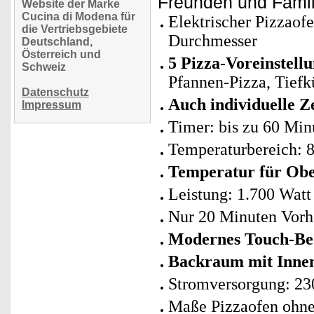
Freunden und Famil
Website der Marke
Cucina di Modena für
Elektrischer Pizzaofe
die Vertriebsgebiete
Durchmesser
Deutschland,
Österreich und
5 Pizza-Voreinstell
Schweiz
Pfannen-Pizza, Tiefk
Datenschutz
Auch individuelle Z
Impressum
Timer: bis zu 60 Minu
Temperaturbereich: 80
Temperatur für
Obe
Leistung: 1.700 Watt
Nur 20 Minuten Vorh
Modernes Touch-Be
Backraum mit Innen
Stromversorgung: 23
Maße Pizzaofen ohne T