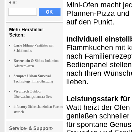
ein:
Mini-Ofen macht jed
Pfannen-Pizza und s
auf den Punkt.
Mehr Hersteller-
Seiten:
Individuell einstel
Carlo Milano
Ventilator mit
Flammkuchen mit kr
Schlafmodus
nach Familienrezep
Rosenstein & Söhne
Induktion
Bedienpanel stellen
Adapterplatten
nach Ihren Wünsche
Semptec Urban Survival
lieben.
Technology
Infrarotheizung
VisorTech
Outdoor-
Überwachungskamera-Sets
Leistungsstark für
Watt heizt der Ofen 
infactory
Sichtschutzfolien Fenster
statisch
genießen schneller 
für spontane Genus
Service- & Support-