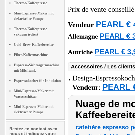
Thermo-Kaffeepresse
Prix de vente conseill
Mini-Espresso-Maker mit
elektrischer Pumpe
PEARL € 
Vendeur
Thermo-Kaffeepresse
vakuum-isoliert
PEARL € 3
Allemagne
Cold-Brew-Kaffeebereiter
PEARL € 3,
Autriche
Filter-Kaffeemaschine
Espresso-Siebträgermaschine
Accessoires / Les client
mit Milchtank
Design-Espressokoche
Espressokocher für Induktion
PEARL €
Vendeur
:
Mini-Espresso-Maker mit
Wassererhitzer
Nuage de mo
Mini-Espresso-Maker mit
Kaffeebereit
elektrischer Pumpe
cafetière espresso p
Restez en contact avec
nous et indiquez votre