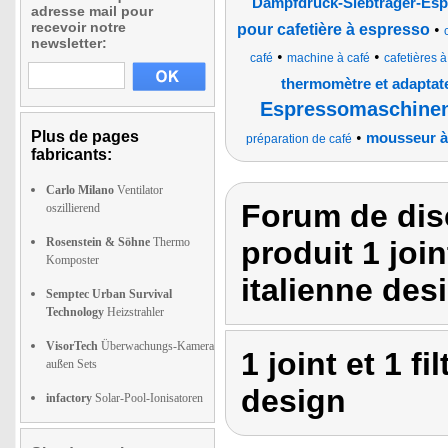
Dampfdruck-Siebträger-Es
adresse mail pour
recevoir notre
pour cafetière à espresso
•
newsletter:
•
•
café
machine à café
cafetières 
thermomètre et adaptat
Espressomaschinen
Plus de pages
•
mousseur à 
préparation de café
fabricants:
Carlo Milano
Ventilator
Forum de dis
oszillierend
Rosenstein & Söhne
Thermo
produit 1 join
Komposter
italienne des
Semptec Urban Survival
Technology
Heizstrahler
VisorTech
Überwachungs-Kamera
1 joint et 1 fi
außen Sets
design
infactory
Solar-Pool-Ionisatoren