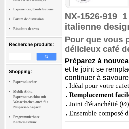
Expériences, Contributions
NX-1526-919
1
Forum de discussion
italienne desig
Résultats de tests
Pour que vous p
Recherche produits:
délicieux café d
Préparez à nouveau
et le joint se rempl
Shopping:
continuer à savourer
Espressokocher
Idéal pour votre cafe
Mobile Akku-
Remplacement facile
Espressomaschine mit
Wasserkocher, auch für
Joint d'étanchéité (Ø
Nespresso-Kapseln
Ensemble composé d'un
Programmierbare
Kaffeemaschine