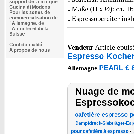
support de la marque
Cucina di Modena
Maße (H x Ø): ca. 1
Pour les zones de
Espressobereiter ink
commercialisation de
l'Allemagne, de
l'Autriche et de la
Suisse
Confidentialité
Vendeur
Article epuisé
A propos de nous
Espresso Koche
PEARL € 8
Allemagne
Nuage de mot
Espressoko
cafetière espresso p
Dampfdruck-Siebträger-Es
pour cafetière à espresso
•