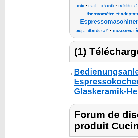
•
•
café
machine à café
cafetières 
thermomètre et adaptat
Espressomaschinen
•
mousseur à 
préparation de café
(1) Télécharg
Bedienungsanle
Espressokocher 
Glaskeramik-Her
Forum de dis
produit Cuci