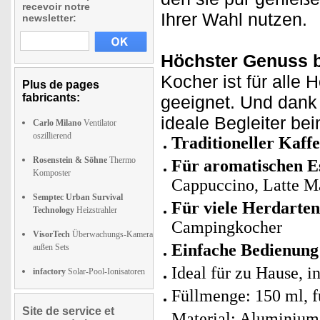
recevoir notre
Ihrer Wahl nutzen.
newsletter:
Höchster Genuss b
Kocher ist für alle
Plus de pages
fabricants:
geeignet. Und dank
ideale Begleiter be
Carlo Milano
Ventilator
oszillierend
Traditioneller Kaff
Rosenstein & Söhne
Thermo
Für aromatischen E
Komposter
Cappuccino, Latte Ma
Semptec Urban Survival
Für viele Herdarten
Technology
Heizstrahler
Campingkocher
VisorTech
Überwachungs-Kamera
Einfache Bedienung 
außen Sets
Ideal für zu Hause, 
infactory
Solar-Pool-Ionisatoren
Füllmenge: 150 ml, f
Site de service et
Material: Aluminium