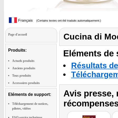
Français
(Certains textes ont été traduits automatiquement.)
Cucina di M
Page d'accueil
Produits:
Eléments de s
Actuels produits
Résultats de
Anciens produits
Téléchargeme
Tous produits
Accessoires produits
Avis presse, 
Eléments de support:
récompenses
Téléchargement de notices,
pilotes, vidéos
FAQ service technique