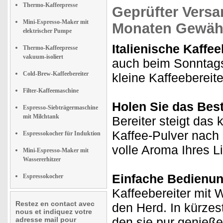
Thermo-Kaffeepresse
Geprüfter Versa
Mini-Espresso-Maker mit
Monaten Gewähr
elektrischer Pumpe
Italienische Kaffee
Thermo-Kaffeepresse
vakuum-isoliert
auch beim Sonntagsf
Cold-Brew-Kaffeebereiter
kleine Kaffeebereit
Filter-Kaffeemaschine
Holen Sie das Best
Espresso-Siebträgermaschine
mit Milchtank
Bereiter steigt das
Kaffee-Pulver nach
Espressokocher für Induktion
volle Aroma Ihres Li
Mini-Espresso-Maker mit
Wassererhitzer
Einfache Bedienung
Espressokocher
Kaffeebereiter mit 
Restez en contact avec
den Herd. In kürzes
nous et indiquez votre
den sie pur genießen
adresse mail pour