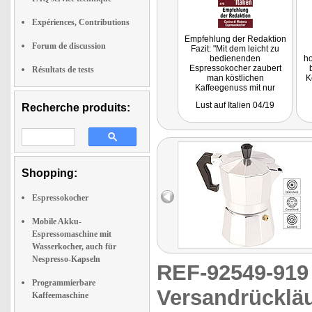
Expériences, Contributions
Empfehlung der Redaktion
Forum de discussion
Fazit: "Mit dem leicht zu
bedienenden
ho
Espressokocher zaubert
Résultats de tests
man köstlichen
K
Kaffeegenuss mit nur
wenigen Handgriffen."
Lust auf Italien 04/19
Recherche produits:
Getestet wurde NX-9256.
Shopping:
Espressokocher
Mobile Akku-
Espressomaschine mit
Wasserkocher, auch für
Nespresso-Kapseln
REF-92549-91
Programmierbare
Versandrückläu
Kaffeemaschine