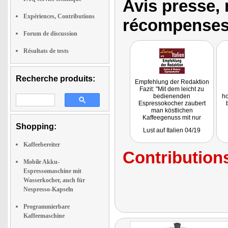
Avis presse, 
Expériences, Contributions
récompenses
Forum de discussion
Résultats de tests
Recherche produits:
Empfehlung der Redaktion
Fazit: "Mit dem leicht zu
bedienenden
ho
Espressokocher zaubert
man köstlichen
Kaffeegenuss mit nur
wenigen Handgriffen."
Shopping:
Lust auf Italien 04/19
Kaffeebereiter
Contributions
Mobile Akku-
Espressomaschine mit
Wasserkocher, auch für
Nespresso-Kapseln
Programmierbare
Kaffeemaschine