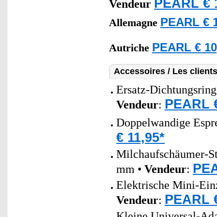
PEARL € 
Vendeur
PEARL € 1
Allemagne
PEARL € 10
Autriche
Accessoires / Les client
Ersatz-Dichtungsringe
PEARL €
Vendeur
:
Doppelwandige Espres
€ 11,95*
Milchaufschäumer-Sti
PEA
mm •
Vendeur
:
Elektrische Mini-Ein
PEARL €
Vendeur
:
Kleine Universal-Ada