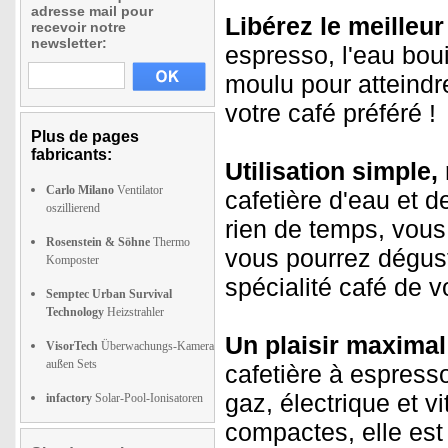
adresse mail pour
Libérez le meilleur
recevoir notre
newsletter:
espresso, l'eau bou
moulu pour atteindre
votre café préféré !
Plus de pages
fabricants:
Utilisation simple,
Carlo Milano
Ventilator
cafetière d'eau et d
oszillierend
rien de temps, vou
Rosenstein & Söhne
Thermo
vous pourrez dégust
Komposter
spécialité café de v
Semptec Urban Survival
Technology
Heizstrahler
Un plaisir maximal
VisorTech
Überwachungs-Kamera
außen Sets
cafetière à espress
gaz, électrique et 
infactory
Solar-Pool-Ionisatoren
compactes, elle est