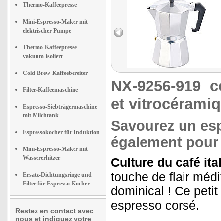
Thermo-Kaffeepresse
Mini-Espresso-Maker mit
elektrischer Pumpe
Thermo-Kaffeepresse
vakuum-isoliert
Cold-Brew-Kaffeebereiter
NX-9256-919
c
Filter-Kaffeemaschine
et vitrocérami
Espresso-Siebträgermaschine
mit Milchtank
Savourez un esp
Espressokocher für Induktion
également pour
Mini-Espresso-Maker mit
Wassererhitzer
Culture du café ita
touche de flair méd
Ersatz-Dichtungsringe und
Filter für Espresso-Kocher
dominical ! Ce peti
espresso corsé.
Restez en contact avec
nous et indiquez votre