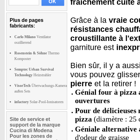
fraîchement cuite 
Grâce à la
vraie co
Plus de pages
fabricants:
résistances chauff
croustillante à l'ex
Carlo Milano
Ventilator
oszillierend
garniture est
inexpr
Rosenstein & Söhne
Thermo
Komposter
Bien sûr, il y a auss
Semptec Urban Survival
vous pouvez glisse
Technology
Heizstrahler
pierre
et la retirer !
VisorTech
Überwachungs-Kamera
Génial four à pizza 
außen Sets
ouvertures
infactory
Solar-Pool-Ionisatoren
Pour de délicieuses 
pizza
(diamètre : 25
Site de service et
support de la marque
Géniale alternative a
Cucina di Modena
Pour les zones de
d'odeur de graisse