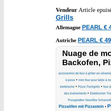
Vendeur
Article epuis
Grills
PEARL € 4
Allemagne
PEARL € 49
Autriche
Nuage de mot
Backofen, P
accessoires de four à griller en cérami
•
à pizza
mini four pour table à 
•
•
elektrische
Pizza Tischgrills
four 
•
des événements
Elektrischer Ti
Pizzaplatten Gewölbe Schamot
P
Pizzaöfen mit Pizzastein
•