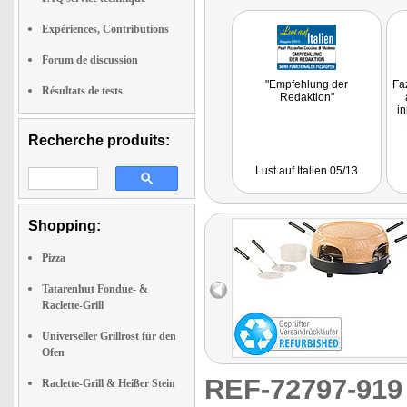
Expériences, Contributions
Forum de discussion
"Empfehlung der
Faz
Résultats de tests
Redaktion"
in
Recherche produits:
Lust auf Italien 05/13
Shopping:
Pizza
Tatarenhut Fondue- &
Raclette-Grill
Universeller Grillrost für den
Ofen
REF-72797-91
Raclette-Grill & Heißer Stein