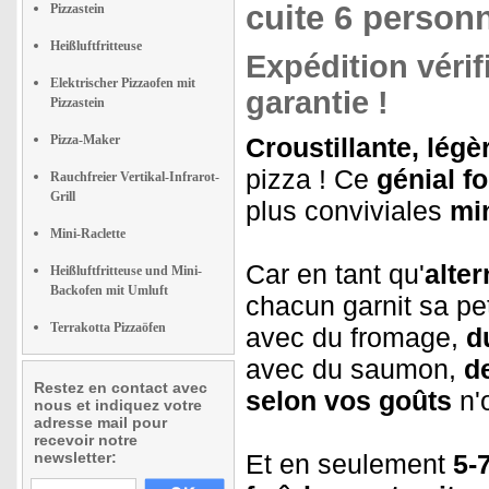
cuite 6 person
Pizzastein
Heißluftfritteuse
Expédition vérif
Elektrischer Pizzaofen mit
garantie !
Pizzastein
Pizza-Maker
Croustillante, légè
pizza ! Ce
génial fo
Rauchfreier Vertikal-Infrarot-
Grill
plus conviviales
mi
Mini-Raclette
Car en tant qu'
alter
Heißluftfritteuse und Mini-
Backofen mit Umluft
chacun garnit sa pe
Terrakotta Pizzaöfen
avec du fromage,
d
avec du saumon,
d
Restez en contact avec
selon vos goûts
n'o
nous et indiquez votre
adresse mail pour
recevoir notre
newsletter:
Et en seulement
5-