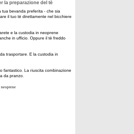
r la preparazione del tè
a tua bevanda preferita - che sia
are il tuo tè direttamente nel bicchiere
rete e la custodia in neoprene
nche in ufficio. Oppure il tè freddo
da trasportare. E la custodia in
o fantastico. La riuscita combinazione
la da pranzo.
n neoprene