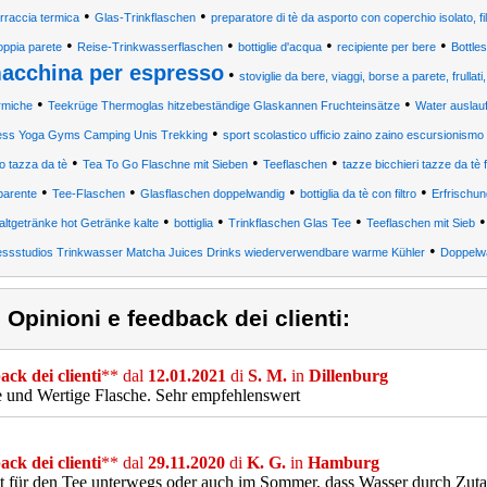
•
•
rraccia termica
Glas-Trinkflaschen
preparatore di tè da asporto con coperchio isolato, filtr
•
•
•
•
oppia parete
Reise-Trinkwasserflaschen
bottiglie d'acqua
recipiente per bere
Bottles
acchina per espresso
•
stoviglie da bere, viaggi, borse a parete, frullat
•
•
rmiche
Teekrüge Thermoglas hitzebeständige Glaskannen Fruchteinsätze
Water auslauf
•
ess Yoga Gyms Camping Unis Trekking
sport scolastico ufficio zaino zaino escursionism
•
•
•
tro tazza da tè
Tea To Go Flaschne mit Sieben
Teeflaschen
tazze bicchieri tazze da tè 
•
•
•
•
parente
Tee-Flaschen
Glasflaschen doppelwandig
bottiglia da tè con filtro
Erfrischu
•
•
•
altgetränke hot Getränke kalte
bottiglia
Trinkflaschen Glas Tee
Teeflaschen mit Sieb
•
essstudios Trinkwasser Matcha Juices Drinks wiederverwendbare warme Kühler
Doppelw
) Opinioni e feedback dei clienti:
ck dei clienti
** dal
12.01.2021
di
S. M.
in
Dillenburg
e und Wertige Flasche. Sehr empfehlenswert
ck dei clienti
** dal
29.11.2020
di
K. G.
in
Hamburg
t für den Tee unterwegs oder auch im Sommer, dass Wasser durch Zutat