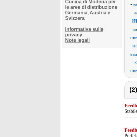
Cucina di Modena per
•
bo
le aree di distribuzione
Germania, Austria e
d
Svizzera
m
Informativa sulla
te
privacy
Fitn
Note legali
fil
tras
K
Fitn
(2
Feedba
Stabil
Feedba
Perfek