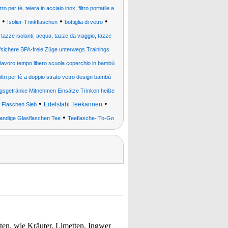
o per tè, teiera in acciaio inox, filtro portatile a
•
•
•
Isolier-Trinkflaschen
bottiglia di vetro
i, tazze isolanti, acqua, tazze da viaggio, tazze
sichere BPA-freie Züge unterwegs Trainings
o lavoro tempo libero scuola coperchio in bambù
filtri per tè a doppio strato vetro design bambù
ngsgetränke Mitnehmen Einsätze Trinken heiße
•
•
•
Edelstahl Teekannen
Flaschen Sieb
•
andige Glasflaschen Tee
Teeflasche- To-Go
en, wie Kräuter, Limetten, Ingwer