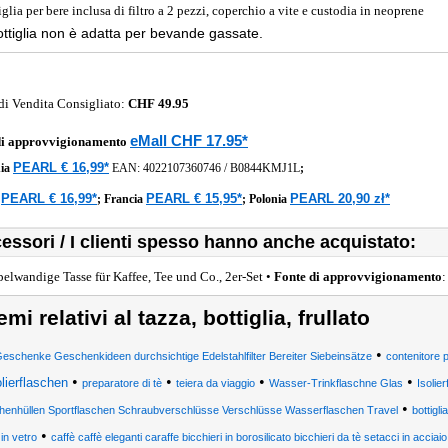
glia per bere inclusa di filtro a 2 pezzi, coperchio a vite e custodia in neoprene
ttiglia non è adatta per bevande gassate.
di Vendita Consigliato:
CHF 49.95
eMall CHF 17.95*
di approvvigionamento
PEARL € 16,99*
ia
EAN:
4022107360746
/
B0844KMJ1L
;
PEARL € 16,99*
PEARL € 15,95*
PEARL 20,90 zł*
a
;
Francia
;
Polonia
essori / I clienti spesso hanno anche acquistato:
elwandige Tasse für Kaffee, Tee und Co., 2er-Set •
Fonte di approvvigionamento
emi relativi al tazza, bottiglia, frullato
•
eschenke Geschenkideen durchsichtige Edelstahlfilter Bereiter Siebeinsätze
contenitore p
•
•
•
•
olierflaschen
preparatore di tè
teiera da viaggio
Wasser-Trinkflaschne Glas
Isolie
•
henhüllen Sportflaschen Schraubverschlüsse Verschlüsse Wasserflaschen Travel
bottigli
•
 in vetro
caffè caffè eleganti caraffe bicchieri in borosilicato bicchieri da tè setacci in acciaio