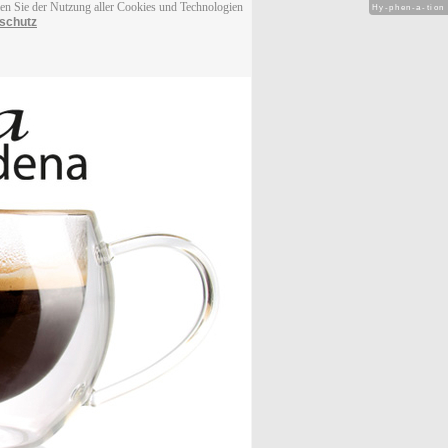
men Sie der Nutzung aller Cookies und Technologien
Hy-phen-a-tion
schutz