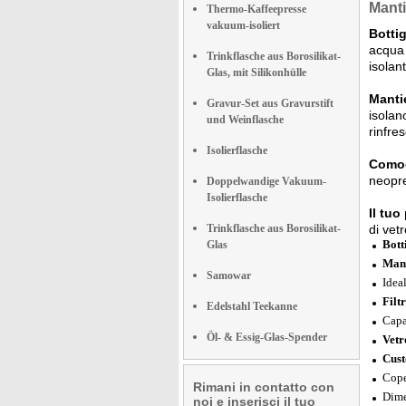
Manti
Thermo-Kaffeepresse
vakuum-isoliert
Bottig
acqua 
Trinkflasche aus Borosilikat-
isolan
Glas, mit Silikonhülle
Manti
Gravur-Set aus Gravurstift
isolan
und Weinflasche
rinfre
Isolierflasche
Comod
neopre
Doppelwandige Vakuum-
Isolierflasche
Il tuo
Trinkflasche aus Borosilikat-
di vet
Bott
Glas
Mant
Samowar
Ideal
Filt
Edelstahl Teekanne
Capa
Öl- & Essig-Glas-Spender
Vetr
Cust
Cope
Rimani in contatto con
Dime
noi e inserisci il tuo