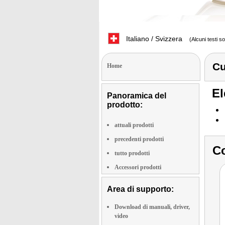
Italiano / Svizzera
(Alcuni testi s
Cu
Home
El
Panoramica del
prodotto:
attuali prodotti
precedenti prodotti
Co
tutto prodotti
Accessori prodotti
Area di supporto:
Download di manuali, driver,
video