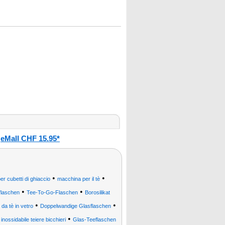
eMall CHF 15.95*
:
•
•
er cubetti di ghiaccio
macchina per il tè
•
•
rflaschen
Tee-To-Go-Flaschen
Borosilikat
•
•
a da tè in vetro
Doppelwandige Glasflaschen
•
 inossidabile teiere bicchieri
Glas-Teeflaschen