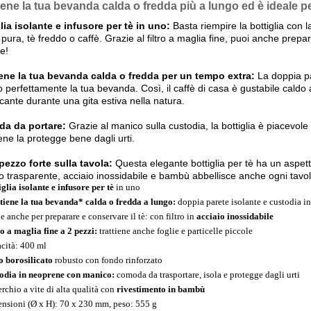
ene la tua bevanda calda o fredda più a lungo ed è ideale pe
lia isolante e infusore per tè in uno:
Basta riempire la bottiglia con l
pura, tè freddo o caffè. Grazie al filtro a maglia fine, puoi anche prepar
te!
ene la tua bevanda calda o fredda per un tempo extra:
La doppia pa
o perfettamente la tua bevanda. Così, il caffè di casa è gustabile caldo a
scante durante una gita estiva nella natura.
a da portare:
Grazie al manico sulla custodia, la bottiglia è piacevole 
ne la protegge bene dagli urti.
 pezzo forte sulla tavola:
Questa elegante bottiglia per tè ha un aspett
ro trasparente, acciaio inossidabile e bambù abbellisce anche ogni tavo
iglia isolante e infusore per tè
in uno
iene la tua bevanda* calda o fredda a lungo:
doppia parete isolante e custodia i
e anche per preparare e conservare il tè: con filtro in
acciaio inossidabile
ro a maglia fine a 2 pezzi:
trattiene anche foglie e particelle piccole
cità: 400 ml
o borosilicato
robusto con fondo rinforzato
odia in neoprene con manico:
comoda da trasportare, isola e protegge dagli urti
rchio a vite di alta qualità con
rivestimento in bambù
nsioni (Ø x H): 70 x 230 mm, peso: 555 g