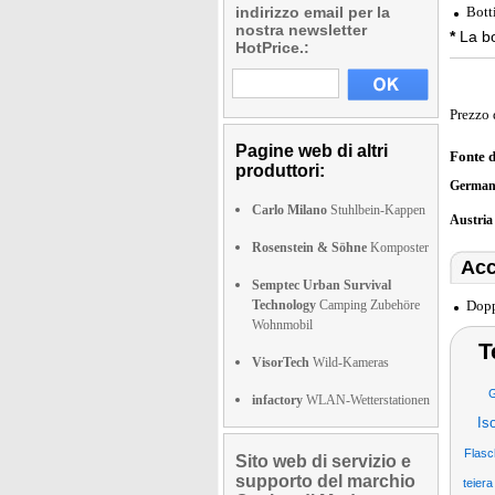
indirizzo email per la
Botti
nostra newsletter
*
La bo
HotPrice.:
Prezzo 
Pagine web di altri
Fonte 
produttori:
German
Carlo Milano
Stuhlbein-Kappen
Austri
Rosenstein & Söhne
Komposter
Acc
Semptec Urban Survival
Technology
Camping Zubehöre
Dopp
Wohnmobil
T
VisorTech
Wild-Kameras
G
infactory
WLAN-Wetterstationen
Is
Flasc
Sito web di servizio e
supporto del marchio
teiera