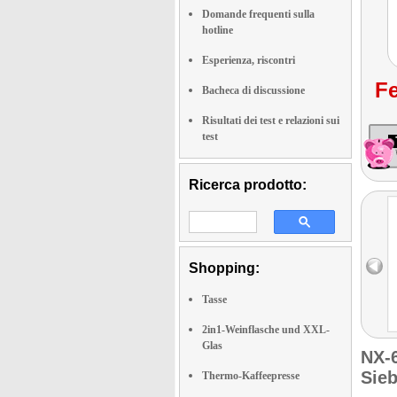
Domande frequenti sulla
hotline
Esperienza, riscontri
Fe
Bacheca di discussione
Risultati dei test e relazioni sui
test
Ricerca prodotto:
Shopping:
Tasse
2in1-Weinflasche und XXL-
Glas
NX-
Sie
Thermo-Kaffeepresse