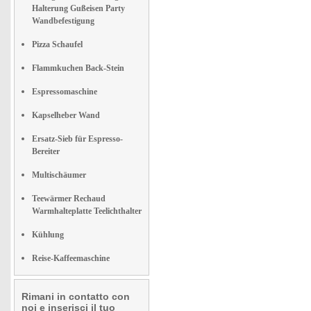
Halterung Gußeisen Party
Wandbefestigung
Pizza Schaufel
Flammkuchen Back-Stein
Espressomaschine
Kapselheber Wand
Ersatz-Sieb für Espresso-
Bereiter
Multischäumer
Teewärmer Rechaud
Warmhalteplatte Teelichthalter
Kühlung
Reise-Kaffeemaschine
Rimani in contatto con
noi e inserisci il tuo