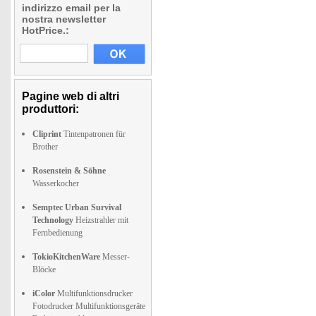
indirizzo email per la
nostra newsletter
HotPrice.:
Pagine web di altri
produttori:
Cliprint
Tintenpatronen für
Brother
Rosenstein & Söhne
Wasserkocher
Semptec Urban Survival
Technology
Heizstrahler mit
Fernbedienung
TokioKitchenWare
Messer-
Blöcke
iColor
Multifunktionsdrucker
Fotodrucker Multifunktionsgeräte