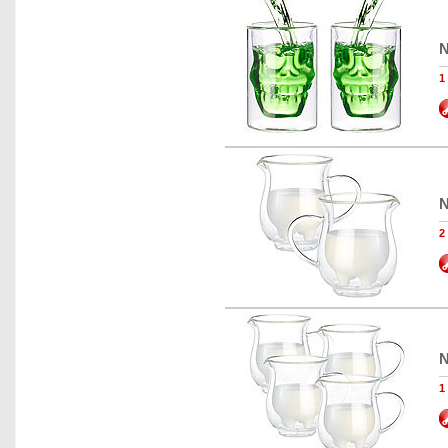
N
1
N
2
N
1