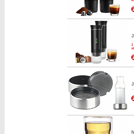
R
J
1
s
J
N