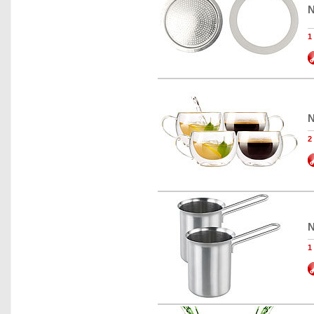
N
1
N
2
N
1