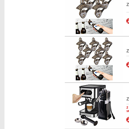
Z
Z
Z
2
s