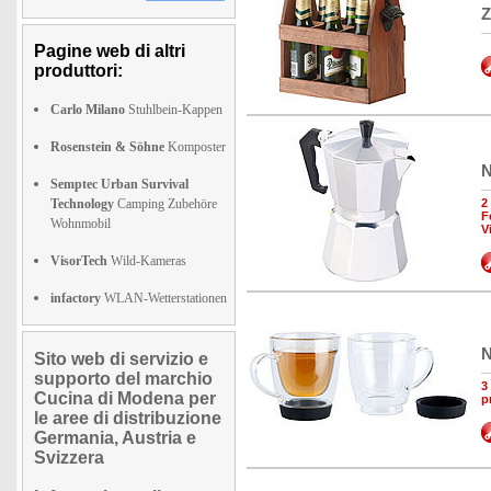
Z
Pagine web di altri
produttori:
Carlo Milano
Stuhlbein-Kappen
Rosenstein & Söhne
Komposter
N
Semptec Urban Survival
Technology
Camping Zubehöre
2
F
Wohnmobil
V
VisorTech
Wild-Kameras
infactory
WLAN-Wetterstationen
N
Sito web di servizio e
supporto del marchio
3
Cucina di Modena per
p
le aree di distribuzione
Germania, Austria e
Svizzera