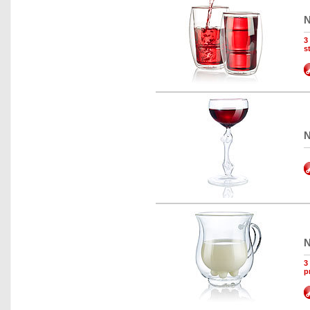
N
3
s
N
N
3
p