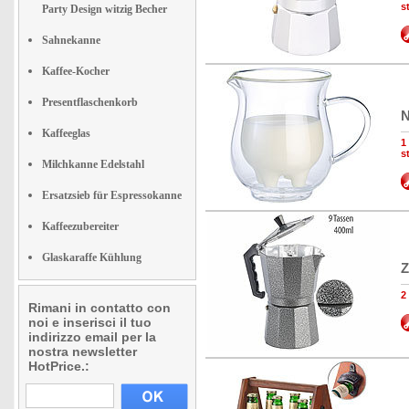
s
Party Design witzig Becher
Sahnekanne
Kaffee-Kocher
Presentflaschenkorb
N
Kaffeeglas
1
s
Milchkanne Edelstahl
Ersatzsieb für Espressokanne
Kaffeezubereiter
Glaskaraffe Kühlung
Z
2
Rimani in contatto con
noi e inserisci il tuo
indirizzo email per la
nostra newsletter
HotPrice.: