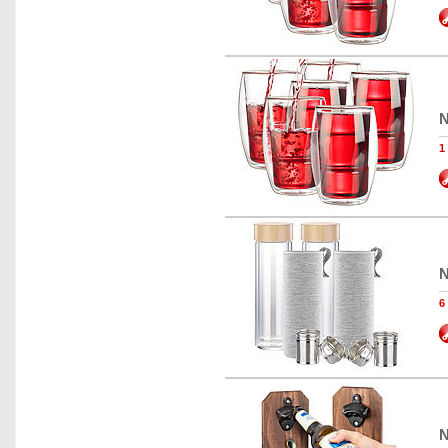
N
1
N
6
N