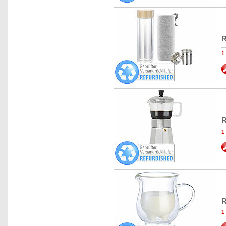
R
1
R
1
R
1