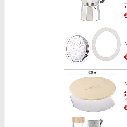
1
N
N
4
F
V