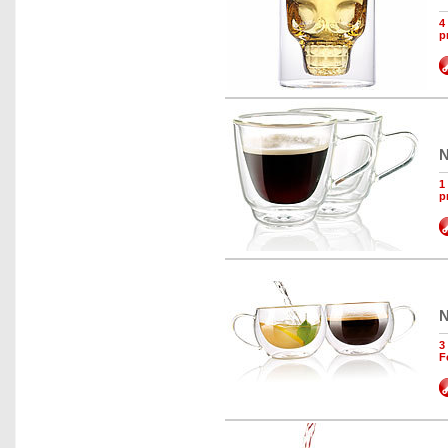
4
p
N
1
p
N
3
F