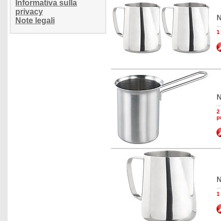
Informativa sulla
privacy
N
Note legali
1
N
2
p
N
1