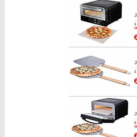
J
1
s
J
1
J
2
s