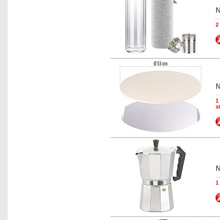
N
2
N
1
s
N
1