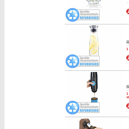
R
1
R
1
s