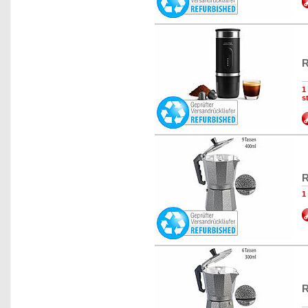
R
1
s
R
1
R