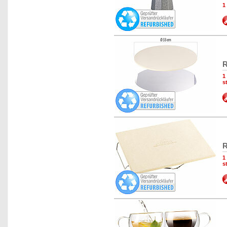
1
R
1
s
R
1
s