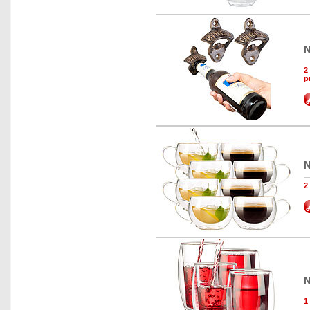
N
2
p
N
2
N
1