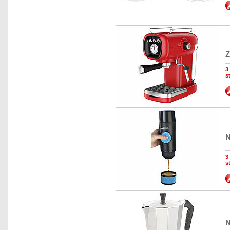
Z
3
s
N
3
s
N