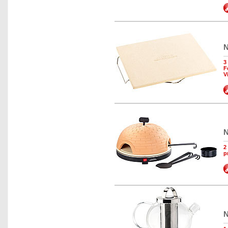
N
3
F
V
N
2
p
N