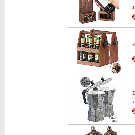
3
Z
Z
1