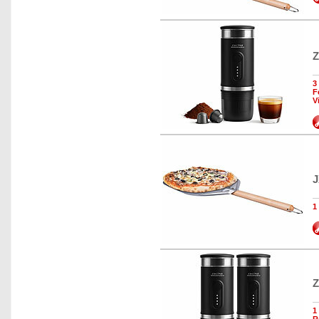
Z
3
F
V
J
1
Z
1