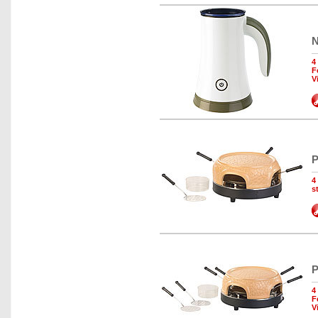
N
4
F
V
P
4
s
P
4
F
V