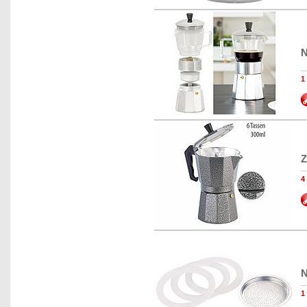
N
1
Z
4
N
1