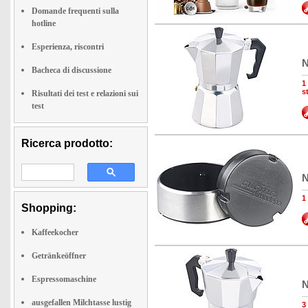
Domande frequenti sulla
hotline
Esperienza, riscontri
N
Bacheca di discussione
1
s
Risultati dei test e relazioni sui
test
Ricerca prodotto:
N
1
Shopping:
Kaffeekocher
Getränkeöffner
Espressomaschine
N
ausgefallen Milchtasse lustig
3