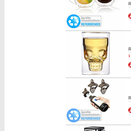
R
R
1
R