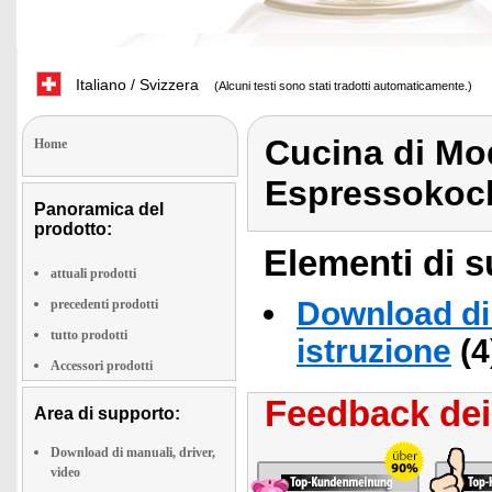
Italiano / Svizzera
(Alcuni testi sono stati tradotti automaticamente.)
Cucina di M
Home
Espressokoch
Panoramica del
prodotto:
Elementi di s
attuali prodotti
Download di 
precedenti prodotti
tutto prodotti
istruzione
(4
Accessori prodotti
Feedback dei 
Area di supporto:
Download di manuali, driver,
video