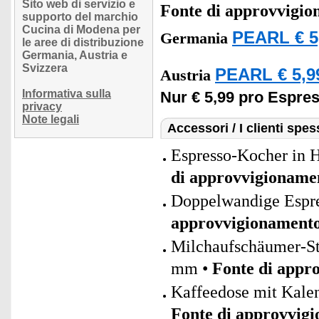
Sito web di servizio e
Fonte di approvvigi
supporto del marchio
Cucina di Modena per
PEARL € 5
Germania
le aree di distribuzione
Germania, Austria e
Svizzera
PEARL € 5,9
Austria
Informativa sulla
Nur € 5,99 pro Espre
privacy
Note legali
Accessori / I clienti sp
Espresso-Kocher in H
di approvvigioname
Doppelwandige Espres
approvvigionament
Milchaufschäumer-Sti
mm •
Fonte di appr
Kaffeedose mit Kalend
Fonte di approvvig