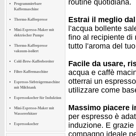
routine quotidiana.
Programmierbare
Kaffeemaschine
Estrai il meglio dal
Thermo-Kaffeepresse
l'acqua bollente sal
Mini-Espresso-Maker mit
fino al recipiente di
elektrischer Pumpe
tutto l'aroma del tuo
Thermo-Kaffeepresse
vakuum-isoliert
Cold-Brew-Kaffeebereiter
Facile da usare, ris
acqua e caffè macin
Filter-Kaffeemaschine
otterrai un espresso
Espresso-Siebträgermaschine
mit Milchtank
utilizzare come base
Espressokocher für Induktion
Massimo piacere i
Mini-Espresso-Maker mit
Wassererhitzer
per espresso è adatta 
induzione. E grazie
Espressokocher
compagno ideale pe