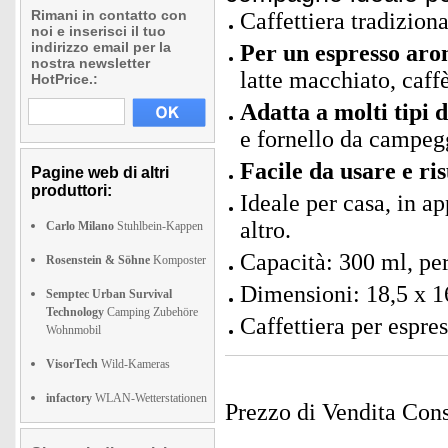
Rimani in contatto con
Caffettiera tradiziona
noi e inserisci il tuo
indirizzo email per la
Per un espresso arom
nostra newsletter
latte macchiato, caffè
HotPrice.:
Adatta a molti tipi d
e fornello da campeg
Facile da usare e ris
Pagine web di altri
produttori:
Ideale per casa, in 
altro.
Carlo Milano
Stuhlbein-Kappen
Capacità: 300 ml, per
Rosenstein & Söhne
Komposter
Dimensioni: 18,5 x 1
Semptec Urban Survival
Technology
Camping Zubehöre
Caffettiera per espress
Wohnmobil
VisorTech
Wild-Kameras
infactory
WLAN-Wetterstationen
Prezzo di Vendita Cons