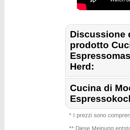
Discussione 
prodotto Cuc
Espressomasc
Herd:
Cucina di M
Espressokoch
* I prezzi sono compren
** Diese Meinung entst