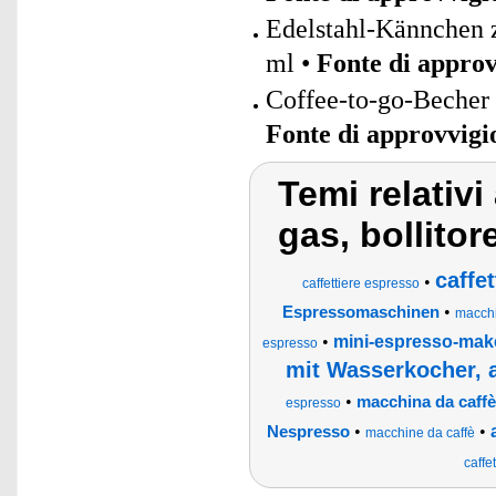
Edelstahl-Kännchen 
ml •
Fonte di appro
Coffee-to-go-Becher 
Fonte di approvvig
Temi relativi
gas, bollitor
caffe
•
caffettiere espresso
•
Espressomaschinen
macchi
•
mini-espresso-make
espresso
mit Wasserkocher, 
•
macchina da caffè
espresso
•
•
Nespresso
macchine da caffè
caffe