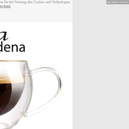
men Sie der Nutzung aller Cookies und Technologien
Hy-phen-a-tion
schutz