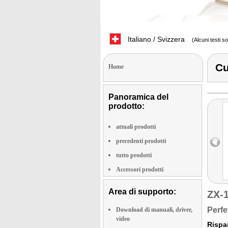
Italiano / Svizzera
(Alcuni testi s
Cu
Home
Panoramica del
prodotto:
attuali prodotti
precedenti prodotti
tutto prodotti
Accessori prodotti
Area di supporto:
ZX-
Perfe
Download di manuali, driver,
video
Rispar