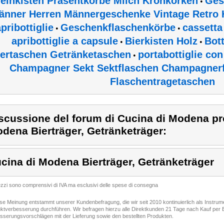
einkisten Präsentkörbe Milch Kronkorken
Ges
•
änner Herren Männergeschenke Vintage Retro 
pribottiglie
Geschenkflaschenkörbe
cassetta 
•
•
apribottiglie a capsule
Bierkisten Holz
Bot
•
•
iertaschen Getränketaschen
portabottiglie con
•
Champagner Sekt Sektflaschen Champagnerf
Flaschentragetaschen
scussione del forum di Cucina di Modena pr
dena Bierträger, Getränketräger:
cina di Modena Bierträger, Getränketräger
rezzi sono comprensivi di IVA ma esclusivi delle spese di consegna
ese Meinung entstammt unserer Kundenbefragung, die wir seit 2010 kontinuierlich als Instru
ktverbesserung durchführen. Wir befragen hierzu alle Direktkunden 21 Tage nach Kauf per E
sserungsvorschlägen mit der Lieferung sowie den bestellten Produkten.