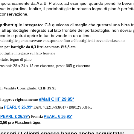
poraneamente da A a B. Pratico, ad esempio, quando prendi le bevand
ue in giardino. Inoltre, il portabottiglie in robusto legno di pino è per
 conservazione.
ribottiglie integrato:
C'è qualcosa di meglio che gustarsi una birra 
all'apribottiglie integrato sul lato frontale del portabottiglie, non dovrai 
scante e potrai aprire le tue bevande in un attimo.
rtabottiglie per conservare e trasportare fino a 6 bottiglie di bevande ciascuno
to per bottiglie da 0,3 litri con max. Ø 6,5 cm
ottiglie integrato sul lato frontale
riale: legno di pino
nsioni: 28 x 24 x 15 cm ciascuno, peso: 665 g ciascuno
di Vendita Consigliato:
CHF 39.95
eMall CHF 29.95*
di approvvigionamento
PEARL € 26,99*
ia
EAN:
4022107939317
/
B09C2Y5QFR
;
PEARL € 26,99*
PEARL € 36,95*
a
;
Francia
3,50 pro Flaschenträger.
essori / I clienti spesso hanno anche acquistato: