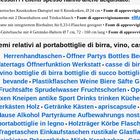
etisches Kronkorken-Dartspiel mit 6 Kronkorken, Ø 24 cm •
Fonte di approvvig
eMa
helm mit 2 Dosenhaltern und Trinkschlauch •
Fonte di approvvigionamento
:
atte mit integriertem Bierhalter, für 0,33-l-Flaschen geeignet •
Fonte di approvvi
-Gürteltasche mit 4 Getränke-Haltern Ø 7 cm, 72 - 160 cm lang •
Fonte di approvv
emi relativi al portabottiglie di birra, vino, ca
Herrenhandtaschen
Öffner Partys Bottles Be
•
atertags Öffnerfunktion Werkstatt
casse di bir
•
vino bottiglie di birra bottiglie di succo bottigli
bevande
Plastikflaschen Weine Biere Säfte
•
Fruchtsäfte Sprudelwasser Fruchtschorlen
Op
•
xen Kneipen antike Sport Drinks trinken Küch
erkästen Holz
Getränke Kästen
apriscapsule
•
•
Hause Alkohol Partyräume Aufbewahrungs nost
portabottiglie in legno
Holzträger Körbe Flasc
•
Tragetaschen Einkaufstaschen rustikale Glasfl