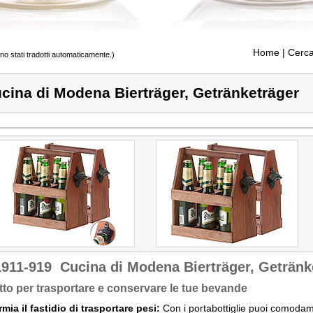
Home
| Cerca
ono stati tradotti automaticamente.)
cina di Modena Bierträger, Getränketräger
1911-919
Cucina di Modena Bierträger, Getränk
tto per trasportare e conservare le tue bevande
mia il fastidio di trasportare pesi:
Con i portabottiglie puoi comodame