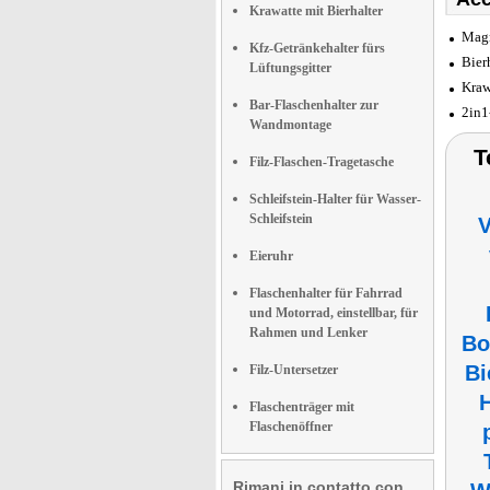
Krawatte mit Bierhalter
Magn
Kfz-Getränkehalter fürs
Bier
Lüftungsgitter
Kraw
Bar-Flaschenhalter zur
2in1
Wandmontage
T
Filz-Flaschen-Tragetasche
Schleifstein-Halter für Wasser-
Schleifstein
V
Eieruhr
Flaschenhalter für Fahrrad
und Motorrad, einstellbar, für
Rahmen und Lenker
Bo
Bi
Filz-Untersetzer
Flaschenträger mit
Flaschenöffner
Rimani in contatto con