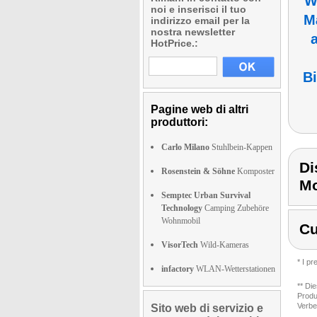
W
noi e inserisci il tuo
M
indirizzo email per la
nostra newsletter
a
HotPrice.:
B
Pagine web di altri
produttori:
Carlo Milano
Stuhlbein-Kappen
Di
Rosenstein & Söhne
Komposter
Mo
Semptec Urban Survival
Technology
Camping Zubehöre
Wohnmobil
Cu
VisorTech
Wild-Kameras
* I p
infactory
WLAN-Wetterstationen
** Di
Produ
Verbe
Sito web di servizio e