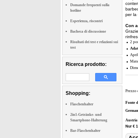
contem
Domande frequenti sulla
barbec
hotline
per la
Esperienza, riscontri
Con ap
Grazie 
Bacheca di discussione
rinfre
2 po
Risultati dei test e relazioni sui
test
Adat
Aprib
Mate
Ricerca prodotto:
Dime
Prezzo 
Shopping:
Fonte 
Flaschenhalter
German
2in1-Getränke- und
Smartphone-Halterung
Austri
Nur € 1
Bar-Flaschenhalter
Acc