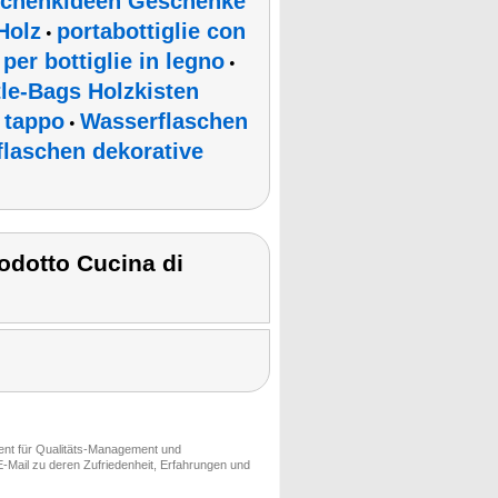
chenkideen Geschenke
Holz
portabottiglie con
•
per bottiglie in legno
•
tle-Bags Holzkisten
 tappo
Wasserflaschen
•
laschen dekorative
odotto Cucina di
ment für Qualitäts-Management und
-Mail zu deren Zufriedenheit, Erfahrungen und