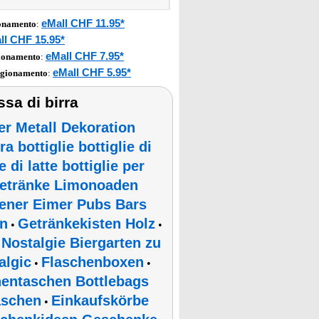
eMall CHF 11.95*
ionamento
:
ll CHF 15.95*
eMall CHF 7.95*
gionamento
:
eMall CHF 5.95*
igionamento
:
ssa di birra
er Metall Dekoration
ra bottiglie bottiglie di
e di latte bottiglie per
 Getränke Limonoaden
ener Eimer Pubs Bars
en
Getränkekisten Holz
•
•
Nostalgie Biergarten zu
•
algic
Flaschenboxen
•
•
hentaschen Bottlebags
aschen
Einkaufskörbe
•