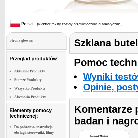
Polski
(Niektóre teksty zostały przetłumaczone automatycznie.)
Szklana butel
Strona glówna
Przeglad produktów:
Pomoc techni
Aktualne Produkty
Wyniki testó
Starsze Produkty
Opinie, post
Wszystko Produkty
Akcesoria Produkty
Komentarze p
Elementy pomocy
technicznej:
badan i nagr
Do pobrania- instrukcja
obslugi, sterowniki, filmy