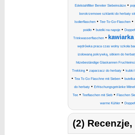
•
Edelstahlfilter Bereiter Siebeinsätze
poj
borokrzemowe szklanki do herbaty sitk
•
•
Isolierflaschen
Tee-To-Go-Flaschen
•
•
poidło
butelki na napoje
Doppel
kawiarka
•
Trinkwasserflaschen
wędrówka praca czas wolny szkoła bamb
izolowaną pokrywką, sitkiem do herbaty
hitzebeständige Glaskannen Fruchteins
•
•
Trekking
zaparzacz do herbaty
kubki 
•
•
Tea To Go Flaschne mit Sieben
butelka
•
do herbaty
Erfrischungsgetränke Mitne
•
•
Tee
Teeflaschen mit Sieb
Flaschen Si
•
warme Kühler
Doppel
(2) Recenzje,