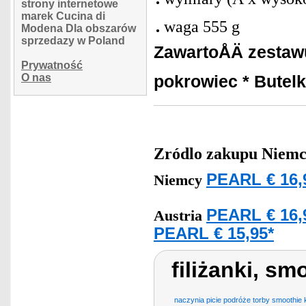
strony internetowe
marek Cucina di
waga 555 g
Modena Dla obszarów
sprzedazy w Poland
ZawartoÅÄ zestaw
Prywatność
O nas
pokrowiec
* Butel
Zródlo zakupu
Niemc
PEARL € 16,
Niemcy
PEARL € 16,
Austria
PEARL € 15,95*
filiżanki, sm
naczynia picie podróże torby smoothie 