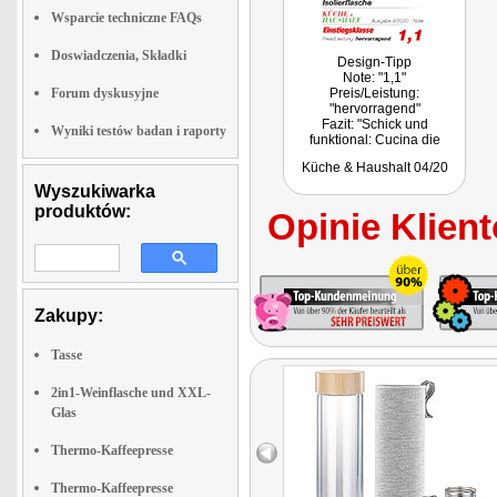
Wsparcie techniczne FAQs
Doswiadczenia, Składki
Design-Tipp
Note: "1,1"
Forum dyskusyjne
Preis/Leistung:
"hervorragend"
Fazit: "Schick und
Wyniki testów badan i raporty
funktional: Cucina die
Modena bietet hier eine
Küche & Haushalt 04/20
Isolierflasche in frischem
Design, die beim Sport, auf
Wyszukiwarka
der Arbeit oder bei
produktów:
Opinie Klient
Ausflügen ins Grüne für
kühle oder warme Getränke
sorgt."
Zakupy:
Tasse
2in1-Weinflasche und XXL-
Glas
Thermo-Kaffeepresse
Thermo-Kaffeepresse