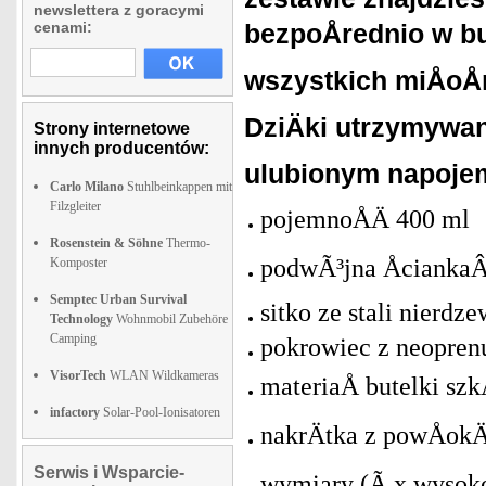
newslettera z goracymi
cenami:
bezpoÅrednio w bu
wszystkich miÅoÅ
DziÄki utrzymywa
Strony internetowe
innych producentów:
ulubionym napojem
Carlo Milano
Stuhlbeinkappen mit
Filzgleiter
pojemnoÅÄ 400 ml
Rosenstein & Söhne
Thermo-
podwÃ³jna Åcianka
Komposter
Semptec Urban Survival
sitko ze stali nierdz
Technology
Wohnmobil Zubehöre
Camping
pokrowiec z neopren
VisorTech
WLAN Wildkameras
materiaÅ butelki s
infactory
Solar-Pool-Ionisatoren
nakrÄtka z powÅok
Serwis i Wsparcie-
wymiary (Ã x wysok