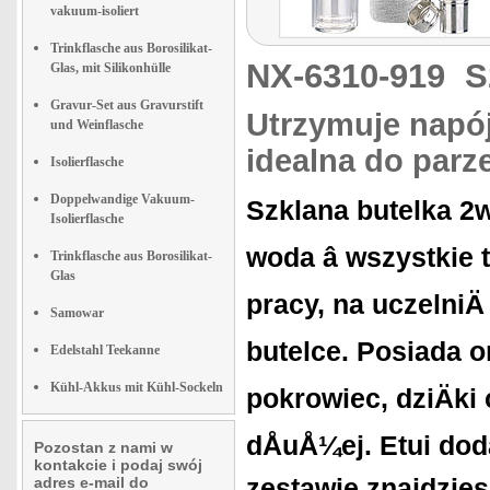
vakuum-isoliert
Trinkflasche aus Borosilikat-
NX-6310-919
S
Glas, mit Silikonhülle
Gravur-Set aus Gravurstift
Utrzymuje napój 
und Weinflasche
idealna do parz
Isolierflasche
Doppelwandige Vakuum-
Szklana butelka 2
Isolierflasche
woda â wszystkie
Trinkflasche aus Borosilikat-
Glas
pracy, na uczelniÄ
Samowar
butelce. Posiada 
Edelstahl Teekanne
Kühl-Akkus mit Kühl-Sockeln
pokrowiec, dziÄki
dÅuÅ¼ej. Etui dod
Pozostan z nami w
kontakcie i podaj swój
zestawie znajdzie
adres e-mail do