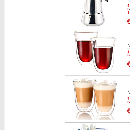
4
F
3
N
1
F
N
3
F