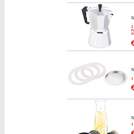
N
2
F
F
N
1
N
1