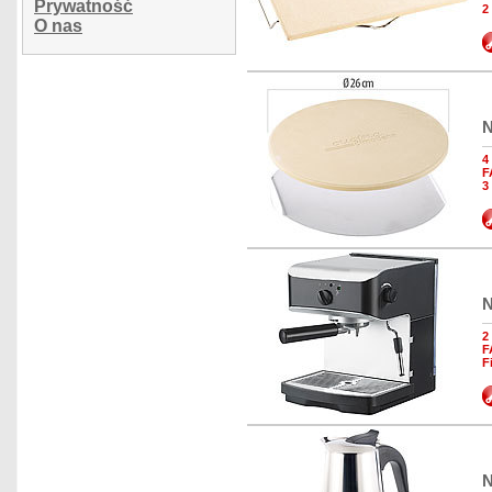
Prywatność
2
O nas
N
4
F
3
N
2
F
F
N