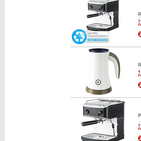
R
3
F
R
4
F
P
3
F