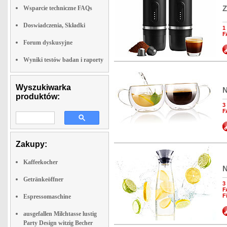
Z
Wsparcie techniczne FAQs
Doswiadczenia, Składki
1
F
Forum dyskusyjne
Wyniki testów badan i raporty
Wyszukiwarka
N
produktów:
3
F
Zakupy:
Kaffeekocher
N
Getränkeöffner
3
F
F
Espressomaschine
ausgefallen Milchtasse lustig
Party Design witzig Becher