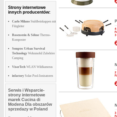
Strony internetowe
innych producentów:
P
Carlo Milano
Stuhlbeinkappen mit
Filzgleiter
4
F
Rosenstein & Söhne
Thermo-
3
Komposter
Semptec Urban Survival
Technology
Wohnmobil Zubehöre
Camping
N
VisorTech
WLAN Wildkameras
2
infactory
Solar-Pool-Ionisatoren
F
Serwis i Wsparcie-
strony internetowe
marek Cucina di
Modena Dla obszarów
N
sprzedazy w Poland
3
F