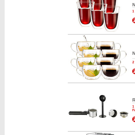
N
1
N
2
R
1
F