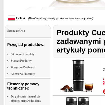
Polski
(Niektóre teksty zostały przetłumaczone automatycznie.)
Produkty Cuc
Strona glówna
zadawanymi p
Przeglad produktów:
artykuły pom
Aktualne Produkty
Starsze Produkty
Wszystko Produkty
Z
Akcesoria Produkty
3
F
Elementy pomocy
F
technicznej:
Do pobrania- instrukcja
obslugi, sterowniki, filmy