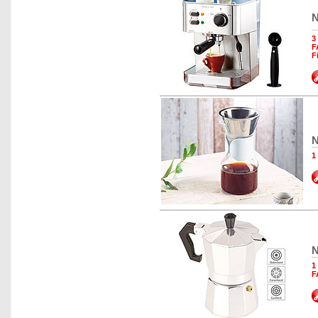
N
3
F
F
N
1
N
1
F