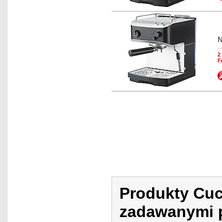
N
2
F
Produkty Cuc
zadawanymi p