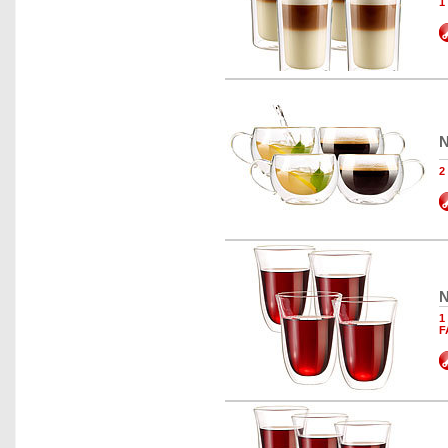
1
N
2
N
1
F