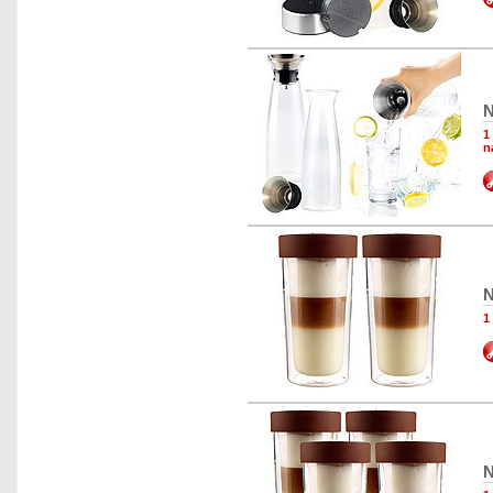
N
1
n
N
1
N