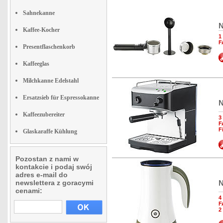
Sahnekanne
N
Kaffee-Kocher
1
F
Presentflaschenkorb
Kaffeeglas
Milchkanne Edelstahl
Ersatzsieb für Espressokanne
N
Kaffeezubereiter
3
F
F
Glaskaraffe Kühlung
Pozostan z nami w
kontakcie i podaj swój
adres e-mail do
newslettera z goracymi
N
cenami:
4
F
2