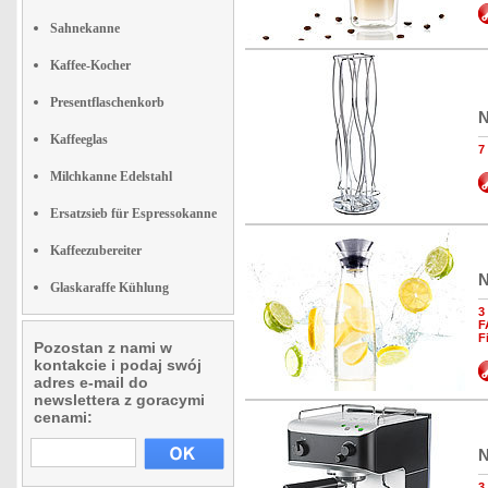
Sahnekanne
Kaffee-Kocher
Presentflaschenkorb
N
Kaffeeglas
7
Milchkanne Edelstahl
Ersatzsieb für Espressokanne
Kaffeezubereiter
N
Glaskaraffe Kühlung
3
F
F
Pozostan z nami w
kontakcie i podaj swój
adres e-mail do
newslettera z goracymi
cenami:
N
3