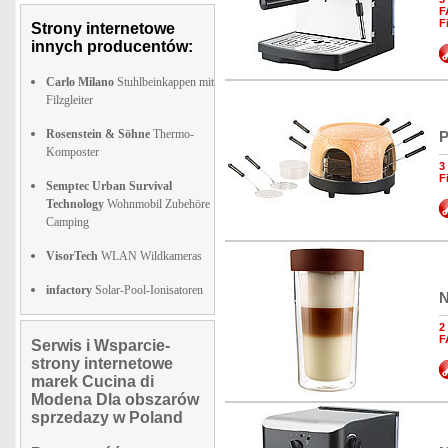
F
F
Strony internetowe
innych producentów:
Carlo Milano
Stuhlbeinkappen mit
Filzgleiter
Rosenstein & Söhne
Thermo-
P
Komposter
3
F
Semptec Urban Survival
Technology
Wohnmobil Zubehöre
Camping
VisorTech
WLAN Wildkameras
infactory
Solar-Pool-Ionisatoren
N
2
F
Serwis i Wsparcie-
strony internetowe
marek Cucina di
Modena Dla obszarów
sprzedazy w Poland