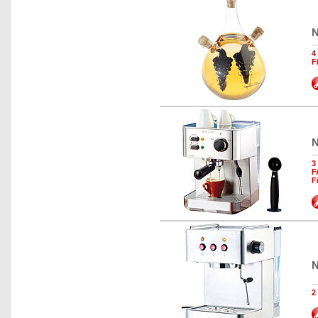
N
4
F
N
3
F
F
N
2