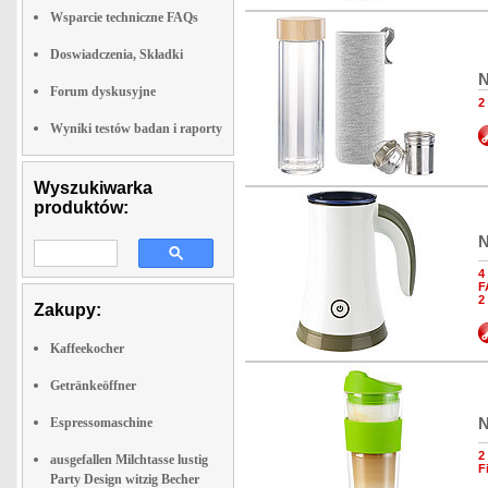
Wsparcie techniczne FAQs
Doswiadczenia, Składki
N
Forum dyskusyjne
2
Wyniki testów badan i raporty
Wyszukiwarka
produktów:
N
4
F
2
Zakupy:
Kaffeekocher
Getränkeöffner
N
Espressomaschine
2
ausgefallen Milchtasse lustig
F
Party Design witzig Becher