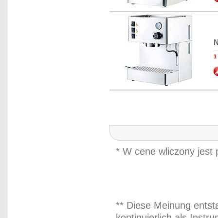
N
1
* W cene wliczony jest
** Diese Meinung entst
kontinuierlich als Inst