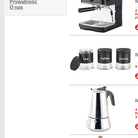
N
Prywatność
O nas
2
F
F
N
9
N
4
F
3