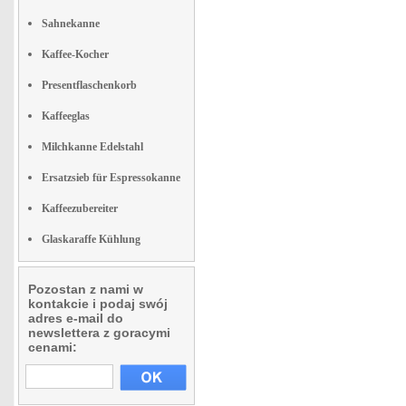
Sahnekanne
Kaffee-Kocher
Presentflaschenkorb
Kaffeeglas
Milchkanne Edelstahl
Ersatzsieb für Espressokanne
Kaffeezubereiter
Glaskaraffe Kühlung
Pozostan z nami w
kontakcie i podaj swój
adres e-mail do
newslettera z goracymi
cenami: