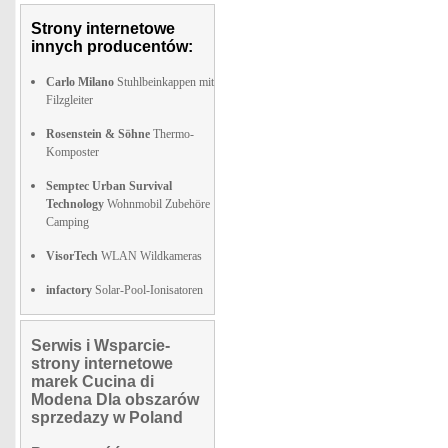
Strony internetowe
innych producentów:
Carlo Milano
Stuhlbeinkappen mit
Filzgleiter
Rosenstein & Söhne
Thermo-
Komposter
Semptec Urban Survival
Technology
Wohnmobil Zubehöre
Camping
VisorTech
WLAN Wildkameras
infactory
Solar-Pool-Ionisatoren
Serwis i Wsparcie-
strony internetowe
marek Cucina di
Modena Dla obszarów
sprzedazy w Poland