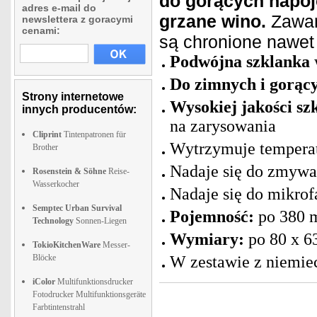
do gorących napo
adres e-mail do
grzane wino.
Zawar
newslettera z goracymi
cenami:
są chronione nawet
Podwójna szklanka
Do zimnych i gorąc
Strony internetowe
Wysokiej jakości s
innych producentów:
na zarysowania
Cliprint
Tintenpatronen für
Wytrzymuje tempera
Brother
Nadaje się do zmywa
Rosenstein & Söhne
Reise-
Wasserkocher
Nadaje się do mikrof
Semptec Urban Survival
Pojemność:
po 380 
Technology
Sonnen-Liegen
Wymiary:
po 80 x 6
TokioKitchenWare
Messer-
Blöcke
W zestawie z niemiec
iColor
Multifunktionsdrucker
Fotodrucker Multifunktionsgeräte
Farbtintenstrahl