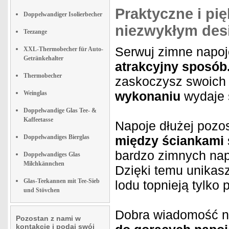
Praktyczne i pi
Doppelwandiger Isolierbecher
niezwykłym de
Teezange
Serwuj zimne napoj
XXL-Thermobecher für Auto-
Getränkehalter
atrakcyjny sposób
Thermobecher
zaskoczysz swoich
wykonaniu
wydaje 
Weinglas
Doppelwandige Glas Tee- &
Kaffeetasse
Napoje dłużej pozo
Doppelwandiges Bierglas
między ściankami
bardzo zimnych nap
Doppelwandiges Glas
Milchkännchen
Dzięki temu unikasz
Glas-Teekannen mit Tee-Sieb
lodu topnieją tylko 
und Stövchen
Dobra wiadomość n
Pozostan z nami w
kontakcie i podaj swój