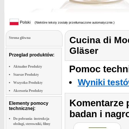
Polski
(Niektóre teksty zostały przetłumaczone automatycznie.)
Cucina di Mo
Strona glówna
Gläser
Przeglad produktów:
Pomoc techni
Aktualne Produkty
Starsze Produkty
Wyniki testó
Wszystko Produkty
Akcesoria Produkty
Komentarze p
Elementy pomocy
technicznej:
badan i nagr
Do pobrania- instrukcja
obslugi, sterowniki, filmy