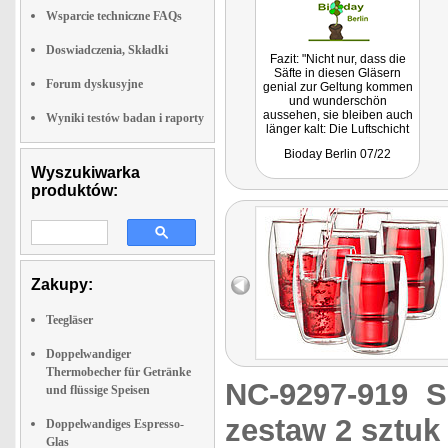
Wsparcie techniczne FAQs
Doswiadczenia, Składki
Fazit: "Nicht nur, dass die
Säfte in diesen Gläsern
Forum dyskusyjne
genial zur Geltung kommen
und wunderschön
aussehen, sie bleiben auch
Wyniki testów badan i raporty
länger kalt: Die Luftschicht
zwischen den Wänden
Bioday Berlin 07/22
isoliert das Glas. So bildet
Wyszukiwarka
sich außen auch bei ganz
kalten Getränken kein
produktów:
Kondenswasser und du
kannst sie auch auf
empfindliche Flächen
stellen, ohne Wasserflecken
zu befürchten."
Zakupy:
Teegläser
Doppelwandiger
Thermobecher für Getränke
NC-9297-919
S
und flüssige Speisen
zestaw 2 sztuk
Doppelwandiges Espresso-
Glas