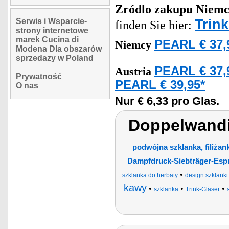
Zródlo zakupu
Niemc
Trin
Serwis i Wsparcie-
finden Sie hier:
strony internetowe
marek Cucina di
PEARL € 37,
Niemcy
Modena Dla obszarów
sprzedazy w Poland
PEARL € 37,
Austria
Prywatność
PEARL € 39,95*
O nas
Nur € 6,33 pro Glas.
Doppelwandi
podwójna szklanka, filiżan
Dampfdruck-Siebträger-Esp
•
szklanka do herbaty
design szklanki
kawy
•
•
•
szklanka
Trink-Gläser