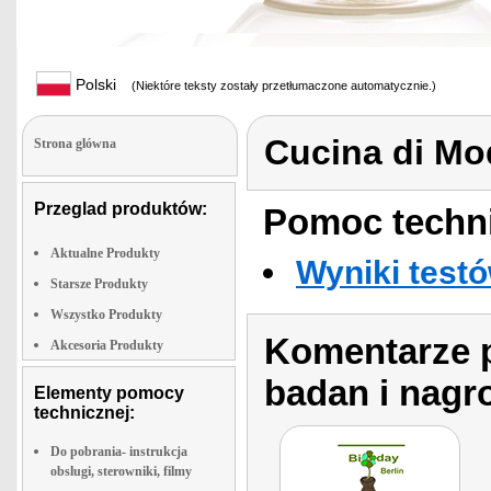
Polski
(Niektóre teksty zostały przetłumaczone automatycznie.)
Cucina di M
Strona glówna
Przeglad produktów:
Pomoc techni
Aktualne Produkty
Wyniki testó
Starsze Produkty
Wszystko Produkty
Komentarze p
Akcesoria Produkty
badan i nagr
Elementy pomocy
technicznej:
Do pobrania- instrukcja
obslugi, sterowniki, filmy