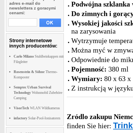
Podwójna szklanka
adres e-mail do
newslettera z goracymi
Do zimnych i gorąc
cenami:
Wysokiej jakości s
na zarysowania
Wytrzymuje tempera
Strony internetowe
innych producentów:
Można myć w zmywa
Carlo Milano
Stuhlbeinkappen mit
Odpowiednie do mikr
Filzgleiter
Pojemność:
380 ml
Rosenstein & Söhne
Thermo-
Wymiary:
80 x 63 x
Komposter
Z instrukcją w języ
Semptec Urban Survival
Technology
Wohnmobil Zubehöre
Camping
VisorTech
WLAN Wildkameras
Zródlo zakupu
Niemc
infactory
Solar-Pool-Ionisatoren
Trin
finden Sie hier: