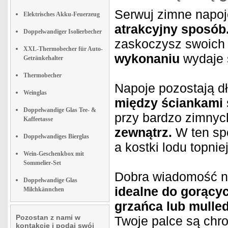
Serwuj zimne napoj
Elektrisches Akku-Feuerzeug
atrakcyjny sposób
Doppelwandiger Isolierbecher
zaskoczysz swoich
XXL-Thermobecher für Auto-
wykonaniu
wydaje 
Getränkehalter
Thermobecher
Napoje pozostają d
Weinglas
między ściankami
Doppelwandige Glas Tee- &
przy bardzo zimnyc
Kaffeetasse
zewnątrz.
W ten spo
Doppelwandiges Bierglas
a kostki lodu topnie
Wein-Geschenkbox mit
Sommelier-Set
Dobra wiadomość n
Doppelwandige Glas
idealne do gorący
Milchkännchen
grzańca lub mulled
Pozostan z nami w
Twoje palce są chr
kontakcie i podaj swój