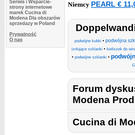
Serwis i Wsparcie-
PEARL € 11,
Niemcy
strony internetowe
marek Cucina di
Modena Dla obszarów
sprzedazy w Poland
Doppelwandi
Prywatność
O nas
•
podwójna szkl
podwójne kubki
•
izolujące szklanki
kieliszek do win
podwójn
•
•
podwójne szklanki
G
Forum dyskus
Modena Produ
Cucina di M