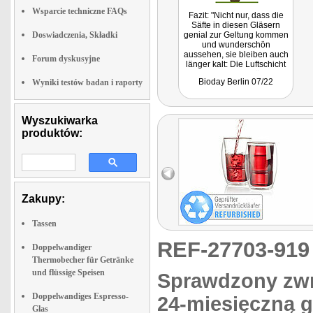
Wsparcie techniczne FAQs
Fazit: "Nicht nur, dass die
Säfte in diesen Gläsern
Doswiadczenia, Składki
genial zur Geltung kommen
und wunderschön
aussehen, sie bleiben auch
Forum dyskusyjne
länger kalt: Die Luftschicht
zwischen den Wänden
Bioday Berlin 07/22
Wyniki testów badan i raporty
isoliert das Glas. So bildet
sich außen auch bei ganz
kalten Getränken kein
Kondenswasser und du
Wyszukiwarka
kannst sie auch auf
produktów:
empfindliche Flächen
stellen, ohne Wasserflecken
zu befürchten."
Zakupy:
Tassen
REF-27703-91
Doppelwandiger
Thermobecher für Getränke
und flüssige Speisen
Sprawdzony zwro
Doppelwandiges Espresso-
24-miesięczną 
Glas