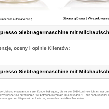
Strona glówna
| Wyszukiwanie
tłumaczone automatycznie.)
presso Siebträgermaschine mit Milchaufsc
nzje, oceny i opinie Klientów:
presso Siebträgermaschine mit Milchaufsc
ese Meinung entstammt unserer Kundenbefragung, die wir seit 2010 kontinuierlich als Instru
ktverbesserung durchführen. Wir befragen hierzu alle Direktkunden 21 Tage nach Kauf per E
sserungsvorschlägen mit der Lieferung sowie den bestellten Produkten.