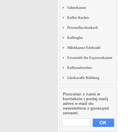
Sahnekanne
Kaffee-Kocher
Presentflaschenkorb
Kaffeeglas
Milchkanne Edelstahl
Ersatzsieb für Espressokanne
Kaffeezubereiter
Glaskaraffe Kühlung
Pozostan z nami w
kontakcie i podaj swój
adres e-mail do
newslettera z goracymi
cenami: