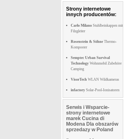
Strony internetowe
innych producentów:
Carlo Milano
Stuhlbeinkappen mit
Filzgleiter
Rosenstein & Söhne
Thermo-
Komposter
Semptec Urban Survival
Technology
Wohnmobil Zubehöre
Camping
VisorTech
WLAN Wildkameras
infactory
Solar-Pool-Ionisatoren
Serwis i Wsparcie-
strony internetowe
marek Cucina di
Modena Dla obszarów
sprzedazy w Poland