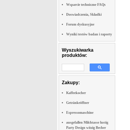
Wsparcie techniczne FAQs
Doswiadczenia, Składki
Forum dyskusyjne
Wyniki testów badan i raporty
Wyszukiwarka
produktów:
Zakupy:
Kaffeekocher
Getränkeöffner
Espressomaschine
ausgefallen Milchtasse lustig
Party Design witzig Becher