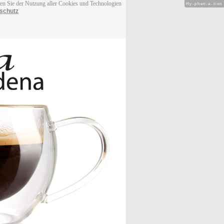
men Sie der Nutzung aller Cookies und Technologien
Hy-phen-a-tion
schutz