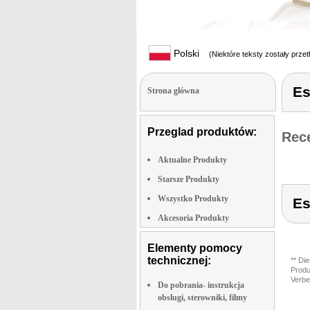
Polski
(Niektóre teksty zostały prze
Es
Strona glówna
Przeglad produktów:
Rece
Aktualne Produkty
Starsze Produkty
Wszystko Produkty
Es
Akcesoria Produkty
Elementy pomocy
technicznej:
** Di
Produ
Verbe
Do pobrania- instrukcja
obslugi, sterowniki, filmy