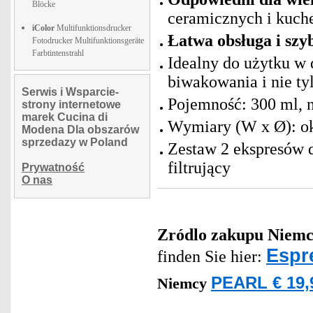
Blöcke
ceramicznych i kuch
iColor
Multifunktionsdrucker
Łatwa obsługa i szyb
Fotodrucker Multifunktionsgeräte
Farbtintenstrahl
Idealny do użytku w
biwakowania i nie ty
Serwis i Wsparcie-
Pojemność: 300 ml, n
strony internetowe
marek Cucina di
Wymiary (W x Ø): ok
Modena Dla obszarów
sprzedazy w Poland
Zestaw 2 ekspresów d
filtrujący
Prywatność
O nas
Zródlo zakupu
Niemc
Espr
finden Sie hier:
PEARL € 19,
Niemcy