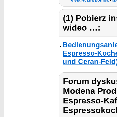
elektryczną pompą
•
Mo
(1) Pobierz i
wideo …:
Bedienungsanle
Espresso-Kocher
und Ceran-Feld
Forum dyskus
Modena Prod
Espresso-Kaf
Espressokoc