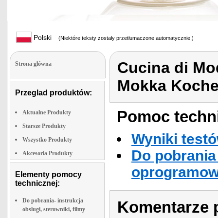
Polski
(Niektóre teksty zostały przetłumaczone automatycznie.)
Cucina di Mo
Strona glówna
Mokka Koche
Przeglad produktów:
Pomoc techni
Aktualne Produkty
Starsze Produkty
Wyniki testó
Wszystko Produkty
Do pobrania 
Akcesoria Produkty
oprogramowa
Elementy pomocy
technicznej:
Do pobrania- instrukcja
Komentarze p
obslugi, sterowniki, filmy