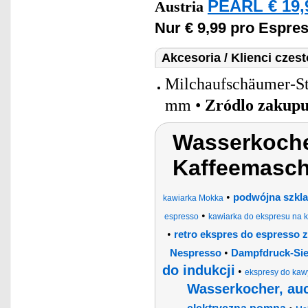
PEARL € 19,
Austria
Nur € 9,99 pro Espre
Akcesoria / Klienci czes
Milchaufschäumer-Sti
mm •
Zródlo zakup
Wasserkoche
Kaffeemasch
•
podwójna szklan
kawiarka Mokka
•
espresso
kawiarka do ekspresu na 
•
retro ekspres do espresso 
•
Nespresso
Dampfdruck-Sie
do indukcji
•
ekspresy do kaw
Wasserkocher, au