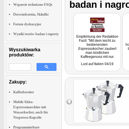
badan i nagr
Wsparcie techniczne FAQs
Doswiadczenia, Składki
Forum dyskusyjne
Wyniki testów badan i raporty
Empfehlung der Redaktion
Fazit: "Mit dem leicht zu
bedienenden
ho
Espressokocher zaubert
Wyszukiwarka
man köstlichen
produktów:
Kaffeegenuss mit nur
wenigen Handgriffen."
Lust auf Italien 04/19
Zakupy:
Kaffeebereiter
Mobile Akku-
Espressomaschine mit
Wasserkocher, auch für
Nespresso-Kapseln
Programmierbare