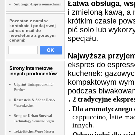
Łatwa obsługa, wsp
Siebträger-Espressomaschinen
i zmieloną kawą, a
krótkim czasie pow
Pozostan z nami w
kontakcie i podaj swój
pić solo lub wykorz
adres e-mail do
newslettera z goracymi
specjału.
cenami:
Najwyższa przyjem
ekspres do espress
Strony internetowe
kuchenek: gazowych
innych producentów:
kompaktowym wymia
Cliprint
Tintenpatronen für
podczas biwakowani
Brother
2 tradycyjne ekspr
Rosenstein & Söhne
Reise-
Wasserkocher
Dla aromatycznego 
cappuccino, latte ma
Semptec Urban Survival
Technology
Sonnen-Liegen
innych.
TokioKitchenWare
Messer-
Odpowiedni dla wie