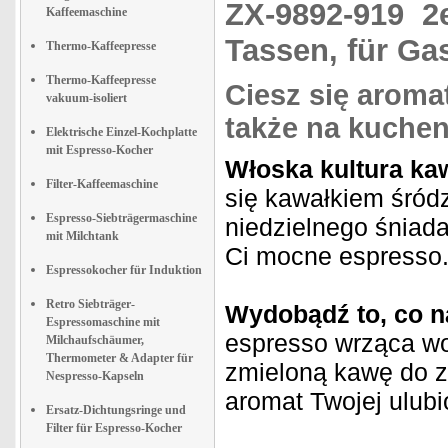
ZX-9892-919
2
Kaffeemaschine
Tassen, für Ga
Thermo-Kaffeepresse
Thermo-Kaffeepresse
Ciesz się arom
vakuum-isoliert
także na kuchen
Elektrische Einzel-Kochplatte
mit Espresso-Kocher
Włoska kultura k
Filter-Kaffeemaschine
się kawałkiem śród
Espresso-Siebträgermaschine
niedzielnego śniad
mit Milchtank
Ci mocne espresso
Espressokocher für Induktion
Retro Siebträger-
Wydobądź to, co n
Espressomaschine mit
espresso wrząca wo
Milchaufschäumer,
Thermometer & Adapter für
zmieloną kawę do z
Nespresso-Kapseln
aromat Twojej ulubi
Ersatz-Dichtungsringe und
Filter für Espresso-Kocher