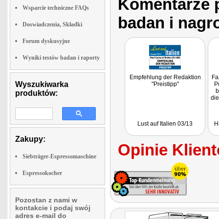
Komentarze p
Wsparcie techniczne FAQs
badan i nagr
Doswiadczenia, Składki
Forum dyskusyjne
Wyniki testów badan i raporty
Empfehlung der Redaktion
Fa
Wyszukiwarka
"Preistipp"
P
b
produktów:
die
Lust auf Italien 03/13
H
Zakupy:
Opinie Klient
Siebträger-Espressomaschine
Espressokocher
Pozostan z nami w
kontakcie i podaj swój
adres e-mail do