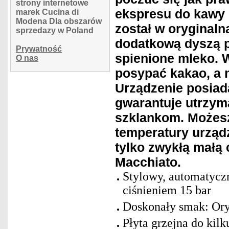
strony internetowe
ekspresu do kawy
marek Cucina di
Modena Dla obszarów
został w oryginaln
sprzedazy w Poland
dodatkową dyszą p
Prywatność
spienione mleko. 
O nas
posypać kakao, a 
Urządzenie posiada
gwarantuje utrzym
szklankom. Możes
temperatury urząd
tylko zwykłą małą 
Macchiato.
Stylowy, automatyczn
ciśnieniem 15 bar
Doskonały smak: Or
Płyta grzejna do kilk