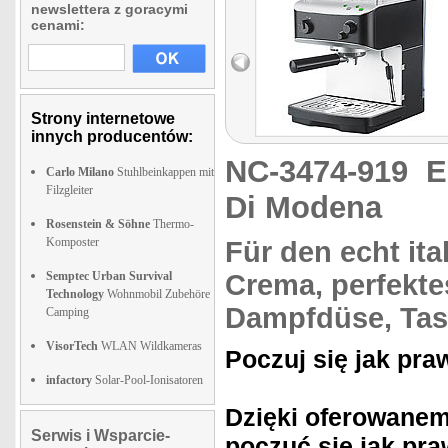
newslettera z goracymi
cenami:
Strony internetowe
innych producentów:
NC-3474-919
E
Carlo Milano
Stuhlbeinkappen mit
Filzgleiter
Di Modena
Rosenstein & Söhne
Thermo-
Komposter
Für den
echt it
Semptec Urban Survival
Crema, perfekt
Technology
Wohnmobil Zubehöre
Dampfdüse, Tas
Camping
VisorTech
WLAN Wildkameras
Poczuj się jak pra
infactory
Solar-Pool-Ionisatoren
Dzięki oferowanem
Serwis i Wsparcie-
poczuć się jak pr