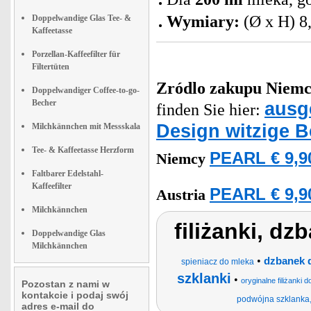
Wymiary:
(Ø x H) 8
Doppelwandige Glas Tee- &
Kaffeetasse
Porzellan-Kaffeefilter für
Filtertüten
Zródlo zakupu
Niemc
Doppelwandiger Coffee-to-go-
Becher
ausge
finden Sie hier:
Design witzige 
Milchkännchen mit Messskala
Tee- & Kaffeetasse Herzform
PEARL € 9,9
Niemcy
Faltbarer Edelstahl-
Kaffeefilter
PEARL € 9,9
Austria
Milchkännchen
filiżanki, dz
Doppelwandige Glas
Milchkännchen
•
dzbanek 
spieniacz do mleka
szklanki
•
oryginalne filiżank
Pozostan z nami w
kontakcie i podaj swój
podwójna szklanka,
adres e-mail do