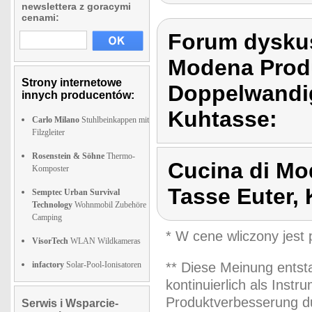
newslettera z goracymi
cenami:
Forum dyskus
Modena Prod
Strony internetowe
Doppelwandig
innych producentów:
Kuhtasse:
Carlo Milano
Stuhlbeinkappen mit
Filzgleiter
Rosenstein & Söhne
Thermo-
Cucina di Mo
Komposter
Tasse Euter,
Semptec Urban Survival
Technology
Wohnmobil Zubehöre
Camping
* W cene wliczony jest
VisorTech
WLAN Wildkameras
infactory
Solar-Pool-Ionisatoren
** Diese Meinung entst
kontinuierlich als Inst
Produktverbesserung du
Serwis i Wsparcie-