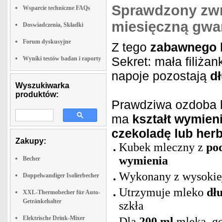
Sprawdzony zwro
Wsparcie techniczne FAQs
miesięczną gwa
Doswiadczenia, Składki
Forum dyskusyjne
Z tego
zabawnego 
Sekret: mała filiżan
Wyniki testów badan i raporty
napoje pozostają
d
Wyszukiwarka
produktów:
Prawdziwa ozdoba k
ma
kształt wymieni
czekoladę lub her
Zakupy:
Kubek mleczny z
po
wymienia
Becher
Wykonany z wysokie
Doppelwandiger Isolierbecher
Utrzymuje mleko
dł
XXL-Thermobecher für Auto-
Getränkehalter
szkła
Elektrische Drink-Mixer
Dla
200 ml
mleka, go