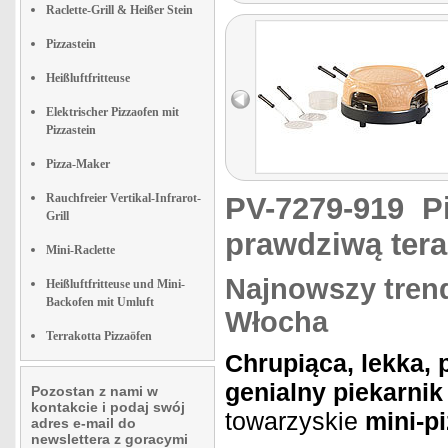
Raclette-Grill & Heißer Stein
Pizzastein
Heißluftfritteuse
Elektrischer Pizzaofen mit
Pizzastein
Pizza-Maker
Rauchfreier Vertikal-Infrarot-
PV-7279-919
P
Grill
prawdziwą ter
Mini-Raclette
Najnowszy trend
Heißluftfritteuse und Mini-
Backofen mit Umluft
Włocha
Terrakotta Pizzaöfen
Chrupiąca, lekka,
genialny piekarnik
Pozostan z nami w
kontakcie i podaj swój
towarzyskie
mini-p
adres e-mail do
newslettera z goracymi