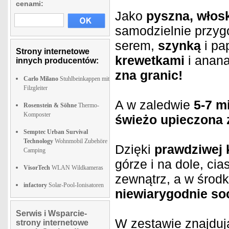
cenami:
Jako
pyszna, włos
samodzielnie przygo
serem,
szynką
i pa
Strony internetowe
krewetkami
i anan
innych producentów:
zna granic!
Carlo Milano
Stuhlbeinkappen mit
Filzgleiter
A w zaledwie
5-7 m
Rosenstein & Söhne
Thermo-
Komposter
świeżo upieczona 
Semptec Urban Survival
Technology
Wohnmobil Zubehöre
Dzięki
prawdziwej 
Camping
górze i na dole, cia
VisorTech
WLAN Wildkameras
zewnątrz, a w środk
infactory
Solar-Pool-Ionisatoren
niewiarygodnie so
Serwis i Wsparcie-
W zestawie znajduj
strony internetowe