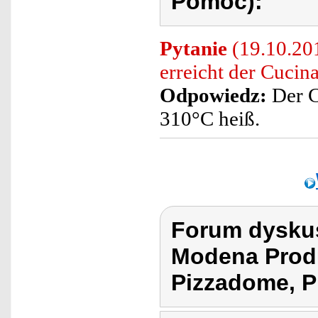
Pomoc):
Pytanie
(19.10.20
erreicht der Cucin
Odpowiedz:
Der C
310°C heiß.
Forum dyskus
Modena Prod
Pizzadome, Piz