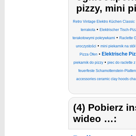
pizzy, mini p
Retro Vintage Elektro Küchen Classi
•
terrakota
Elektrischer Tisch-Pi
•
terakotowymi pokrywkami
Raclette G
•
uroczystości
mini piekarnik na stół
•
Elektrische Piz
Pizza Öfen
•
piekarnik do pizzy
piec do raclette 
feuerfeste Schamottenstein-Platte
accessories ceramic clay hoods ch
(4) Pobierz i
wideo …: