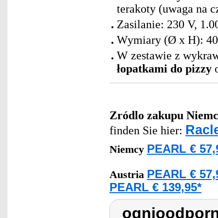
terakoty (uwaga na c
Zasilanie: 230 V, 1.
Wymiary (Ø x H): 40
W zestawie z wykrawa
łopatkami do pizzy
o
Zródlo zakupu
Niemc
Racle
finden Sie hier:
PEARL € 57,
Niemcy
PEARL € 57,
Austria
PEARL € 139,95*
ognioodporn