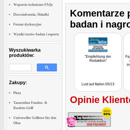
Wsparcie techniczne FAQs
Komentarze p
Doswiadczenia, Składki
badan i nagr
Forum dyskusyjne
Wyniki testów badan i raporty
Wyszukiwarka
produktów:
"Empfehlung der
Faz
Redaktion"
in
Zakupy:
Lust auf Italien 05/13
Pizza
Opinie Klient
Tatarenhut Fondue- &
Raclette-Grill
Universeller Grillrost für den
Ofen