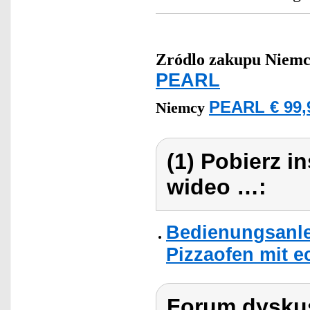
Zródlo zakupu
Niemc
PEARL
PEARL € 99,
Niemcy
(1) Pobierz i
wideo …:
Bedienungsanle
Pizzaofen mit e
Forum dyskus