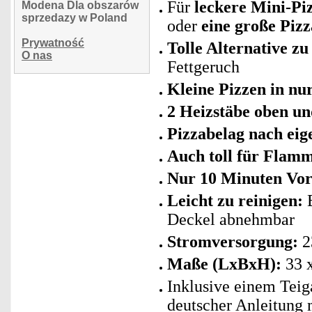
Für
leckere Mini-Pi
Modena Dla obszarów
sprzedazy w Poland
oder
eine große Pizz
Prywatność
Tolle Alternative z
O nas
Fettgeruch
Kleine Pizzen in nu
2 Heizstäbe oben un
Pizzabelag nach ei
Auch toll für Flam
Nur 10 Minuten Vor
Leicht zu reinigen:
B
Deckel abnehmbar
Stromversorgung:
2
Maße (LxBxH):
33 x
Inklusive einem Teig
deutscher Anleitung