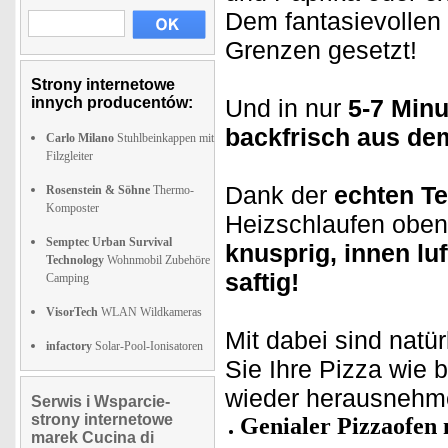
Dem fantasievollen
Grenzen gesetzt!
Strony internetowe
innych producentów:
Und in nur
5-7 Min
backfrisch aus de
Carlo Milano
Stuhlbeinkappen mit
Filzgleiter
Dank der
echten Te
Rosenstein & Söhne
Thermo-
Komposter
Heizschlaufen oben
Semptec Urban Survival
knusprig, innen luf
Technology
Wohnmobil Zubehöre
saftig!
Camping
VisorTech
WLAN Wildkameras
Mit dabei sind natür
infactory
Solar-Pool-Ionisatoren
Sie Ihre Pizza wie
wieder herausnehm
Serwis i Wsparcie-
strony internetowe
Genialer Pizzaofen 
marek Cucina di