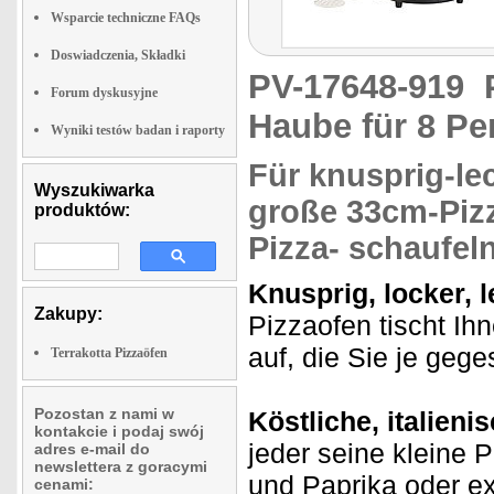
Wsparcie techniczne FAQs
Doswiadczenia, Składki
PV-17648-919
Forum dyskusyjne
Haube für 8 P
Wyniki testów badan i raporty
Für
knusprig-le
Wyszukiwarka
große 33cm-Pizz
produktów:
Pizza- schaufeln
Knusprig, locker, 
Zakupy:
Pizzaofen tischt Ih
auf, die Sie je geg
Terrakotta Pizzaöfen
Pozostan z nami w
Köstliche, italieni
kontakcie i podaj swój
jeder seine kleine 
adres e-mail do
newslettera z goracymi
und Paprika oder e
cenami: