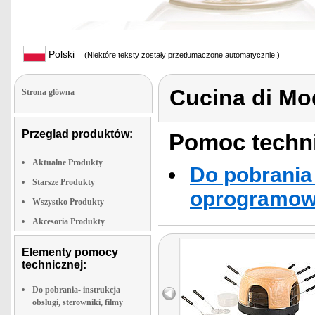
Polski
(Niektóre teksty zostały przetłumaczone automatycznie.)
Cucina di M
Strona glówna
Przeglad produktów:
Pomoc techni
Aktualne Produkty
Do pobrania 
Starsze Produkty
oprogramowa
Wszystko Produkty
Akcesoria Produkty
Elementy pomocy
technicznej:
Do pobrania- instrukcja
obslugi, sterowniki, filmy