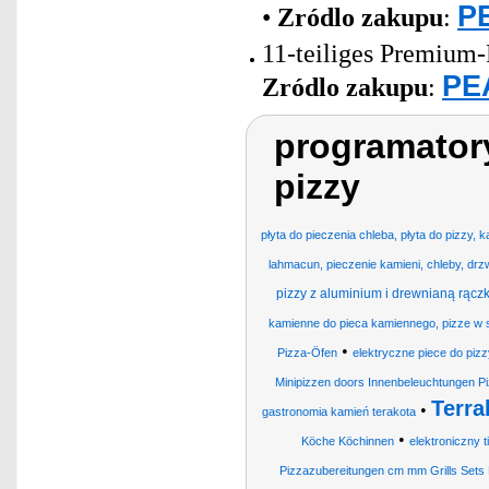
PE
•
Zródlo zakupu
:
11-teiliges Premium-
PEA
Zródlo zakupu
:
programatory
pizzy
płyta do pieczenia chleba, płyta do pizzy, 
lahmacun, pieczenie kamieni, chleby, drzwi
pizzy z aluminium i drewnianą rącz
kamienne do pieca kamiennego, pizze w s
•
Pizza-Öfen
elektryczne piece do pizz
Minipizzen doors Innenbeleuchtungen P
Terra
•
gastronomia kamień terakota
•
Köche Köchinnen
elektroniczny t
Pizzazubereitungen cm mm Grills Sets 