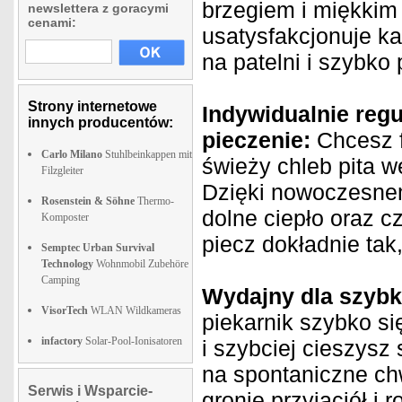
brzegiem i miękkim
newslettera z goracymi
cenami:
usatysfakcjonuje k
na patelni i szybk
Strony internetowe
Indywidualnie reg
innych producentów:
pieczenie:
Chcesz 
Carlo Milano
Stuhlbeinkappen mit
świeży chleb pita 
Filzgleiter
Dzięki nowoczesne
Rosenstein & Söhne
Thermo-
dolne ciepło oraz c
Komposter
piecz dokładnie tak,
Semptec Urban Survival
Technology
Wohnmobil Zubehöre
Camping
Wydajny dla szybk
VisorTech
WLAN Wildkameras
piekarnik szybko s
infactory
Solar-Pool-Ionisatoren
i szybciej cieszys
na spontaniczne chw
Serwis i Wsparcie-
gronie przyjaciół i r