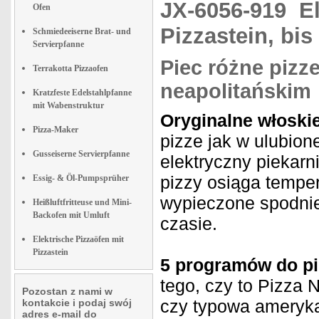
JX-6056-919
E
Ofen
Pizzastein, bis
Schmiedeeiserne Brat- und
Servierpfanne
Piec różne pizze
Terrakotta Pizzaofen
neapolitańskim
Kratzfeste Edelstahlpfanne
mit Wabenstruktur
Oryginalne włoski
Pizza-Maker
pizze jak w ulubion
Gusseiserne Servierpfanne
elektryczny piekarn
pizzy osiąga temper
Essig- & Öl-Pumpsprüher
wypieczone spodnie
Heißluftfritteuse und Mini-
Backofen mit Umluft
czasie.
Elektrische Pizzaöfen mit
Pizzastein
5 programów do pi
tego, czy to Pizza 
Pozostan z nami w
czy typowa ameryka
kontakcie i podaj swój
adres e-mail do