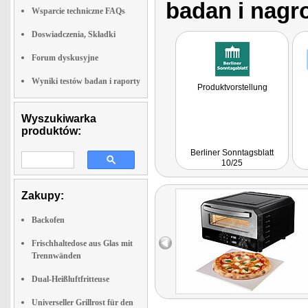
badan i nagr
Wsparcie techniczne FAQs
Doswiadczenia, Składki
Forum dyskusyjne
Wyniki testów badan i raporty
Produktvorstellung
Wyszukiwarka
produktów:
Berliner Sonntagsblatt
10/25
Zakupy:
Backofen
Frischhaltedose aus Glas mit
Trennwänden
Dual-Heißluftfritteuse
Universeller Grillrost für den