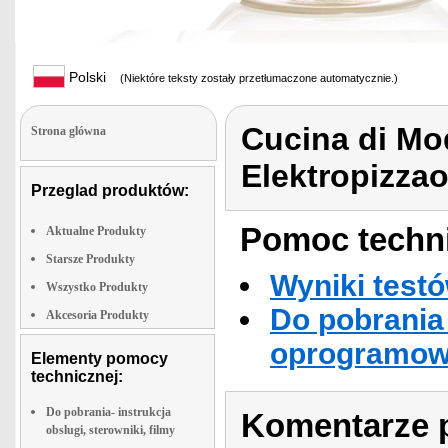
Polski
(Niektóre teksty zostały przetłumaczone automatycznie.)
Cucina di Mo
Strona glówna
Elektropizza
Przeglad produktów:
Pomoc techni
Aktualne Produkty
Starsze Produkty
Wyniki testó
Wszystko Produkty
Do pobrania 
Akcesoria Produkty
oprogramowa
Elementy pomocy
technicznej:
Do pobrania- instrukcja
Komentarze p
obslugi, sterowniki, filmy