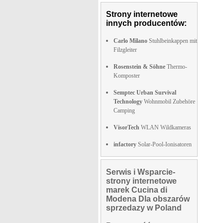
Strony internetowe
innych producentów:
Carlo Milano
Stuhlbeinkappen mit
Filzgleiter
Rosenstein & Söhne
Thermo-
Komposter
Semptec Urban Survival
Technology
Wohnmobil Zubehöre
Camping
VisorTech
WLAN Wildkameras
infactory
Solar-Pool-Ionisatoren
Serwis i Wsparcie-
strony internetowe
marek Cucina di
Modena Dla obszarów
sprzedazy w Poland