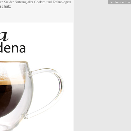
men Sie der Nutzung aller Cookies und Technologien
Hy-phen-a-tion
schutz