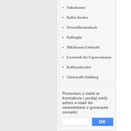
Sahnekanne
Kaffee-Kocher
Presentflaschenkorb
Kaffeeglas
Milchkanne Edelstahl
Ersatzsieb für Espressokanne
Kaffeezubereiter
Glaskaraffe Kühlung
Pozostan z nami w
kontakcie i podaj swój
adres e-mail do
newslettera z goracymi
cenami: