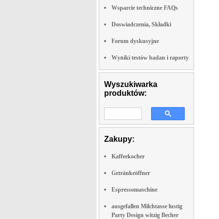
Wsparcie techniczne FAQs
Doswiadczenia, Składki
Forum dyskusyjne
Wyniki testów badan i raporty
Wyszukiwarka
produktów:
Zakupy:
Kaffeekocher
Getränkeöffner
Espressomaschine
ausgefallen Milchtasse lustig
Party Design witzig Becher