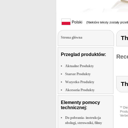
Polski
(Niektóre teksty zostały prze
Th
Strona glówna
Przeglad produktów:
Rece
Aktualne Produkty
Starsze Produkty
Wszystko Produkty
Th
Akcesoria Produkty
Elementy pomocy
technicznej:
** Di
Produ
Verbe
Do pobrania- instrukcja
obslugi, sterowniki, filmy