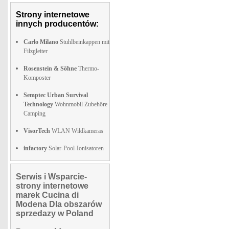
Strony internetowe
innych producentów:
Carlo Milano
Stuhlbeinkappen mit
Filzgleiter
Rosenstein & Söhne
Thermo-
Komposter
Semptec Urban Survival
Technology
Wohnmobil Zubehöre
Camping
VisorTech
WLAN Wildkameras
infactory
Solar-Pool-Ionisatoren
Serwis i Wsparcie-
strony internetowe
marek Cucina di
Modena Dla obszarów
sprzedazy w Poland