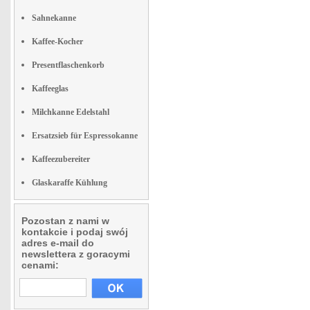
Sahnekanne
Kaffee-Kocher
Presentflaschenkorb
Kaffeeglas
Milchkanne Edelstahl
Ersatzsieb für Espressokanne
Kaffeezubereiter
Glaskaraffe Kühlung
Pozostan z nami w
kontakcie i podaj swój
adres e-mail do
newslettera z goracymi
cenami: