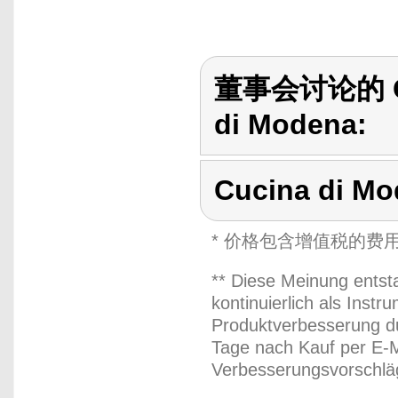
董事会讨论的 Cuc
di Modena:
Cucina di M
* 价格包含增值税的费
** Diese Meinung entst
kontinuierlich als Inst
Produktverbesserung du
Tage nach Kauf per E-M
Verbesserungsvorschläg