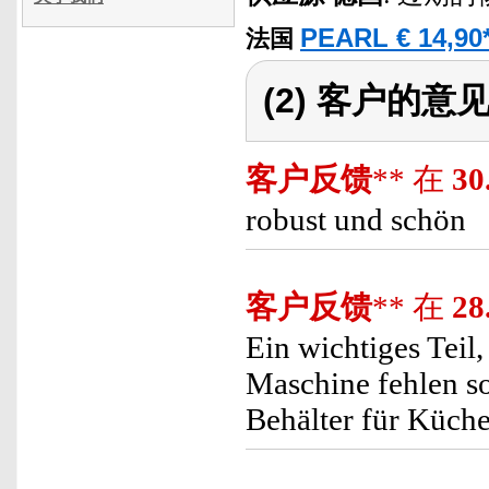
PEARL € 14,90
法国
(2) 客户的意
客户反馈
** 在
30
robust und schön
客户反馈
** 在
28
Ein wichtiges Teil
Maschine fehlen so
Behälter für Küche