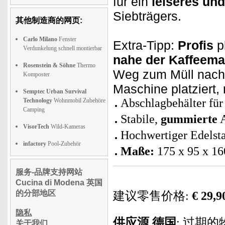
für ein
leiseres un
Siebträgers.
其他制造商的网页:
Carlo Milano
Fenster
Extra-Tipp:
Profis
pl
Verdunkelung schnell montierbar
nahe der Kaffeema
Rosenstein & Söhne
Thermo
Weg zum Müll nach j
Komposter
Maschine platziert,
Semptec Urban Survival
Abschlagbehälter für
Technology
Wohnmobil Zubehöre
Camping
Stabile,
gummierte
A
VisorTech
Wild-Kameras
Hochwertiger Edelst
infactory
Pool-Zubehör
Maße:
175 x 95 x 1
服务-品牌支持网站
Cucina di Modena 英国
的分部地区
建议零售价格:
€ 29,9
隐私
供应源
德国
: 过期的
关于我们