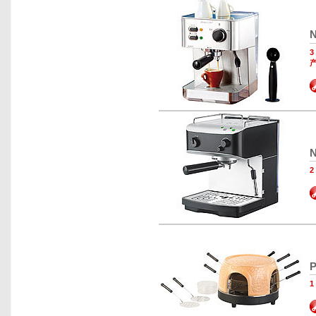
N
N
P