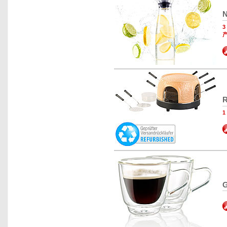
N
R
G