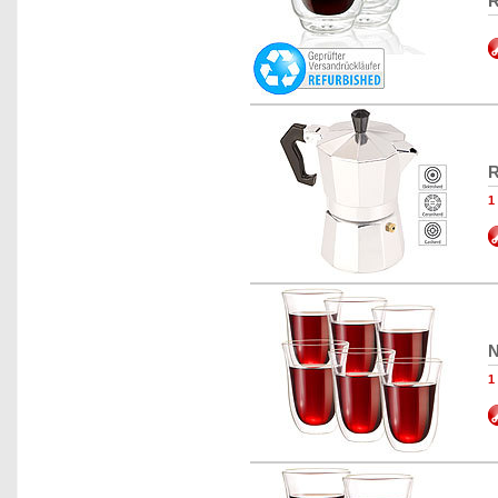
R
R
N