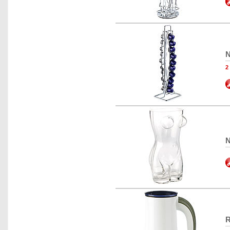
N
2
N
R