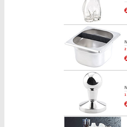
N
2
N
1