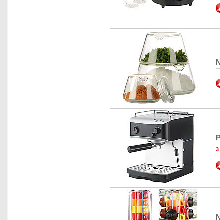
N
P
N