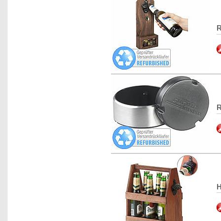
R
R
H