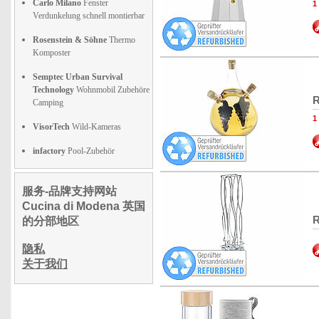
Carlo Milano
Fenster
Verdunkelung schnell montierbar
Rosenstein & Söhne
Thermo
Komposter
Semptec Urban Survival
Technology
Wohnmobil Zubehöre
R
Camping
VisorTech
Wild-Kameras
infactory
Pool-Zubehör
服务-品牌支持网站
Cucina di Modena 英国
R
的分部地区
隐私
关于我们