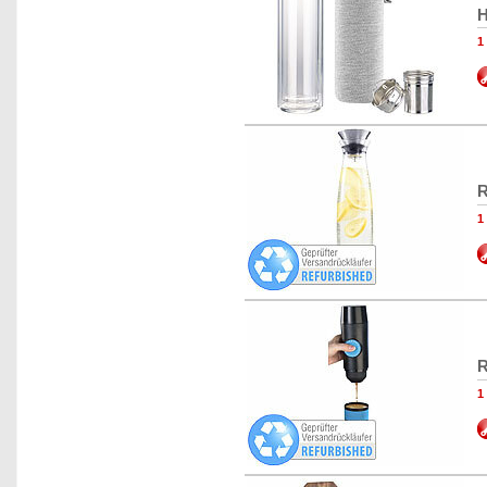
H
R
R