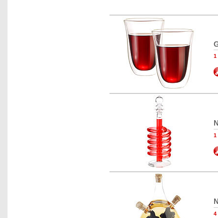
G
N
N