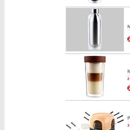
N
N
P