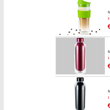
N
N
1
N
1