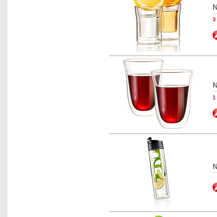
N
3
N
N