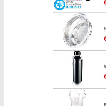
N
G
R