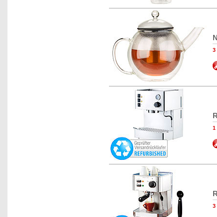
N
3
R
R