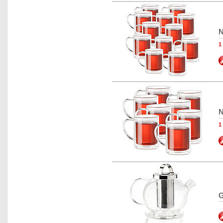
N
N
G