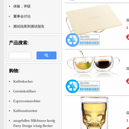
体验，评级
董事会讨论
R
测试结果和测试报告
产品搜索:
R
购物:
Kaffeekocher
Getränkeöffner
Espressomaschine
Kaffeezubereiter
R
ausgefallen Milchtasse lustig
Party Design witzig Becher