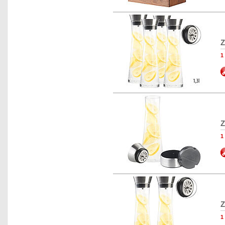
Z
Z
Z