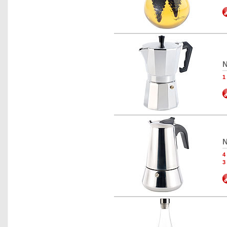
N
N
3