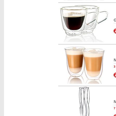
G
N
N
7