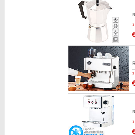
R
R
R