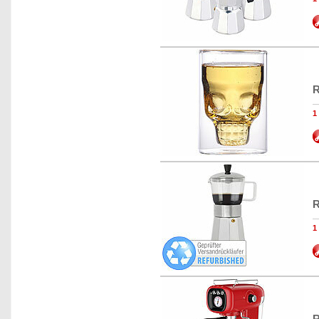
R
R
R