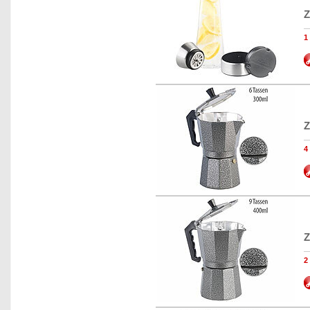
Z
Z
Z