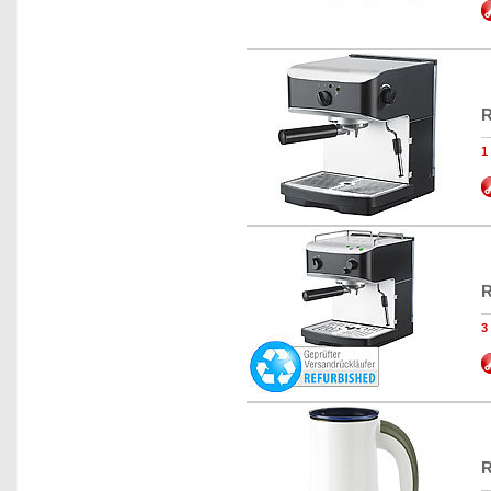
R
R
R