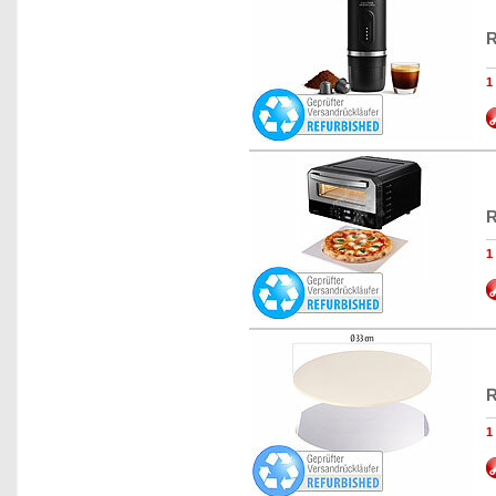
R
R
R