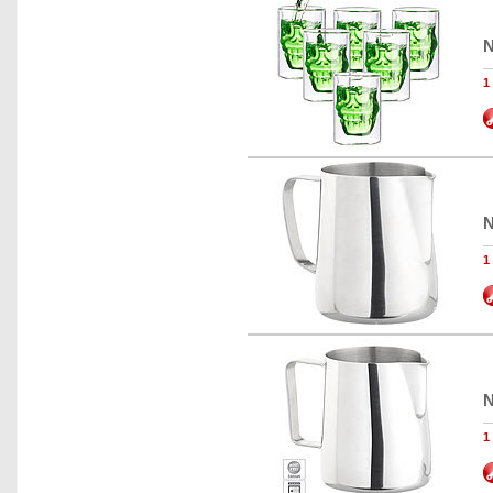
N
N
N