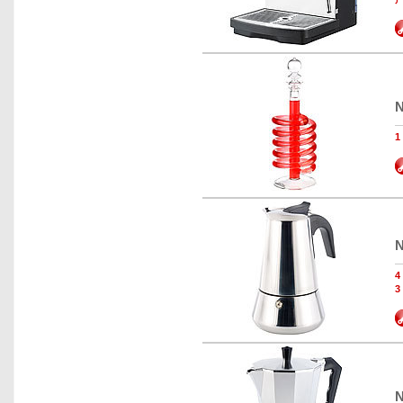
N
N
3
N