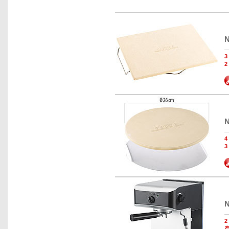
N
2
N
3
N