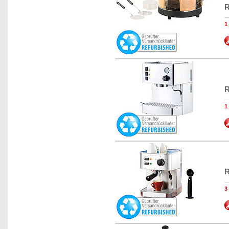
R
R
R