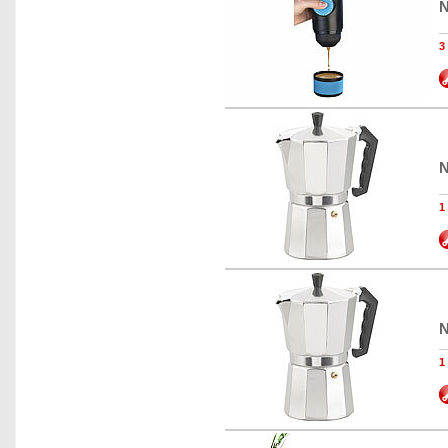
N
N
N