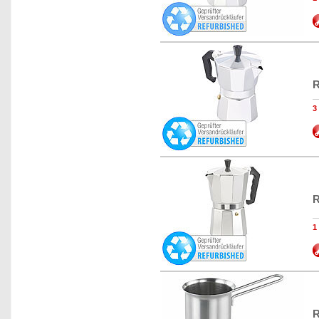
R
R
R