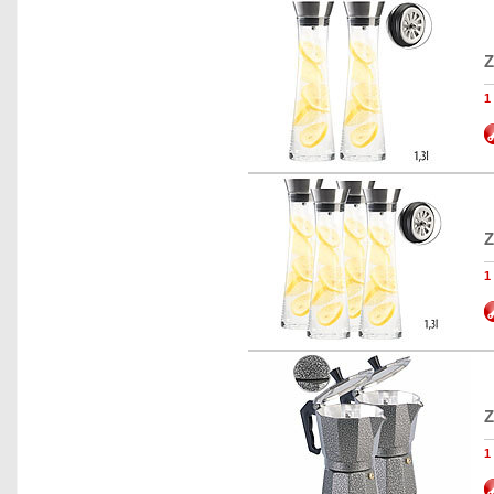
Z
Z
Z