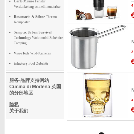
Carlo Milano
Fenster
Verdunkelung schnell montierbar
Rosenstein & Söhne
Thermo
Komposter
Semptec Urban Survival
Technology
Wohnmobil Zubehöre
N
Camping
VisorTech
Wild-Kameras
infactory
Pool-Zubehör
服务-品牌支持网站
Cucina di Modena 英国
N
的分部地区
隐私
关于我们