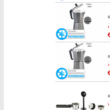
R
R
R