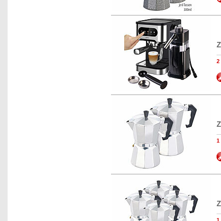
Z
Z
Z