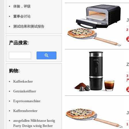
体验，评级
董事会讨论
J
测试结果和测试报告
产品搜索:
Z
购物:
Kaffeekocher
Getränkeöffner
Espressomaschine
Kaffeezubereiter
J
ausgefallen Milchtasse lustig
Party Design witzig Becher