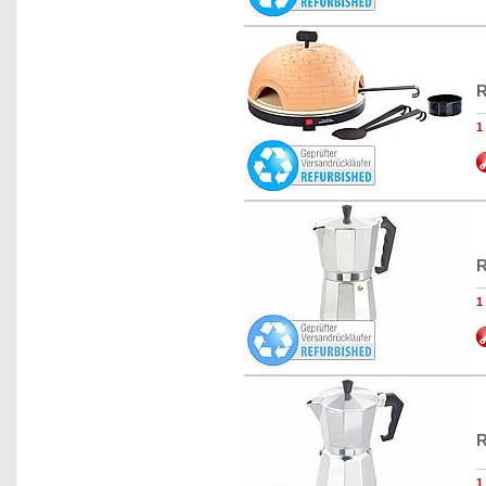
R
R
R