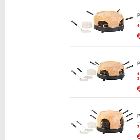
P
P
3
P