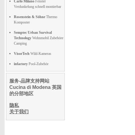
Carlo Milano
Fenster
Verdunkelung schnell montierbar
Rosenstein & Söhne
Thermo
Komposter
Semptec Urban Survival
Technology
Wohnmobil Zubehöre
Camping
VisorTech
Wild-Kameras
infactory
Pool-Zubehör
服务-品牌支持网站
Cucina di Modena 英国
的分部地区
隐私
关于我们