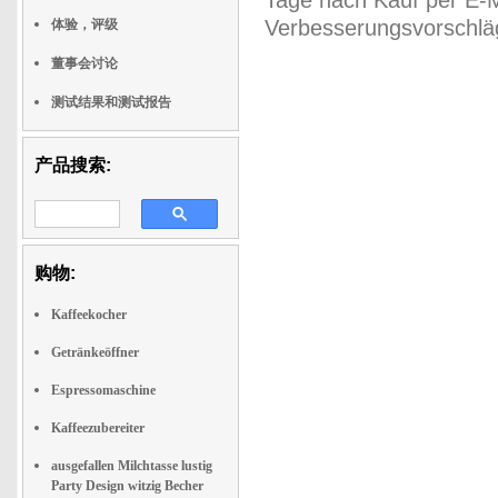
Tage nach Kauf per E-M
Verbesserungsvorschläg
体验，评级
董事会讨论
测试结果和测试报告
产品搜索:
购物:
Kaffeekocher
Getränkeöffner
Espressomaschine
Kaffeezubereiter
ausgefallen Milchtasse lustig
Party Design witzig Becher